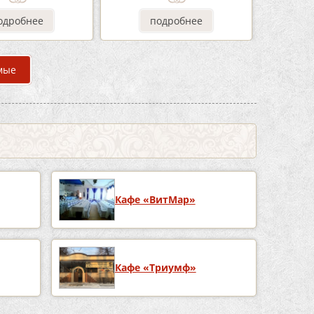
одробнее
подробнее
мые
Кафе «ВитМар»
Кафе «Триумф»