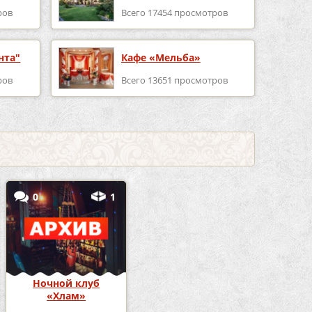
ров
Всего 17454 просмотров
нта"
Кафе «Мельба»
ров
Всего 13651 просмотров
0
1
Ночной клуб
«Хлам»