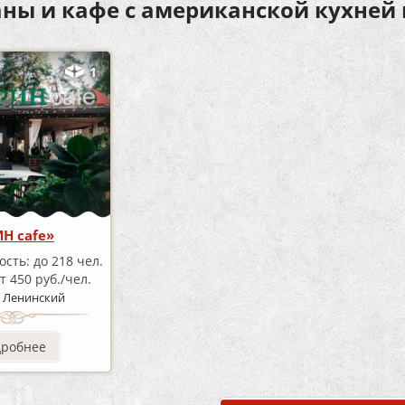
аны и кафе с американской кухней
1
ИН cafe»
ость:
до 218 чел.
т 450 руб./чел.
:
Ленинский
дробнее