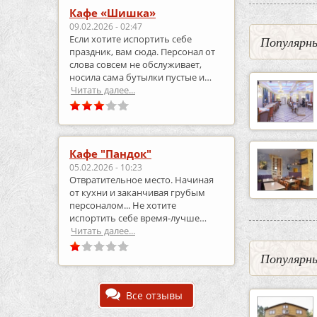
Кафе «Шишка»
09.02.2026 - 02:47
Если хотите испортить себе
Популярны
праздник, вам сюда. Персонал от
слова совсем не обслуживает,
носила сама бутылки пустые и
приносила полные.
Читать далее...
Кафе "Пандок"
05.02.2026 - 10:23
Отвратительное место. Начиная
от кухни и заканчивая грубым
персоналом... Не хотите
испортить себе время-лучше
выберите что-то другое..
Читать далее...
Популярны
Все отзывы