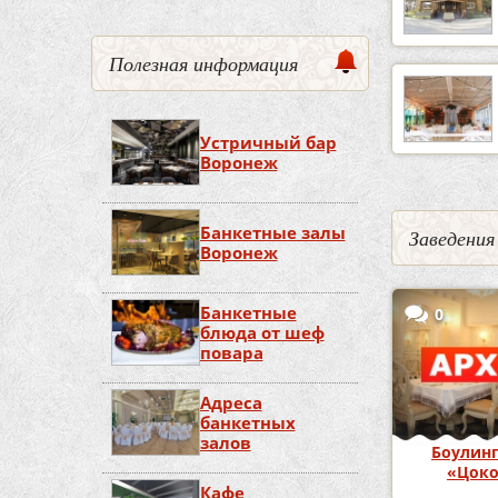
Полезная информация
Устричный бар
Воронеж
Банкетные залы
Заведения
Воронеж
Банкетные
0
блюда от шеф
повара
Адреса
банкетных
залов
Боулинг
«Цок
Кафе