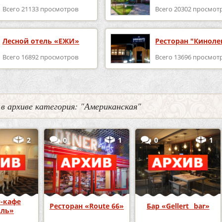
Всего 21133 просмотров
Всего 20302 просмот
Лесной отель «ЕЖИ»
Ресторан "Киноле
Всего 16892 просмотров
Всего 13696 просмот
 в архиве категория: "Американская"
2
0
1
0
1
-кафе
Ресторан «Route 66»
Бар «Gellert_ bar»
оль»