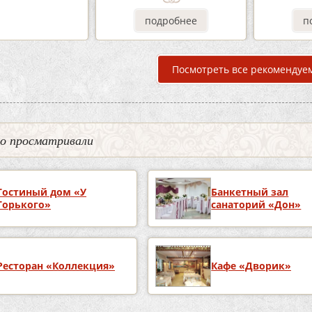
дробнее
подробнее
п
Посмотреть все рекомендуе
но просматривали
Гостиный дом «У
Банкетный зал
Горького»
санаторий «Дон»
Ресторан «Коллекция»
Кафе «Дворик»