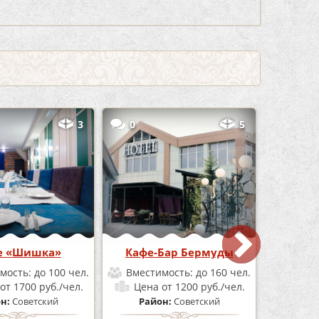
3
0
5
е «Шишка»
Кафе-Бар Бермуды
мость:
до 100 чел.
Вместимость:
до 160 чел.
от 1700 руб./чел.
Цена
от 1200 руб./чел.
он:
Советский
Район:
Советский