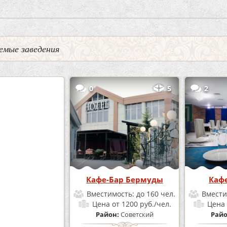
емые заведения
3
0
5
2
 «Шишка»
Кафе-Бар Бермуды
Каф
мость:
до 100 чел.
Вместимость:
до 160 чел.
Вмести
от 1700 руб./чел.
Цена
от 1200 руб./чел.
Цена
н:
Советский
Район:
Советский
Рай