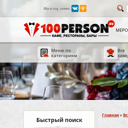
Мы в соц. сетях:
МЕРО
Меню по
Все
категориям
заве
Вы здесь
Главная
»
Вс
Быстрый поиск