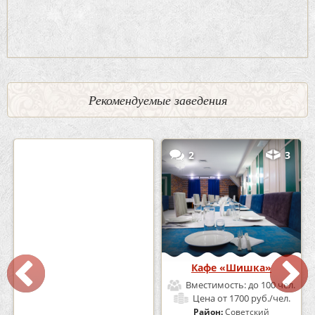
Рекомендуемые заведения
0
5
2
3
Кафе-Бар Бермуды
Кафе «Шишка»
Вместимость:
до 160 чел.
Вместимость:
до 100 чел.
Цена
от 1200 руб./чел.
Цена
от 1700 руб./чел.
Район:
Советский
Район:
Советский