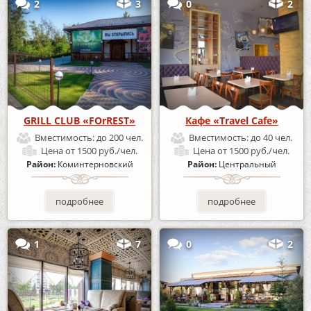
2
3
0
2
GRILL CLUB «FOrREST»
Кафе «Travel Cafe»
Вместимость:
до 200 чел.
Вместимость:
до 40 чел.
Цена
от 1500 руб./чел.
Цена
от 1500 руб./чел.
Район:
Коминтерновский
Район:
Центральный
подробнее
подробнее
1
7
0
2