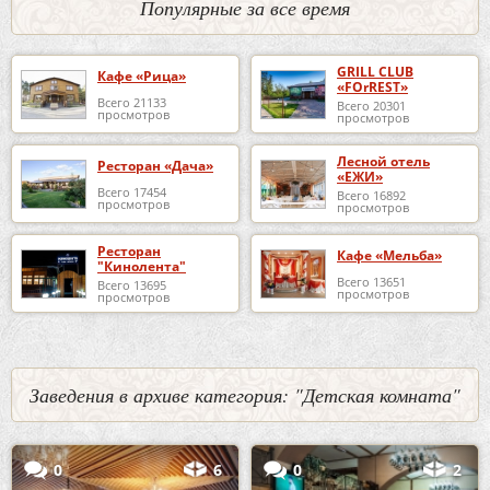
Популярные за все время
GRILL CLUB
Кафе «Рица»
«FOrREST»
Всего 21133
Всего 20301
просмотров
просмотров
Лесной отель
Ресторан «Дача»
«ЕЖИ»
Всего 17454
Всего 16892
просмотров
просмотров
Ресторан
Кафе «Мельба»
"Кинолента"
Всего 13651
Всего 13695
просмотров
просмотров
Заведения в архиве категория: "Детская комната"
0
6
0
2