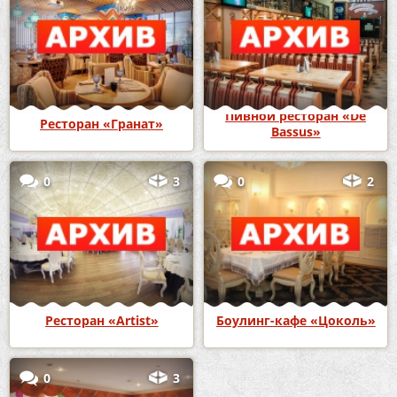
Пивной ресторан «De
Ресторан «Гранат»
Bassus»
0
3
0
2
Ресторан «Artist»
Боулинг-кафе «Цоколь»
0
3