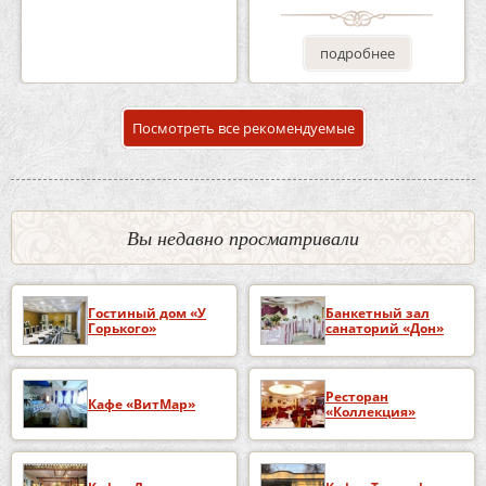
подробнее
подробнее
Посмотреть все рекомендуемые
Вы недавно просматривали
Гостиный дом «У
Банкетный зал
Горького»
санаторий «Дон»
Ресторан
Кафе «ВитМар»
«Коллекция»