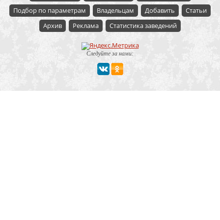
Подбор по параметрам
Владельцам
Добавить
Статьи
Архив
Реклама
Статистика заведений
Следуйте за нами:
Мероприятие
Свадьбы
Корпоратив
Детский праздник
День рождения
Юбилей
Выпускной
Вечеринка
Встреча болельщиков
Деловая встреча
Кейтеринг
Team-building
Конференция, тренинг
Премии, церемонии
Фуршет
Поминки