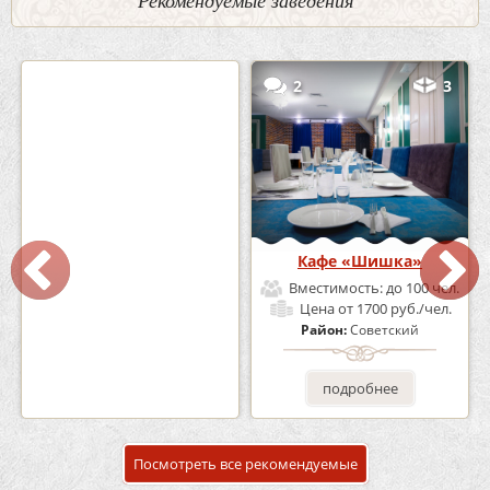
Рекомендуемые заведения
0
5
2
3
Кафе-Бар Бермуды
Кафе «Шишка»
Вместимость:
до 160 чел.
Вместимость:
до 100 чел.
Цена
от 1200 руб./чел.
Цена
от 1700 руб./чел.
Район:
Советский
Район:
Советский
подробнее
подробнее
Посмотреть все рекомендуемые