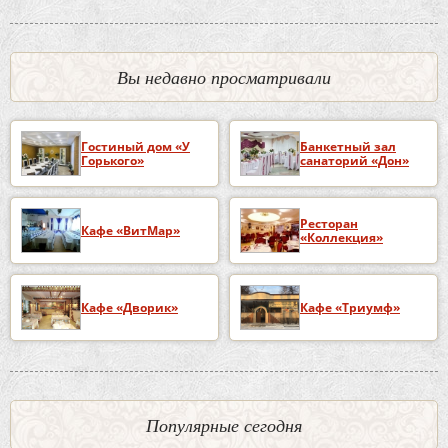
Вы недавно просматривали
Гостиный дом «У
Банкетный зал
Горького»
санаторий «Дон»
Ресторан
Кафе «ВитМар»
«Коллекция»
Кафе «Дворик»
Кафе «Триумф»
Популярные сегодня