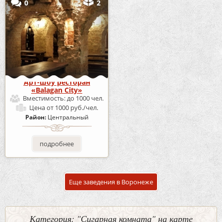
0
2
Арт-шоу ресторан
«Balagan City»
Вместимость:
до 1000 чел.
Цена
от 1000 руб./чел.
Район:
Центральный
подробнее
Еще заведения в Воронеже
Категория: "Сигарная комната" на карте