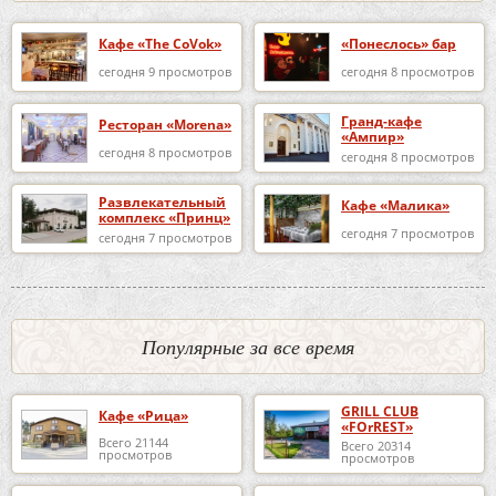
Кафе «The CoVok»
«Понеслось» бар
сегодня 9 просмотров
сегодня 8 просмотров
Гранд-кафе
Ресторан «Morena»
«Ампир»
сегодня 8 просмотров
сегодня 8 просмотров
Развлекательный
Кафе «Малика»
комплекс «Принц»
сегодня 7 просмотров
сегодня 7 просмотров
Популярные за все время
GRILL CLUB
Кафе «Рица»
«FOrREST»
Всего 21144
Всего 20314
просмотров
просмотров