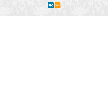
Мероприятие
Свадьбы
Корпоратив
Детский праздник
День рождения
Юбилей
Выпускной
Вечеринка
Встреча болельщиков
Деловая встреча
Кейтеринг
Team-building
Конференция, тренинг
Премии, церемонии
Фуршет
Поминки
Тип заведения
Банкетный зал
Ресторан
Кафе
Бар, паб
Отель, гостиница
Сауна, баня