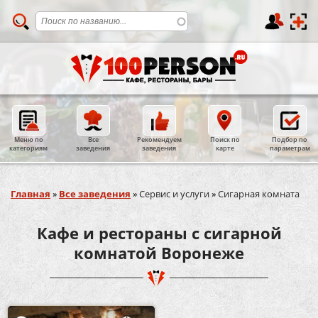
Меню по
Все
Рекомендуем
Поиск по
Подбор по
категориям
заведения
заведения
карте
параметрам
Вы здесь
Главная
»
Все заведения
»
Сервис и услуги
»
Сигарная комната
Кафе и рестораны с сигарной
комнатой Воронеже