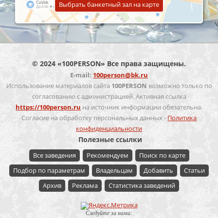
Выбрать банкетный зал на карте
© 2024 «100PERSON» Все права защищены.
E-mail:
100person@bk.ru
Использование материалов сайта
100PERSON
возможно только по
согласованию с администрацией. Активная ссылка
https://100person.ru
на источник информации обязательна.
Согласие на обработку персональных данных -
Политика
конфиденциальности
Полезные ссылки
Все заведения
Рекомендуем
Поиск по карте
Подбор по параметрам
Владельцам
Добавить
Статьи
Архив
Реклама
Статистика заведений
Следуйте за нами: