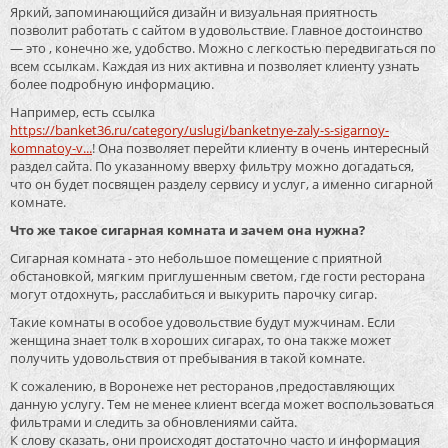
Яркий, запоминающийся дизайн и визуальная приятность
позволит работать с сайтом в удовольствие. Главное достоинство
— это , конечно же, удобство. Можно с легкостью передвигаться по
всем ссылкам. Каждая из них активна и позволяет клиенту узнать
более подробную информацию.
Например, есть ссылка
https://banket36.ru/category/uslugi/banketnye-zaly-s-sigarnoy-
komnatoy-v...
! Она позволяет перейти клиенту в очень интересный
раздел сайта. По указанному вверху фильтру можно догадаться,
что он будет посвящен разделу сервису и услуг, а именно сигарной
комнате.
Что же такое сигарная комната и зачем она нужна?
Сигарная комната - это небольшое помещение с приятной
обстановкой, мягким приглушенным светом, где гости ресторана
могут отдохнуть, расслабиться и выкурить парочку сигар.
Такие комнаты в особое удовольствие будут мужчинам. Если
женщина знает толк в хороших сигарах, то она также может
получить удовольствия от пребывания в такой комнате.
К сожалению, в Воронеже нет ресторанов ,предоставляющих
данную услугу. Тем не менее клиент всегда может воспользоваться
фильтрами и следить за обновлениями сайта.
К слову сказать, они происходят достаточно часто и информация