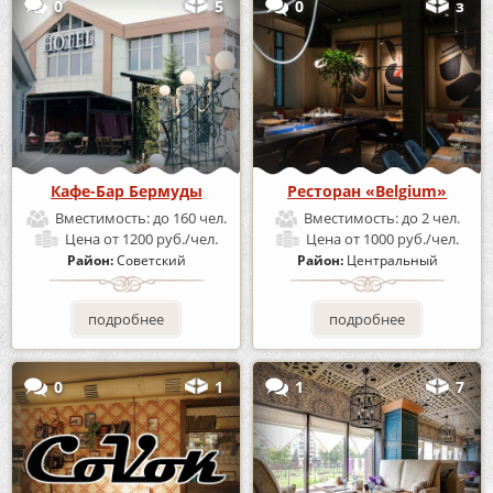
0
5
0
з
Кафе-Бар Бермуды
Ресторан «Belgium»
Вместимость:
до 160 чел.
Вместимость:
до 2 чел.
Цена
от 1200 руб./чел.
Цена
от 1000 руб./чел.
Район:
Советский
Район:
Центральный
подробнее
подробнее
0
1
1
7