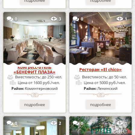
подробнее
подробнее
0
3
0
1
Конгресс-отель
Ресторан «El chico»
«БЕНЕФИТ ПЛАЗА»
Вместимость:
до 250 чел.
Вместимость:
до 50 чел.
Цена
от 1600 руб./чел.
Цена
от 5000 руб./чел.
Район:
Коминтерновский
Район:
Ленинский
подробнее
подробнее
0
2
0
1