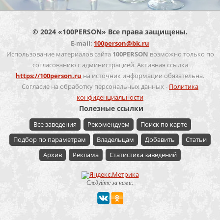
© 2024 «100PERSON» Все права защищены.
E-mail:
100person@bk.ru
Использование материалов сайта
100PERSON
возможно только по
согласованию с администрацией. Активная ссылка
https://100person.ru
на источник информации обязательна.
Согласие на обработку персональных данных -
Политика
конфиденциальности
Полезные ссылки
Все заведения
Рекомендуем
Поиск по карте
Подбор по параметрам
Владельцам
Добавить
Статьи
Архив
Реклама
Статистика заведений
Следуйте за нами: