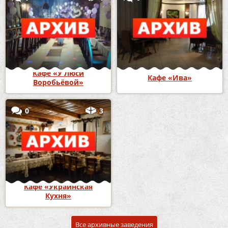
Кафе «У Люси
Кафе «Ива»
Воробьёвой»
0
3
Кафе «Украинская
Кухня»
Все архивные заведения