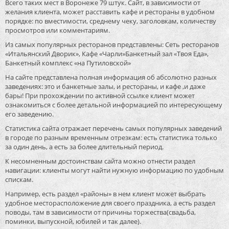
Всего таких мест в Воронеже 79 штук. Сайт, в зависимости от
желания клиента, может расставить кафе и рестораны в удобном
порядке: по вместимости, среднему чеку, заголовкам, количеству
просмотров или комментариям.
Из самых популярных ресторанов представлены: Сеть ресторанов
«Итальянский Дворик», Кафе «Чарли»Банкетный зал «Твоя Еда»,
Банкетный комплекс «на Путиловской»
На сайте представлена полная информация об абсолютно разных
заведениях: это и банкетные залы, и рестораны, и кафе ,и даже
бары! При прохождении по активной ссылке клиент может
ознакомиться с более детальной информацией по интересующему
его заведению.
Статистика сайта отражает перечень самых популярных заведений
в городе по разным временным отрезкам: есть статистика только
за один день, а есть за более длительный период.
К несомненным достоинствам сайта можно отнести раздел
навигации: клиенты могут найти нужную информацию по удобным
спискам.
Например, есть раздел «районы» в нем клиент может выбрать
удобное месторасположение для своего праздника, а есть раздел
поводы, там в зависимости от причины торжества(свадьба,
поминки, выпускной, юбилей и так далее).