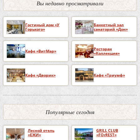
Вы недавно просматривали
Гостиный дом «У
Банкетный зал
Горького»
санаторий «Дон»
Ресторан
Кафе «ВитМар»
«Коллекция»
Кафе «Дворик»
Кафе «Триумф»
Популярные сегодня
Лесной отель
GRILL CLUB
«ЕЖИ»
«FOrREST»