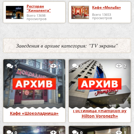
Ресторан
Кафе «Мельба»
"Кинолента"
Всего 13653
Всего 13698
просмотров
просмотров
Заведения в архиве категория: "TV экраны"
1
1
0
2
Гостиница «Hampton by
Кафе «Шоколадница»
Hilton Voronezh»
0
1
0
1