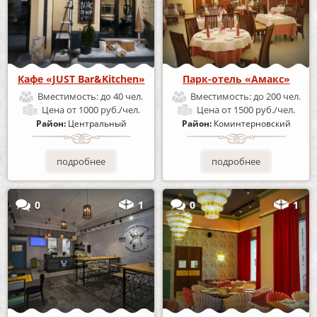
Кафе «JUST Bar&Kitchen»
Парк-отель «Амакс»
Вместимость:
до 40 чел.
Вместимость:
до 200 чел.
Цена
от 1000 руб./чел.
Цена
от 1500 руб./чел.
Район:
Центральный
Район:
Коминтерновский
подробнее
подробнее
0
1
0
1