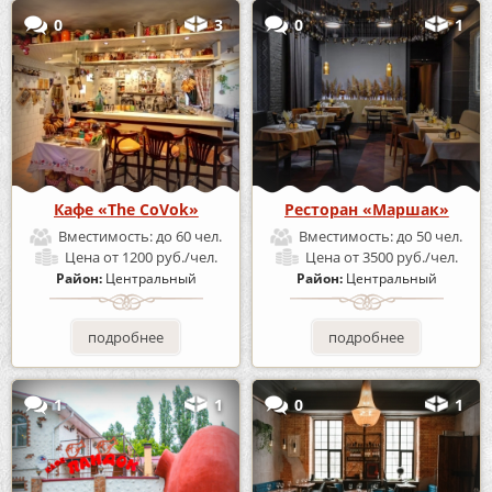
0
3
0
1
Кафе «The CoVok»
Ресторан «Маршак»
Вместимость:
до 60 чел.
Вместимость:
до 50 чел.
Цена
от 1200 руб./чел.
Цена
от 3500 руб./чел.
Район:
Центральный
Район:
Центральный
подробнее
подробнее
1
1
0
1