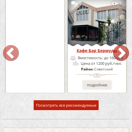
2
3
0
5
Кафе «Шишка»
Кафе-Бар Бермуды
Вместимость:
до 100 чел.
Вместимость:
до 160 чел.
Цена
от 1700 руб./чел.
Цена
от 1200 руб./чел.
Район:
Советский
Район:
Советский
подробнее
подробнее
Посмотреть все рекомендуемые