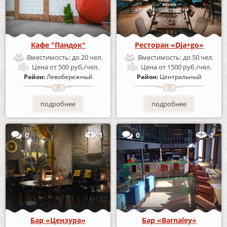
Кафе "Пандок"
Ресторан «Dja+go»
Вместимость:
до 20 чел.
Вместимость:
до 50 чел.
Цена
от 500 руб./чел.
Цена
от 1500 руб./чел.
Район:
Левобережный
Район:
Центральный
подробнее
подробнее
0
1
0
1
Бар «Цензура»
Бар «Barnaley»