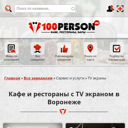
Меню по
Все
Рекомендуем
Поиск по
Подбор по
категориям
заведения
заведения
карте
параметрам
Вы здесь
Главная
»
Все заведения
»
Сервис и услуги
»
TV экраны
Кафе и рестораны с TV экраном в
Воронеже