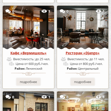
0
1
0
1
Кафе «Вермишель»
Ресторан «Django»
Вместимость:
до 25 чел.
Вместимость:
до 11 чел.
Цена
от 600 руб./чел.
Цена
от 800 руб./чел.
Район:
Ленинский
Район:
Центральный
подробнее
подробнее
0
1
0
8