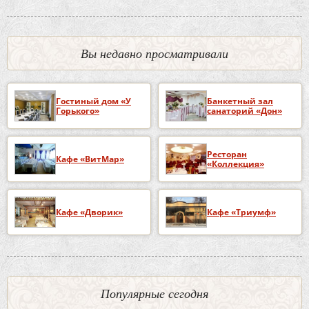
Вы недавно просматривали
Гостиный дом «У
Банкетный зал
Горького»
санаторий «Дон»
Ресторан
Кафе «ВитМар»
«Коллекция»
Кафе «Дворик»
Кафе «Триумф»
Популярные сегодня