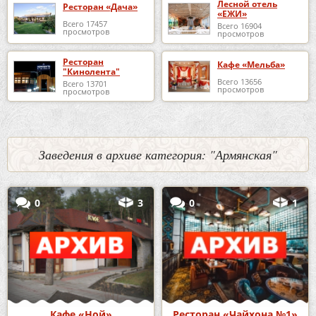
Лесной отель
Ресторан «Дача»
«ЕЖИ»
Всего 17457
Всего 16904
просмотров
просмотров
Ресторан
Кафе «Мельба»
"Кинолента"
Всего 13656
Всего 13701
просмотров
просмотров
Заведения в архиве категория: "Армянская"
0
3
0
1
Кафе «Ной»
Ресторан «Чайхона №1»