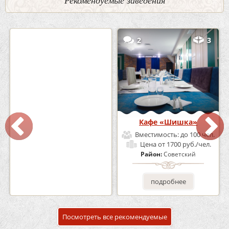
Рекомендуемые заведения
0
5
2
3
Кафе-Бар Бермуды
Кафе «Шишка»
Вместимость:
до 160 чел.
Вместимость:
до 100 чел.
Цена
от 1200 руб./чел.
Цена
от 1700 руб./чел.
Район:
Советский
Район:
Советский
подробнее
подробнее
Посмотреть все рекомендуемые