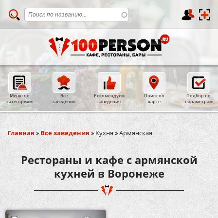
Меню по
Все
Рекомендуем
Поиск по
Подбор по
категориям
заведения
заведения
карте
параметрам
Вы здесь
Главная
»
Все заведения
»
Кухня
»
Армянская
Рестораны и кафе с армянской
кухней в Воронеже