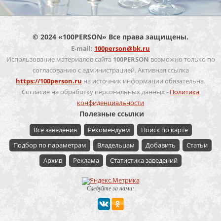
© 2024 «100PERSON» Все права защищены.
E-mail:
100person@bk.ru
Использование материалов сайта
100PERSON
возможно только по
согласованию с администрацией. Активная ссылка
https://100person.ru
на источник информации обязательна.
Согласие на обработку персональных данных -
Политика
конфиденциальности
Полезные ссылки
Все заведения
Рекомендуем
Поиск по карте
Подбор по параметрам
Владельцам
Добавить
Статьи
Архив
Реклама
Статистика заведений
Следуйте за нами: