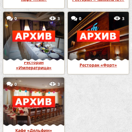
0
3
0
3
Ресторан
Ресторан «Форт»
«Императрица»
0
3
Кафе «Дельфин»