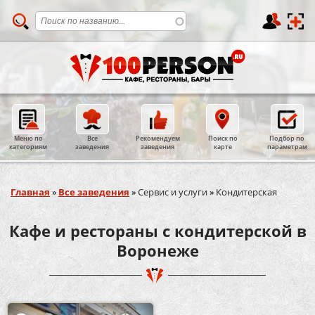
Меню по
Все
Рекомендуем
Поиск по
Подбор по
категориям
заведения
заведения
карте
параметрам
Вы здесь
Главная
»
Все заведения
»
Сервис и услуги
»
Кондитерская
Кафе и рестораны с кондитерской в
Воронеже