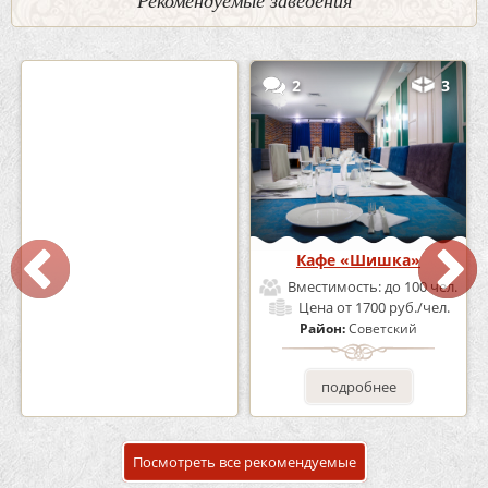
Рекомендуемые заведения
0
5
2
3
Кафе-Бар Бермуды
Кафе «Шишка»
Вместимость:
до 160 чел.
Вместимость:
до 100 чел.
Цена
от 1200 руб./чел.
Цена
от 1700 руб./чел.
Район:
Советский
Район:
Советский
подробнее
подробнее
Посмотреть все рекомендуемые