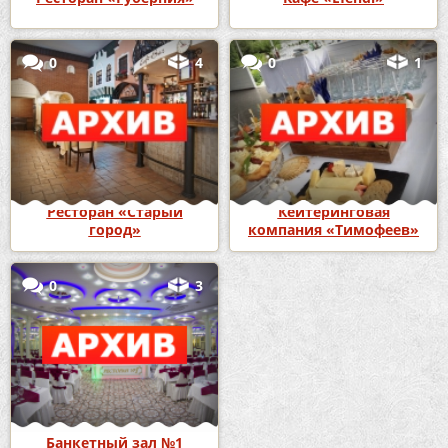
0
4
0
1
Ресторан «Старый
Кейтеринговая
город»
компания «Тимофеев»
0
3
Банкетный зал №1