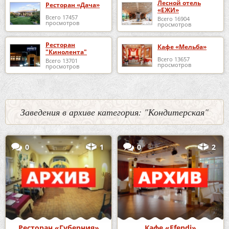
Лесной отель
Ресторан «Дача»
«ЕЖИ»
Всего 17457
Всего 16904
просмотров
просмотров
Ресторан
Кафе «Мельба»
"Кинолента"
Всего 13657
Всего 13701
просмотров
просмотров
Заведения в архиве категория: "Кондитерская"
0
1
0
2
Ресторан «Губерния»
Кафе «Efendi»