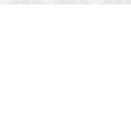
Мероприятие
Свадьбы
Корпоратив
Детский праздник
День рождения
Юбилей
Выпускной
Вечеринка
Встреча болельщиков
Деловая встреча
Кейтеринг
Team-building
Конференция, тренинг
Премии, церемонии
Фуршет
Поминки
Тип заведения
Банкетный зал
Ресторан
Кафе
Бар, паб
Отель, гостиница
Сауна, баня
Летняя веранда
Беседка
Шатер