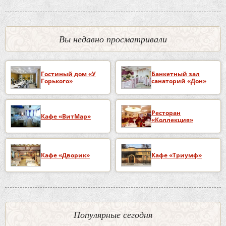
Вы недавно просматривали
Гостиный дом «У
Банкетный зал
Горького»
санаторий «Дон»
Ресторан
Кафе «ВитМар»
«Коллекция»
Кафе «Дворик»
Кафе «Триумф»
Популярные сегодня