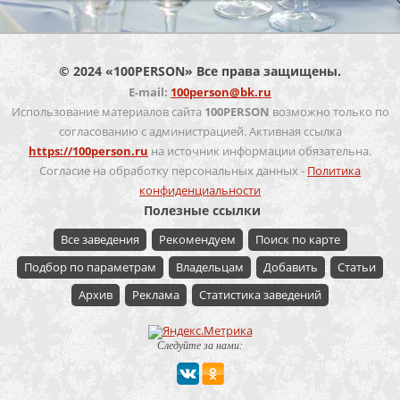
© 2024 «100PERSON» Все права защищены.
E-mail:
100person@bk.ru
Использование материалов сайта
100PERSON
возможно только по
согласованию с администрацией. Активная ссылка
https://100person.ru
на источник информации обязательна.
Согласие на обработку персональных данных -
Политика
конфиденциальности
Полезные ссылки
Все заведения
Рекомендуем
Поиск по карте
Подбор по параметрам
Владельцам
Добавить
Статьи
Архив
Реклама
Статистика заведений
Следуйте за нами: