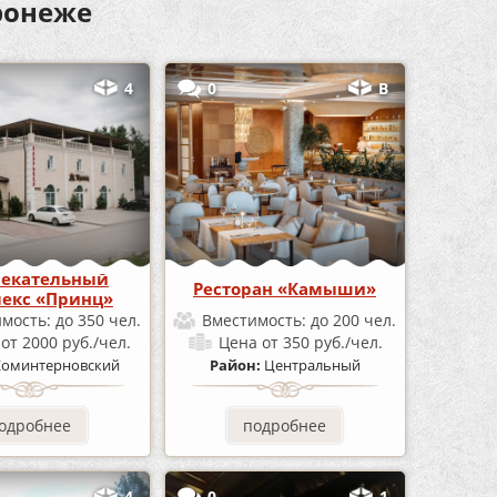
ронеже
4
0
В
лекательный
Ресторан «Камыши»
екс «Принц»
имость:
до 350 чел.
Вместимость:
до 200 чел.
а
от 2000 руб./чел.
Цена
от 350 руб./чел.
Коминтерновский
Район:
Центральный
одробнее
подробнее
4
0
1