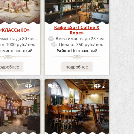
Кафе «Surf Coffee X
 «КЛАССиКО»
Rope»
имость:
до 80 чел.
Вместимость:
до 25 чел.
а
от 1000 руб./чел.
Цена
от 350 руб./чел.
Коминтерновский
Район:
Центральный
одробнее
подробнее
1
0
2