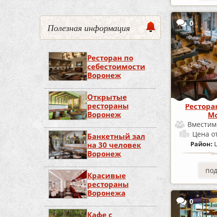
0
Полезная информация
Ресторан по
себестоимости
Воронеж
Открытые
рестораны
Рестора
Воронеж
Mo
Вместим
Цена
о
Банкетный зал
Район:
на 30 человек
Воронеж
по
Красивые
рестораны
Воронежа
0
Кафе с