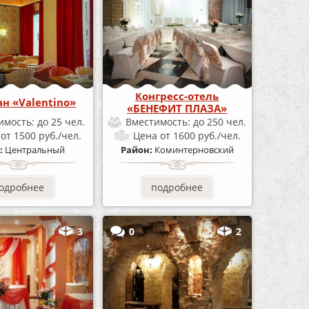
Конгресс-отель
ан «Valentino»
«БЕНЕФИТ ПЛАЗА»
имость:
до 25 чел.
Вместимость:
до 250 чел.
а
от 1500 руб./чел.
Цена
от 1600 руб./чел.
:
Центральный
Район:
Коминтерновский
одробнее
подробнее
3
0
2