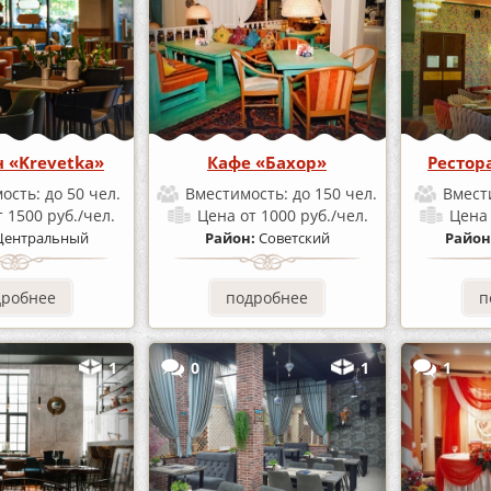
н «Krevetka»
Кафе «Бахор»
Рестор
ость:
до 50 чел.
Вместимость:
до 150 чел.
Вмест
т 1500 руб./чел.
Цена
от 1000 руб./чел.
Цен
Центральный
Район:
Советский
Район
дробнее
подробнее
п
1
0
1
1