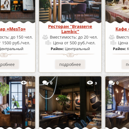
Ресторан "Brasserie
ар «MesTo»
Кафе
Lambic"
ость:
до 150 чел.
Вместимость:
до 20 чел.
Вмест
т 1500 руб./чел.
Цена
от 500 руб./чел.
Цен
Центральный
Район:
Центральный
Район:
дробнее
подробнее
п
1
0
з
0