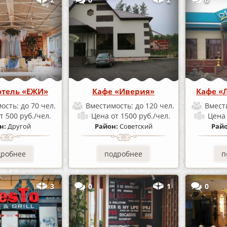
отель «ЕЖИ»
Кафе «Иверия»
Кафе «
ость:
до 70 чел.
Вместимость:
до 120 чел.
Вмест
т 500 руб./чел.
Цена
от 1500 руб./чел.
Цен
н:
Другой
Район:
Советский
Рай
дробнее
подробнее
п
3
0
1
0