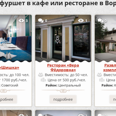
 фуршет в кафе или ресторане в Во
3
0
1
0
Ресторан «Вера
Разв
 «Шишка»
Фёдоровна»
компл
ость:
до 100 чел.
Вместимость:
до 50 чел.
Вмест
т 1700 руб./чел.
Цена
от 500 руб./чел.
Цен
:
Советский
Район:
Центральный
Район:
дробнее
подробнее
п
2
0
2
0