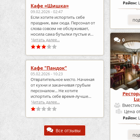
Район:
Кафе «Шишка»
09.02.2026 - 02:47
Если хотите испортить себе
по
праздник, вам сюда. Персонал от
слова совсем не обслуживает,
носила сама бутылки пустые и
приносила полные.
Читать далее...
0
Кафе "Пандок"
05.02.2026 - 10:23
Отвратительное место. Начиная
от кухни и заканчивая грубым
персоналом... Не хотите
Рестор
испортить себе время-лучше
Lu
выберите что-то другое..
Читать далее...
Вместим
Цена
о
Район:
Все отзывы
по