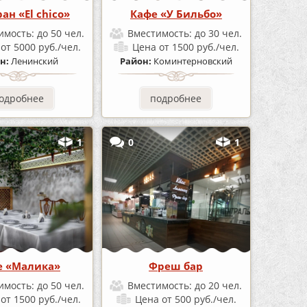
ан «El chico»
Кафе «У Бильбо»
имость:
до 50 чел.
Вместимость:
до 30 чел.
а
от 5000 руб./чел.
Цена
от 1500 руб./чел.
н:
Ленинский
Район:
Коминтерновский
одробнее
подробнее
1
0
1
е «Малика»
Фреш бар
имость:
до 50 чел.
Вместимость:
до 20 чел.
а
от 1500 руб./чел.
Цена
от 500 руб./чел.