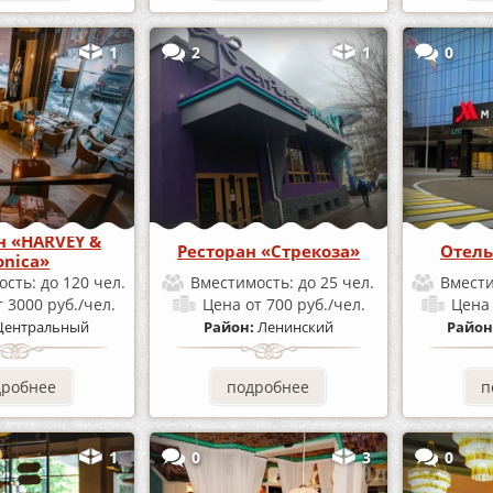
1
2
1
0
н «HARVEY &
Ресторан «Стрекоза»
Отель
nica»
ость:
до 120 чел.
Вместимость:
до 25 чел.
Вмест
т 3000 руб./чел.
Цена
от 700 руб./чел.
Цен
Центральный
Район:
Ленинский
Район
дробнее
подробнее
п
1
0
3
0