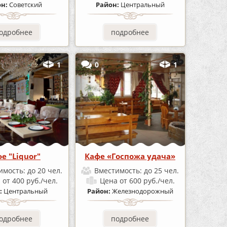
он:
Советский
Район:
Центральный
одробнее
подробнее
1
0
1
е "Liquor"
Кафе «Госпожа удача»
имость:
до 20 чел.
Вместимость:
до 25 чел.
а
от 400 руб./чел.
Цена
от 600 руб./чел.
:
Центральный
Район:
Железнодорожный
одробнее
подробнее