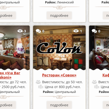
Центральный
Район:
Ленинский
Рай
дробнее
подробнее
п
3
0
1
0
ан «Via Bar
Ресторан «Совок»
Каф
skoni»
ость:
до 72 чел.
Вместимость:
до 50 чел.
Вмест
т 2500 руб./чел.
Цена
от 800 руб./чел.
Цен
Центральный
Район:
Центральный
Район
дробнее
подробнее
п