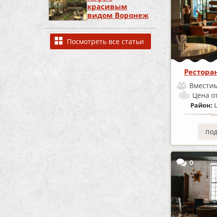
красивым
видом Воронеж
Посмотреть все статьи
Рестора
Вместим
Цена
о
Район:
по
0