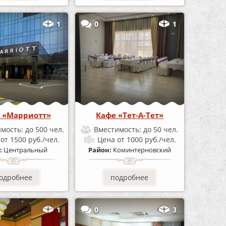
1
0
1
 «Марриотт»
Кафе «Тет-А-Тет»
имость:
до 500 чел.
Вместимость:
до 50 чел.
а
от 1500 руб./чел.
Цена
от 1000 руб./чел.
:
Центральный
Район:
Коминтерновский
одробнее
подробнее
1
0
3