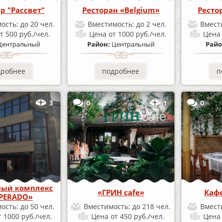
р "Рассвет"
Ресторан «Belgium»
Рестор
ость:
до 20 чел.
Вместимость:
до 2 чел.
Вмест
т 500 руб./чел.
Цена
от 1000 руб./чел.
Цен
Центральный
Район:
Центральный
Райо
дробнее
подробнее
п
3
0
1
0
ный комплекс
«ГРИН cafe»
Каф
PERADO»
ость:
до 50 чел.
Вместимость:
до 218 чел.
Вмест
т 1000 руб./чел.
Цена
от 450 руб./чел.
Цен