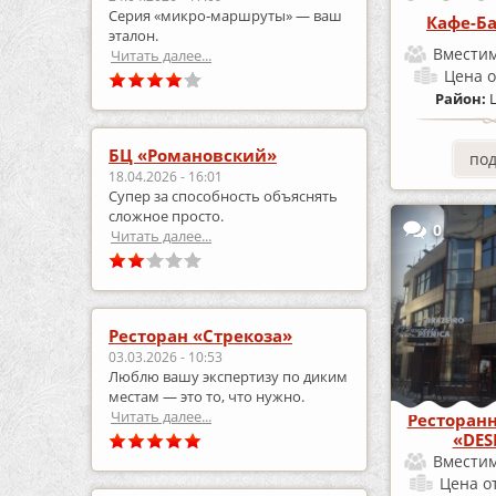
Серия «микро‑маршруты» — ваш
Кафе-Ба
эталон.
Вместим
Читать далее...
Цена
о
Район:
БЦ «Романовский»
по
18.04.2026 - 16:01
Супер за способность объяснять
сложное просто.
0
Читать далее...
Ресторан «Стрекоза»
03.03.2026 - 10:53
Люблю вашу экспертизу по диким
местам — это то, что нужно.
Читать далее...
Ресторан
«DES
Вместим
Цена
о