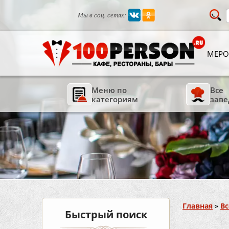
Мы в соц. сетях:
МЕРО
Меню по
Все
категориям
заве
Вы здесь
Главная
»
Вс
Быстрый поиск