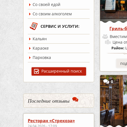
Со своей едой
Со своим алкоголем
СЕРВИС И УСЛУГИ:
Гриль-б
Вместим
Кальян
Цена
о
Караоке
Район:
Парковка
по
Расширенный поиск
0
Последние отзывы
Ресторан «Стрекоза»
24.04.2026 - 17:09