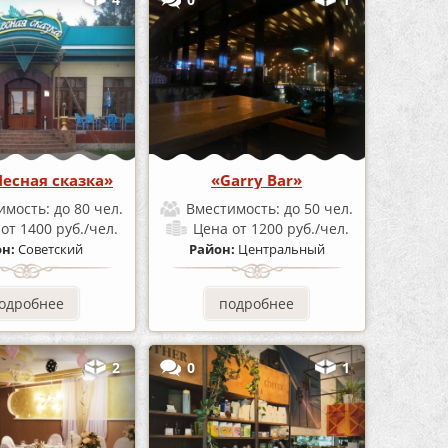
Лесная сказка»
«Garry Bar»
имость:
до 80 чел.
Вместимость:
до 50 чел.
а
от 1400 руб./чел.
Цена
от 1200 руб./чел.
он:
Советский
Район:
Центральный
одробнее
подробнее
2
0
1