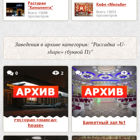
Ресторан
Кафе «Мельба»
"Кинолента"
Всего 13653
Всего 13698
просмотров
просмотров
Заведения в архиве категория: "Рассадка «U-
shape» (буквой П)"
0
2
0
3
Ресторан «Мангал-
Банкетный зал №1
house»