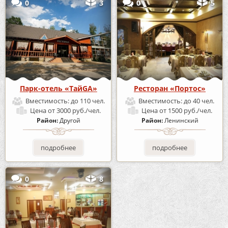
0
3
0
5
Парк-отель «ТайGA»
Ресторан «Портос»
Вместимость:
до 110 чел.
Вместимость:
до 40 чел.
Цена
от 3000 руб./чел.
Цена
от 1500 руб./чел.
Район:
Другой
Район:
Ленинский
подробнее
подробнее
0
8