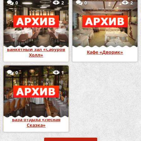
0
2
0
2
Банкетный зал «Сабуров
Кафе «Дворик»
Холл»
0
1
База отдыха «Лесная
Сказка»