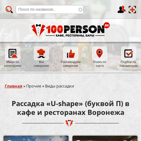
Меню по
Все
Рекомендуем
Поиск по
Подбор по
категориям
заведения
заведения
карте
параметрам
Вы здесь
Главная
»
Прочие
»
Виды рассадки
Рассадка «U-shape» (буквой П) в
кафе и ресторанах Воронежа