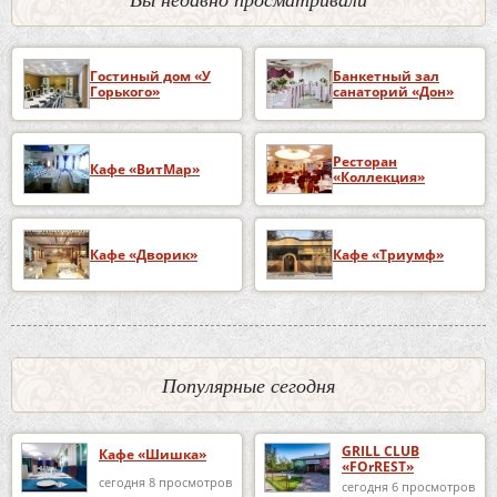
Гостиный дом «У
Банкетный зал
Горького»
санаторий «Дон»
Ресторан
Кафе «ВитМар»
«Коллекция»
Кафе «Дворик»
Кафе «Триумф»
Популярные сегодня
GRILL CLUB
Кафе «Шишка»
«FOrREST»
сегодня 8 просмотров
сегодня 6 просмотров