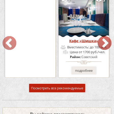
0
5
2
3
Кафе-Бар Бермуды
Кафе «Шишка»
Вместимость:
до 160 чел.
Вместимость:
до 100 чел.
Цена
от 1200 руб./чел.
Цена
от 1700 руб./чел.
Район:
Советский
Район:
Советский
подробнее
подробнее
Посмотреть все рекомендуемые
Вы недавно просматривали