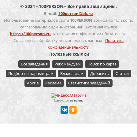
© 2024 «100PERSON» Все права защищены.
E-mail:
100person@bk.ru
Использование материалов сайта
100PERSON
возможно только по
согласованию с администрацией. Активная ссылка
https://100person.ru
на источник информации обязательна.
Согласие на обработку персональных данных -
Политика
конфиденциальности
Полезные ссылки
Все заведения
Рекомендуем
Поиск по карте
Подбор по параметрам
Владельцам
Добавить
Статьи
Архив
Реклама
Статистика заведений
Следуйте за нами:
Мероприятие
Свадьбы