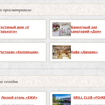
но просматривали
Гостиный дом «У
Банкетный зал
Горького»
санаторий «Дон»
Ресторан «Коллекция»
Кафе «Дворик»
е сегодня
Лесной отель «ЕЖИ»
GRILL CLUB «FOrR
сегодня 5 просмотров
сегодня 5 просмотро