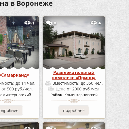
на в Воронеже
1
0
4
Развлекательный
«Самарканд»
комплекс «Принц»
имость:
до 14 чел.
Вместимость:
до 350 чел.
а
от 500 руб./чел.
Цена
от 2000 руб./чел.
Коминтерновский
Район:
Коминтерновский
одробнее
подробнее
1
0
8