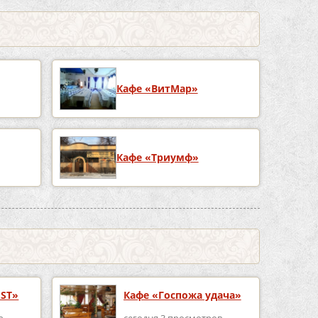
Кафе «ВитМар»
Кафе «Триумф»
EST»
Кафе «Госпожа удача»
в
сегодня 3 просмотров