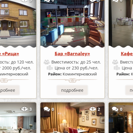
 «Рица»
Бар «Barnaley»
Кафе
ость:
до 120 чел.
Вместимость:
до 25 чел.
Вмест
т 2000 руб./чел.
Цена
от 230 руб./чел.
Цен
минтерновский
Район:
Коминтерновский
Район:
дробнее
подробнее
п
3
0
2
0