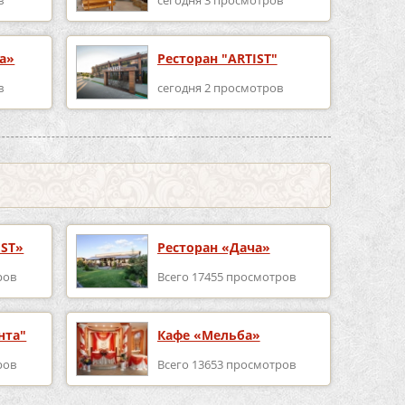
ka»
Ресторан "ARTIST"
в
сегодня 2 просмотров
EST»
Ресторан «Дача»
ров
Всего 17455 просмотров
нта"
Кафе «Мельба»
ров
Всего 13653 просмотров