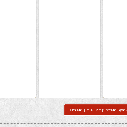
0
5
2
Кафе-Бар Бермуды
Каф
Вместимость:
до 160 чел.
Вмести
Цена
от 1200 руб./чел.
Цена
Район:
Советский
Рай
подробнее
п
Посмотреть все рекомендуе