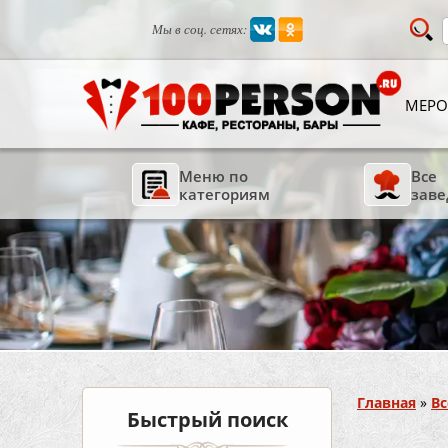
Мы в соц. сетях:
МЕРО
Меню по
Все
категориям
заве
Вы здесь
Главная
»
Вс
Быстрый поиск