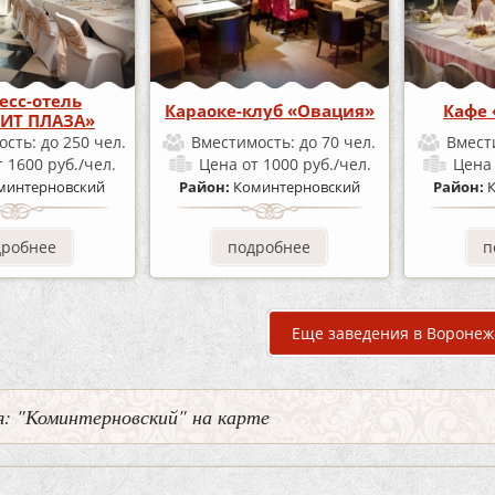
есс-отель
Караоке-клуб «Овация»
Кафе
ИТ ПЛАЗА»
ость:
до 250 чел.
Вместимость:
до 70 чел.
Вмест
т 1600 руб./чел.
Цена
от 1000 руб./чел.
Цен
минтерновский
Район:
Коминтерновский
Район:
дробнее
подробнее
п
Еще заведения в Воронеж
: "Коминтерновский" на карте