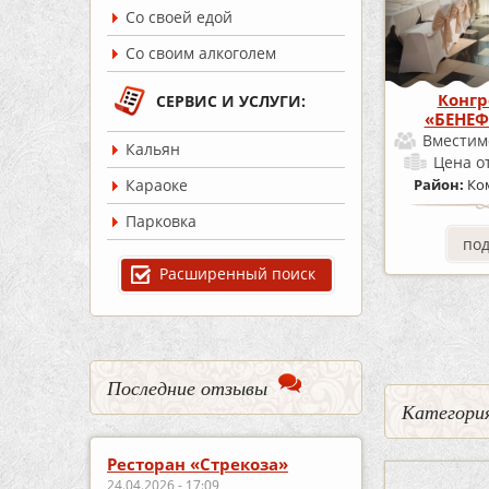
Со своей едой
Со своим алкоголем
Конгр
СЕРВИС И УСЛУГИ:
«БЕНЕФ
Вместим
Кальян
Цена
о
Караоке
Район:
Ко
Парковка
по
Расширенный поиск
Последние отзывы
Категория
Ресторан «Стрекоза»
24.04.2026 - 17:09