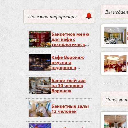
Вы недав
Полезная информация
Банкетное меню
для кафе с
технологическими
картами
Кафе Воронеж
вкусно и
недорого в
центре
Банкетный зал
на 30 человек
Воронеж
Популярны
Банкетные залы
12 человек