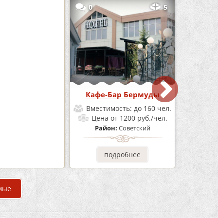
3
0
5
е «Шишка»
Кафе-Бар Бермуды
мость:
до 100 чел.
Вместимость:
до 160 чел.
от 1700 руб./чел.
Цена
от 1200 руб./чел.
он:
Советский
Район:
Советский
одробнее
подробнее
мые