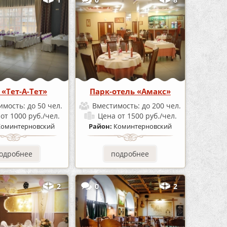
 «Тет-А-Тет»
Парк-отель «Амакс»
имость:
до 50 чел.
Вместимость:
до 200 чел.
а
от 1000 руб./чел.
Цена
от 1500 руб./чел.
Коминтерновский
Район:
Коминтерновский
одробнее
подробнее
2
0
2