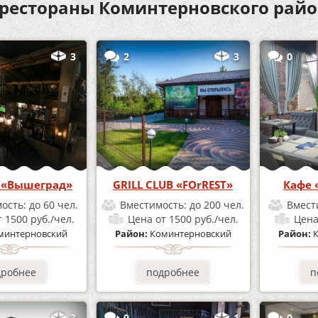
 рестораны Коминтерновского райо
3
2
3
0
 «Вышеград»
GRILL CLUB «FOrREST»
Кафе 
ость:
до 60 чел.
Вместимость:
до 200 чел.
Вмест
т 1500 руб./чел.
Цена
от 1500 руб./чел.
Цен
минтерновский
Район:
Коминтерновский
Район:
дробнее
подробнее
п
3
0
1
0