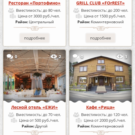
Ресторан «Портофино»
GRILL CLUB «FOrREST»
Вместимость:
до 80 чел.
Вместимость:
до 200 чел.
Цена
от 3000 руб./чел.
Цена
от 1500 руб./чел.
Район:
Центральный
Район:
Коминтерновский
подробнее
подробнее
0
2
0
3
Лесной отель «ЕЖИ»
Кафе «Рица»
Вместимость:
до 70 чел.
Вместимость:
до 120 чел.
Цена
от 500 руб./чел.
Цена
от 2000 руб./чел.
Район:
Другой
Район:
Коминтерновский