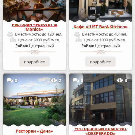
Ресторан «HARVEY &
Кафе «JUST Bar&Kitchen»
Monica»
Вместимость:
до 120 чел.
Вместимость:
до 40 чел.
Цена
от 3000 руб./чел.
Цена
от 1000 руб./чел.
Район:
Центральный
Район:
Центральный
подробнее
подробнее
0
2
0
3
Ресторанный комплекс
Ресторан «Дача»
«DESPERADO»