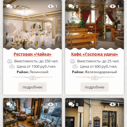
0
1
0
1
Ресторан «Чайка»
Кафе «Госпожа удача»
Вместимость:
до 250 чел.
Вместимость:
до 25 чел.
Цена
от 1500 руб./чел.
Цена
от 600 руб./чел.
Район:
Ленинский
Район:
Железнодорожный
подробнее
подробнее
0
1
0
1