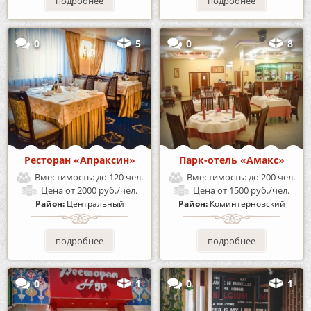
подробнее
подробнее
0
5
0
8
Ресторан «Апраксин»
Парк-отель «Амакс»
Вместимость:
до 120 чел.
Вместимость:
до 200 чел.
Цена
от 2000 руб./чел.
Цена
от 1500 руб./чел.
Район:
Центральный
Район:
Коминтерновский
подробнее
подробнее
0
1
0
1