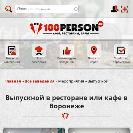
Меню по
Все
Рекомендуем
Поиск по
Подбор по
категориям
заведения
заведения
карте
параметрам
Вы здесь
Главная
»
Все заведения
»
Мероприятия
»
Выпускной
Выпускной в ресторане или кафе в
Воронеже