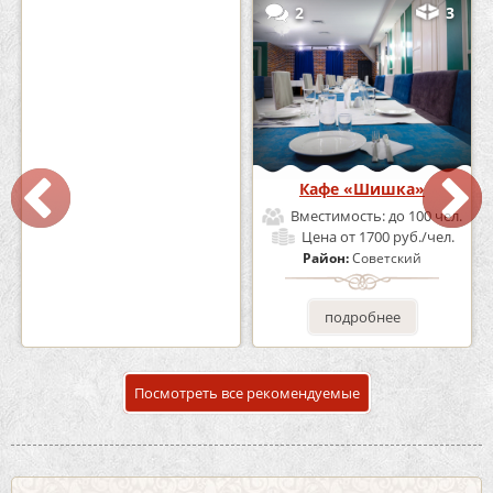
0
5
2
3
Кафе-Бар Бермуды
Кафе «Шишка»
Вместимость:
до 160 чел.
Вместимость:
до 100 чел.
Цена
от 1200 руб./чел.
Цена
от 1700 руб./чел.
Район:
Советский
Район:
Советский
подробнее
подробнее
Посмотреть все рекомендуемые