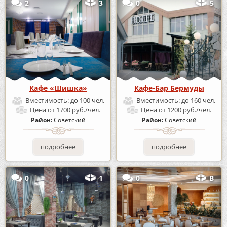
2
3
0
5
Кафе «Шишка»
Кафе-Бар Бермуды
Вместимость:
до 100 чел.
Вместимость:
до 160 чел.
Цена
от 1700 руб./чел.
Цена
от 1200 руб./чел.
Район:
Советский
Район:
Советский
подробнее
подробнее
0
1
0
В