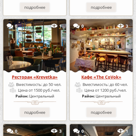
подробнее
подробнее
0
1
0
3
Ресторан «Krevetka»
Кафе «The CoVok»
Вместимость:
до 50 чел.
Вместимость:
до 60 чел.
Цена
от 1500 руб./чел.
Цена
от 1200 руб./чел.
Район:
Центральный
Район:
Центральный
подробнее
подробнее
0
3
0
1