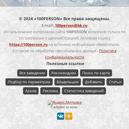
© 2024 «100PERSON» Все права защищены.
E-mail:
100person@bk.ru
Использование материалов сайта
100PERSON
возможно только по
согласованию с администрацией. Активная ссылка
https://100person.ru
на источник информации обязательна.
Согласие на обработку персональных данных -
Политика
конфиденциальности
Полезные ссылки
Все заведения
Рекомендуем
Поиск по карте
Подбор по параметрам
Владельцам
Добавить
Статьи
Архив
Реклама
Статистика заведений
Следуйте за нами: