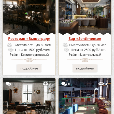
Ресторан «Вышеград»
Бар «Sentimento»
Вместимость:
до 60 чел.
Вместимость:
до 50 чел.
Цена
от 1500 руб./чел.
Цена
от 2500 руб./чел.
Район:
Коминтерновский
Район:
Центральный
подробнее
подробнее
0
1
0
1