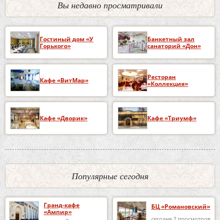
Вы недавно просматривали
Гостиный дом «У
Банкетный зал
Горького»
санаторий «Дон»
Ресторан
Кафе «ВитМар»
«Коллекция»
Кафе «Дворик»
Кафе «Триумф»
Популярные сегодня
Гранд-кафе
БЦ «Романовский»
«Ампир»
сегодня 7 просмотров