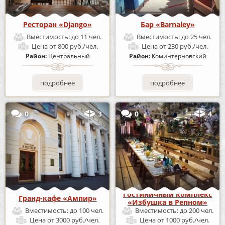
Ресторан «Django»
Бар «Barnaley»
Вместимость:
до 11 чел.
Вместимость:
до 25 чел.
Цена
от 800 руб./чел.
Цена
от 230 руб./чел.
Район:
Центральный
Район:
Коминтерновский
подробнее
подробнее
0
3
0
4
Гостиничный комплекс
Гранд-кафе «Ампир»
«Избушка в Репном»
Вместимость:
до 100 чел.
Вместимость:
до 200 чел.
Цена
от 3000 руб./чел.
Цена
от 1000 руб./чел.