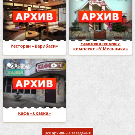
Развлекательный
Ресторан «Варибаси»
комплекс «У Мельника»
0
1
Кафе «Сказка»
Все архивные заведения