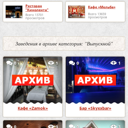
Ресторан
Кафе «Мельба»
"Кинолента"
Всего 13659
Всего 13701
просмотров
просмотров
Заведения в архиве категория: "Выпускной"
0
1
0
1
Кафе «Zamok»
Бар «Skyxxbar»
0
3
0
3