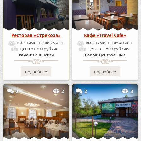
Ресторан «Стрекоза»
Кафе «Travel Cafe»
Вместимость:
до 25 чел.
Вместимость:
до 40 чел.
Цена
от 700 руб./чел.
Цена
от 1500 руб./чел.
Район:
Ленинский
Район:
Центральный
подробнее
подробнее
0
2
2
3