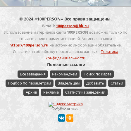
© 2024 «100PERSON» Все права защищены.
E-mail:
100person@bk.ru
Использование материалов сайта
100PERSON
возможно только по
согласованию с администрацией. Активная ссылка
https://100person.ru
на источник информации обязательна.
Согласие на обработку персональных данных -
Политика
конфиденциальности
Полезные ссылки
Все заведения
Рекомендуем
Поиск по карте
Подбор по параметрам
Владельцам
Добавить
Статьи
Архив
Реклама
Статистика заведений
Следуйте за нами: