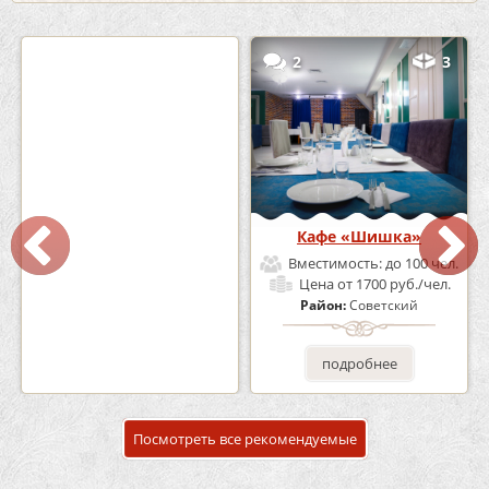
0
5
2
3
Кафе-Бар Бермуды
Кафе «Шишка»
Вместимость:
до 160 чел.
Вместимость:
до 100 чел.
Цена
от 1200 руб./чел.
Цена
от 1700 руб./чел.
Район:
Советский
Район:
Советский
подробнее
подробнее
Посмотреть все рекомендуемые