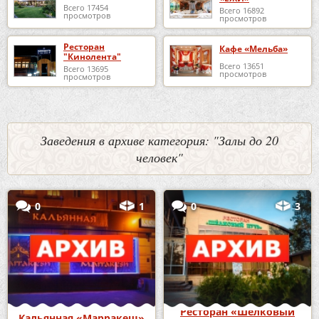
Всего 17454
Всего 16892
просмотров
просмотров
Ресторан
Кафе «Мельба»
"Кинолента"
Всего 13651
Всего 13695
просмотров
просмотров
Заведения в архиве категория: "Залы до 20
человек"
0
1
0
3
Ресторан «Шелковый
Кальянная «Марракеш»