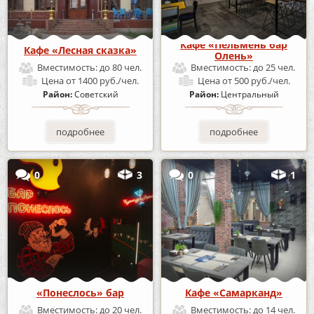
Кафе «Пельмень бар
Кафе «Лесная сказка»
Олень»
Вместимость:
до 80 чел.
Вместимость:
до 25 чел.
Цена
от 1400 руб./чел.
Цена
от 500 руб./чел.
Район:
Советский
Район:
Центральный
подробнее
подробнее
0
3
0
1
«Понеслось» бар
Кафе «Самарканд»
Вместимость:
до 20 чел.
Вместимость:
до 14 чел.