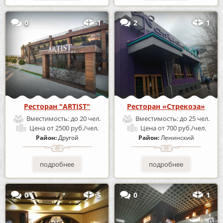
0
1
2
1
Ресторан "ARTIST"
Ресторан «Стрекоза»
Вместимость:
до 20 чел.
Вместимость:
до 25 чел.
Цена
от 2500 руб./чел.
Цена
от 700 руб./чел.
Район:
Другой
Район:
Ленинский
подробнее
подробнее
0
5
0
1