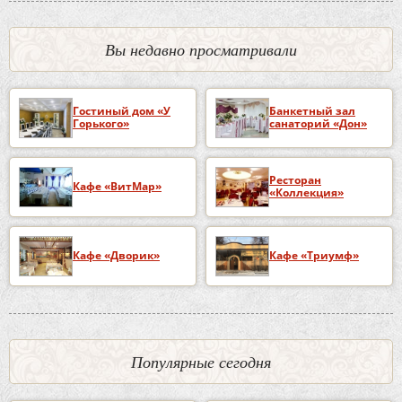
Вы недавно просматривали
Гостиный дом «У
Банкетный зал
Горького»
санаторий «Дон»
Ресторан
Кафе «ВитМар»
«Коллекция»
Кафе «Дворик»
Кафе «Триумф»
Популярные сегодня