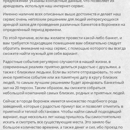
предложений указаны контактные данные, что позволяет их
арендовать используя наш интернет-сервис.
Именно наличие всех описанных выше достоинств и делает наш
сервис очень неплохим решением для людей интересующихся
арендой залов для проведения различных банкетов в Воронеже на
определённый период времени.
По этой причине, если вы желаете провести какой-либо банкет, и
вам требуется подходящее помещение вам обязательно следует
обратить внимание на наш сервис, с помощью которого вы всегда
сможете найти нужный для себя вариант.
Радостные события регулярно случаются в нашей жизни, в
современных реалиях приятно делиться радостью с друзьями, а
также с близкими людьми. Если вы хотите отпраздновать, то или
иное приятное событие или же памятную дату в кругу близких
людей, то самым лучшим решением будет арендовать банкетный
зал на 20 персон. Таким образом, вы сможете собраться
небольшой компанией самых близких, родных и приятных людей.
Сейчас в городе Воронеж имеется множество подобного рода
заведений, которые с радостью примут вас и позволят отметить в
приятной и теплой обстановке. Чтобы найти самый подходящий
вариант, еще несколько лет назад пришлось бы самостоятельно
искать и смотреть все существующие места. Это заняло бы
большое количество времени, а также денег и сил, ибо проезд по