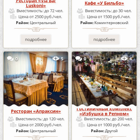
Ресторан «Via Bar
Кафе «У Бильбо»
Luskoni»
Вместимость:
до 72 чел.
Вместимость:
до 30 чел.
Цена
от 2500 руб./чел.
Цена
от 1500 руб./чел.
Район:
Центральный
Район:
Коминтерновский
подробнее
подробнее
0
5
0
4
Гостиничный комплекс
Ресторан «Апраксин»
«Избушка в Репном»
Вместимость:
до 120 чел.
Вместимость:
до 200 чел.
Цена
от 2000 руб./чел.
Цена
от 1000 руб./чел.
Район:
Центральный
Район:
Другой