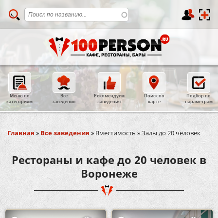
Меню по
Все
Рекомендуем
Поиск по
Подбор по
категориям
заведения
заведения
карте
параметрам
Вы здесь
Главная
»
Все заведения
»
Вместимость
»
Залы до 20 человек
Рестораны и кафе до 20 человек в
Воронеже