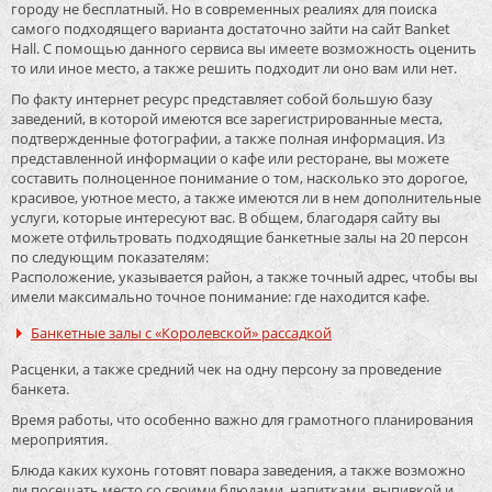
городу не бесплатный. Но в современных реалиях для поиска
самого подходящего варианта достаточно зайти на сайт Banket
Hall. С помощью данного сервиса вы имеете возможность оценить
то или иное место, а также решить подходит ли оно вам или нет.
По факту интернет ресурс представляет собой большую базу
заведений, в которой имеются все зарегистрированные места,
подтвержденные фотографии, а также полная информация. Из
представленной информации о кафе или ресторане, вы можете
составить полноценное понимание о том, насколько это дорогое,
красивое, уютное место, а также имеются ли в нем дополнительные
услуги, которые интересуют вас. В общем, благодаря сайту вы
можете отфильтровать подходящие банкетные залы на 20 персон
по следующим показателям:
Расположение, указывается район, а также точный адрес, чтобы вы
имели максимально точное понимание: где находится кафе.
Банкетные залы с «Королевской» рассадкой
Расценки, а также средний чек на одну персону за проведение
банкета.
Время работы, что особенно важно для грамотного планирования
мероприятия.
Блюда каких кухонь готовят повара заведения, а также возможно
ли посещать место со своими блюдами, напитками, выпивкой и