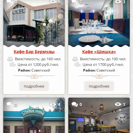
0
5
2
3
Кафе-Бар Бермуды
Кафе «Шишка»
Вместимость:
до 160 чел.
Вместимость:
до 100 чел.
Цена
от 1200 руб./чел.
Цена
от 1700 руб./чел.
Район:
Советский
Район:
Советский
подробнее
подробнее
0
4
0
1