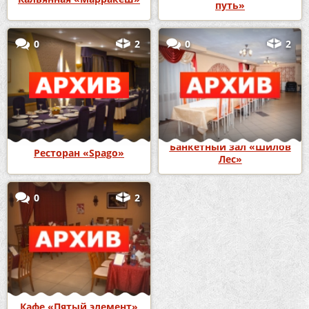
путь»
0
2
0
2
Банкетный зал «Шилов
Ресторан «Spago»
Лес»
0
2
Кафе «Пятый элемент»