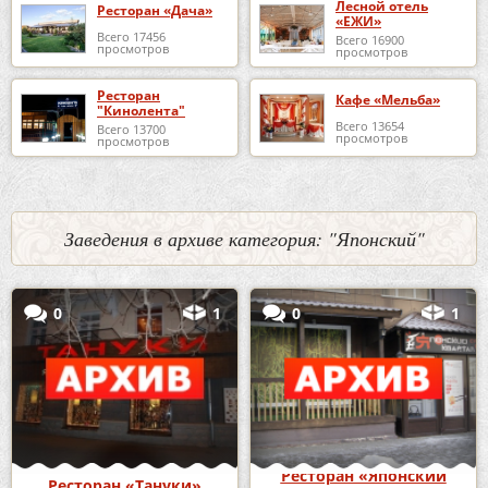
Лесной отель
Ресторан «Дача»
«ЕЖИ»
Всего 17456
Всего 16900
просмотров
просмотров
Ресторан
Кафе «Мельба»
"Кинолента"
Всего 13654
Всего 13700
просмотров
просмотров
Заведения в архиве категория: "Японский"
0
1
0
1
Ресторан «Японский
Ресторан «Тануки»