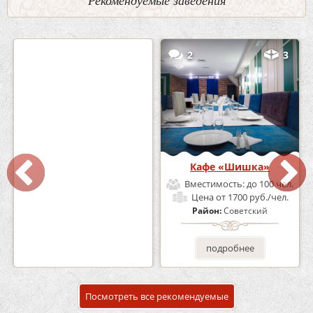
Рекомендуемые заведения
0
5
2
3
Кафе-Бар Бермуды
Кафе «Шишка»
Вместимость:
до 160 чел.
Вместимость:
до 100 чел.
Цена
от 1200 руб./чел.
Цена
от 1700 руб./чел.
Район:
Советский
Район:
Советский
подробнее
подробнее
Посмотреть все рекомендуемые