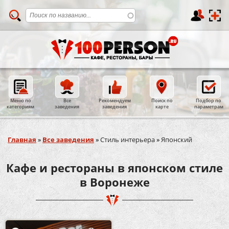
Меню по
Все
Рекомендуем
Поиск по
Подбор по
категориям
заведения
заведения
карте
параметрам
Вы здесь
Главная
»
Все заведения
»
Стиль интерьера
»
Японский
Кафе и рестораны в японском стиле
в Воронеже