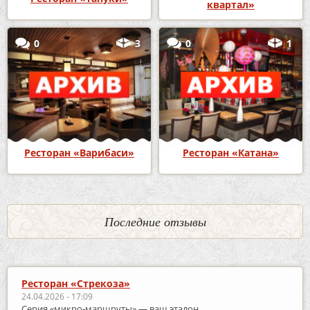
квартал»
0
3
0
1
Ресторан «Варибаси»
Ресторан «Катана»
Последние отзывы
Ресторан «Стрекоза»
24.04.2026 - 17:09
Серия «микро‑маршруты» — ваш эталон.