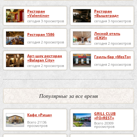
Ресторан
Ресторан
«Valentino»
«Вышеград»
сегодня 3 просмотров
сегодня 3 просмотров
Лесной отель
Ресторан 1586
«ЕЖИ»
сегодня 2 просмотров
сегодня 2 просмотров
Арт-шоу ресторан
Гриль-бар «MesTo»
«Balagan City»
сегодня 2 просмотров
сегодня 2 просмотров
Популярные за все время
GRILL CLUB
Кафе «Рица»
«FOrREST»
Всего 21136
Всего 20309
просмотров
просмотров