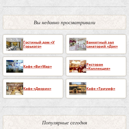
Вы недавно просматривали
Гостиный дом «У
Банкетный зал
Горького»
санаторий «Дон»
Ресторан
Кафе «ВитМар»
«Коллекция»
Кафе «Дворик»
Кафе «Триумф»
Популярные сегодня