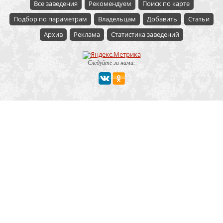
Все заведения
Рекомендуем
Поиск по карте
Подбор по параметрам
Владельцам
Добавить
Статьи
Архив
Реклама
Статистика заведений
Следуйте за нами:
Мероприятие
Свадьбы
Корпоратив
Детский праздник
День рождения
Юбилей
Выпускной
Вечеринка
Встреча болельщиков
Деловая встреча
Кейтеринг
Team-building
Конференция, тренинг
Премии, церемонии
Фуршет