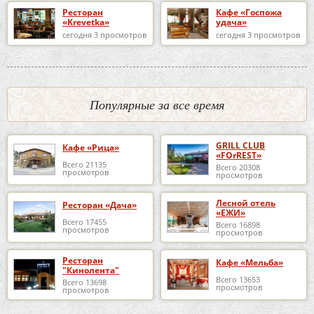
Ресторан
Кафе «Госпожа
«Krevetka»
удача»
сегодня 3 просмотров
сегодня 3 просмотров
Популярные за все время
GRILL CLUB
Кафе «Рица»
«FOrREST»
Всего 21135
Всего 20308
просмотров
просмотров
Лесной отель
Ресторан «Дача»
«ЕЖИ»
Всего 17455
Всего 16898
просмотров
просмотров
Ресторан
Кафе «Мельба»
"Кинолента"
Всего 13653
Всего 13698
просмотров
просмотров