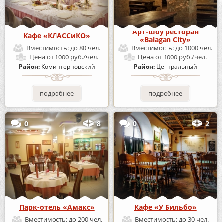
Арт-шоу ресторан
Кафе «КЛАССиКО»
«Balagan City»
Вместимость:
до 80 чел.
Вместимость:
до 1000 чел.
Цена
от 1000 руб./чел.
Цена
от 1000 руб./чел.
Район:
Коминтерновский
Район:
Центральный
подробнее
подробнее
0
8
0
2
Парк-отель «Амакс»
Кафе «У Бильбо»
Вместимость:
до 200 чел.
Вместимость:
до 30 чел.