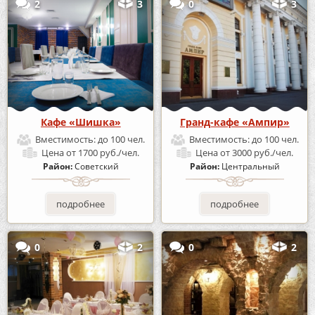
2
3
0
3
Кафе «Шишка»
Гранд-кафе «Ампир»
Вместимость:
до 100 чел.
Вместимость:
до 100 чел.
Цена
от 1700 руб./чел.
Цена
от 3000 руб./чел.
Район:
Советский
Район:
Центральный
подробнее
подробнее
0
2
0
2