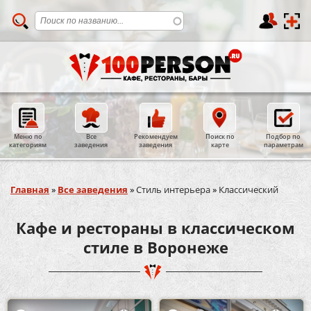
Меню по
Все
Рекомендуем
Поиск по
Подбор по
категориям
заведения
заведения
карте
параметрам
Вы здесь
Главная
»
Все заведения
»
Стиль интерьера
»
Классический
Кафе и рестораны в классическом
стиле в Воронеже