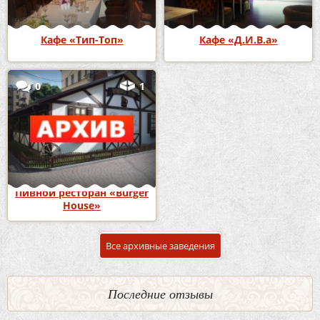
Кафе «Тип-Топ»
Кафе «Д.И.В.а»
0
1
Пивной ресторан «Burger
House»
Все архивные заведения
Последние отзывы