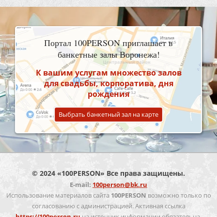
Портал 100PERSON приглашает в
банкетные залы Воронежа!
К вашим услугам множество залов
для свадьбы, корпоратива, дня
рождения
Выбрать банкетный зал на карте
© 2024 «100PERSON» Все права защищены.
E-mail:
100person@bk.ru
Использование материалов сайта
100PERSON
возможно только по
согласованию с администрацией. Активная ссылка
https://100person.ru
на источник информации обязательна.