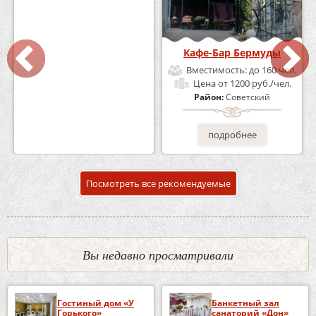
Кафе «Шишка»
Кафе-Бар Бермуды
Вместимость:
до 100 чел.
Вместимость:
до 160 чел.
Цена
от 1700 руб./чел.
Цена
от 1200 руб./чел.
Район:
Советский
Район:
Советский
подробнее
подробнее
Посмотреть все рекомендуемые
Вы недавно просматривали
Гостиный дом «У
Банкетный зал
Горького»
санаторий «Дон»