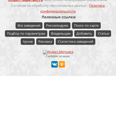
Согласие на обработку персональных данных -
Политика
конфиденциальности
Полезные ссылки
Все заведения
Рекомендуем
Поиск по карте
Подбор по параметрам
Владельцам
Добавить
Статьи
Архив
Реклама
Статистика заведений
Следуйте за нами:
Мероприятие
Свадьбы
Корпоратив
Детский праздник
День рождения
Юбилей
Выпускной
Вечеринка
Встреча болельщиков