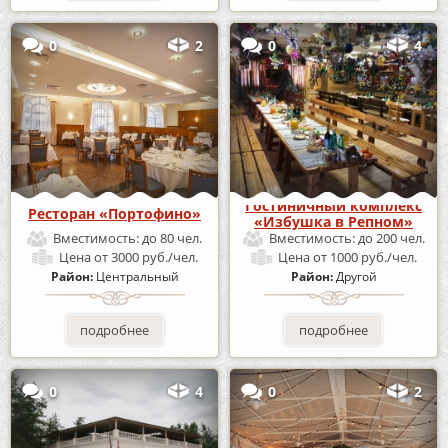
0
2
0
4
Гостиничный комплекс
Ресторан «Портофино»
«Избушка в Репном»
Вместимость:
до 80 чел.
Вместимость:
до 200 чел.
Цена
от 3000 руб./чел.
Цена
от 1000 руб./чел.
Район:
Центральный
Район:
Другой
подробнее
подробнее
0
4
0
2