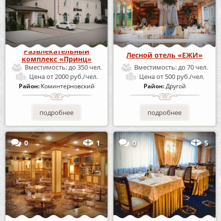
Развлекательный
Лесной отель «ЕЖИ»
комплекс «Принц»
Вместимость:
до 350 чел.
Вместимость:
до 70 чел.
Цена
от 2000 руб./чел.
Цена
от 500 руб./чел.
Район:
Коминтерновский
Район:
Другой
подробнее
подробнее
0
1
0
5