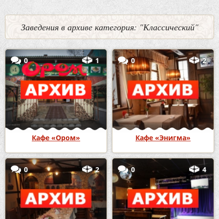
Заведения в архиве категория: "Классический"
0
1
0
2
Кафе «Ором»
Кафе «Энигма»
0
2
0
4