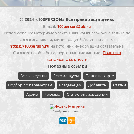
© 2024 «100PERSON» Все права защищены.
E-mail:
100person@bk.ru
Использование материалов сайта
100PERSON
возможно только по
согласованию с администрацией. Активная ссылка
https://100person.ru
на источник информации обязательна.
Согласие на обработку персональных данных -
Политика
конфиденциальности
Полезные ссылки
Все заведения
Рекомендуем
Поиск по карте
Подбор по параметрам
Владельцам
Добавить
Статьи
Архив
Реклама
Статистика заведений
Следуйте за нами: