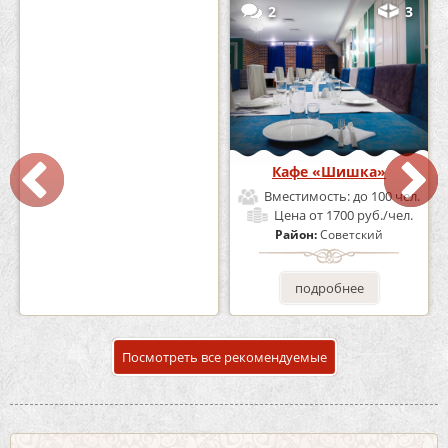
0
5
2
3
Кафе-Бар Бермуды
Кафе «Шишка»
Вместимость:
до 160 чел.
Вместимость:
до 100 чел.
Цена
от 1200 руб./чел.
Цена
от 1700 руб./чел.
Район:
Советский
Район:
Советский
подробнее
подробнее
Посмотреть все рекомендуемые