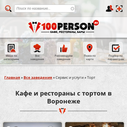
Меню по
Все
Рекомендуем
Поиск по
Подбор по
категориям
заведения
заведения
карте
параметрам
Вы здесь
Главная
»
Все заведения
»
Сервис и услуги
»
Торт
Кафе и рестораны с тортом в
Воронеже