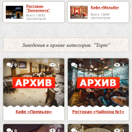
Ресторан
Кафе «Мельба»
"Кинолента"
Всего 13649
Всего 13693
просмотров
просмотров
Заведения в архиве категория: "Торт"
0
1
0
1
Кафе «Премьер»
Ресторан «Чайхона №1»
0
2
2
1