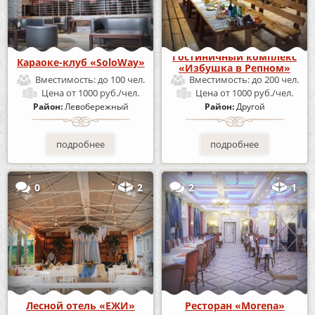
Гостиничный комплекс
Караоке-клуб «SoloWay»
«Избушка в Репном»
Вместимость:
до 100 чел.
Вместимость:
до 200 чел.
Цена
от 1000 руб./чел.
Цена
от 1000 руб./чел.
Район:
Левобережный
Район:
Другой
подробнее
подробнее
0
2
2
1
Лесной отель «ЕЖИ»
Ресторан «Morena»