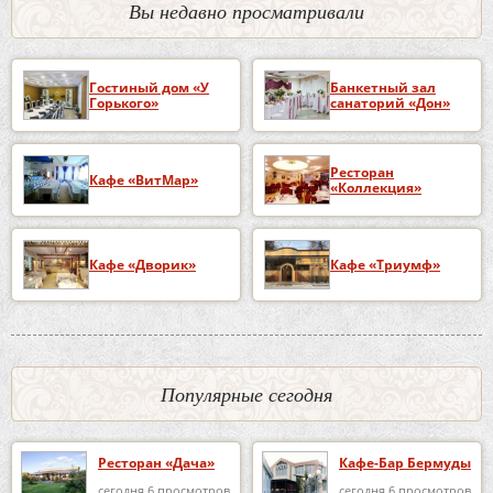
Вы недавно просматривали
Гостиный дом «У
Банкетный зал
Горького»
санаторий «Дон»
Ресторан
Кафе «ВитМар»
«Коллекция»
Кафе «Дворик»
Кафе «Триумф»
Популярные сегодня
Ресторан «Дача»
Кафе-Бар Бермуды
сегодня 6 просмотров
сегодня 6 просмотров