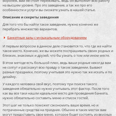
Воронеж, вам не стоит переживать, ведь он выполнит всю работу
на высшем уровне. Про это заведение, а так же про его
особенности и услуги вы сможете узнать в нашей статье.
Описание и секреты заведения
Для того что бы найти такое заведение, нужно конечно же
перебрать множество вариантов.
Банкетные залы с музыкальным оборудованием
И первым вопросом в данном деле становится то, что где же найти
такое место. Конечно, же вы можете поспрашивать своих родных и
близких, знакомых и друзей, что бы узнать о том или ином месте.
В этом методе есть большой плюс, ведь ваши родные некогда вам
не солгут и расскажут всю правду о таком заведении. Бывают
разные праздники, поэтому учитывая это нужно так же искать и по
дизайну.
У каждого человека свой вкус, поэтому при поиске такого
заведения обязательно нужно учитывать этот фактор. После того
как вы все таки нашли идеальное место для проведения банкета,
нужно обязательно составить меню и список гостей.
Этот шаг не только поможет сэкономить ваше время, но и
потраченные средства на праздник. Обычно в таких местах вам
могут предоставить свое меню, которое будет состоять из вкусных