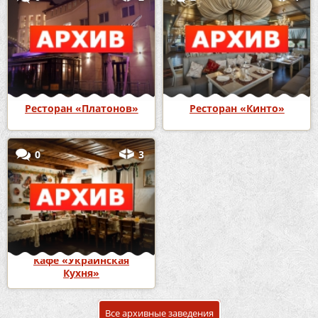
Ресторан «Платонов»
Ресторан «Кинто»
0
3
Кафе «Украинская
Кухня»
Все архивные заведения