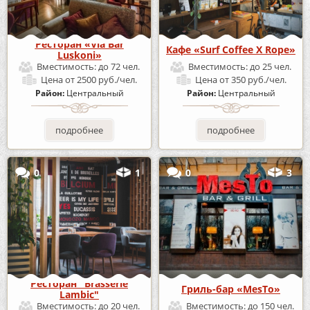
Ресторан «Via Bar
Кафе «Surf Coffee X Rope»
Luskoni»
Вместимость:
до 72 чел.
Вместимость:
до 25 чел.
Цена
от 2500 руб./чел.
Цена
от 350 руб./чел.
Район:
Центральный
Район:
Центральный
подробнее
подробнее
0
1
0
3
Ресторан "Brasserie
Гриль-бар «MesTo»
Lambic"
Вместимость:
до 20 чел.
Вместимость:
до 150 чел.