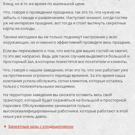
блюд, но в то же время по маленькой цене.
Что, говоря о проведении праздника, так это то, что нужно не
забыть о тамаде и развлечениях. Наступает момент, когда гостям
уж не интересен праздник, вот тогда и стоит вытянуть секретные
карты из колоды.
Такими методами вы не только поднимут настроение у всех
окружающих, но и намного эффективней проведете весь праздник.
Если вы переживаете о том, что места для ваших гостей не хватит,
то это вес напрасно. Ведь для таких случаев выделяется большой и
просторный зал, в котором поместятся все посетители и клиенты.
Что, говоря о нашем заведении, итак это то, что оно работает уже
на протяжении огромного периода времени. За это время наша
компания успела обслужить сотни клиентов, которые остались
только с положительными эмоциями.
На территории заведения вы сможете оставить весь свой
транспорт, который будет охраняться на большой и просторной
парковке. Обслуживанием занимается только
высококвалифицированные работники, которые работают в этой
нише уже очень давно.
Банкетные залы с кондиционером