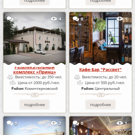
подробнее
подробнее
0
4
0
1
Развлекательный
Кафе-Бар "Рассвет"
комплекс «Принц»
Вместимость:
до 350 чел.
Вместимость:
до 20 чел.
Цена
от 2000 руб./чел.
Цена
от 500 руб./чел.
Район:
Коминтерновский
Район:
Центральный
подробнее
подробнее
0
2
0
1