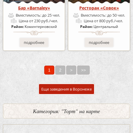
Бар «Barnaley»
Ресторан «Совок»
Вместимость:
до 25 чел.
Вместимость:
до 50 чел.
Цена
от 230 руб./чел.
Цена
от 800 руб./чел.
Район:
Коминтерновский
Район:
Центральный
подробнее
подробнее
1
2
>
>>
Страницы
Еще заведения в Воронеже
Категория: "Торт" на карте