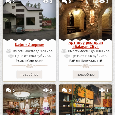
0
2
0
2
Арт-шоу ресторан
Кафе «Иверия»
«Balagan City»
Вместимость:
до 120 чел.
Вместимость:
до 1000 чел.
Цена
от 1500 руб./чел.
Цена
от 1000 руб./чел.
Район:
Советский
Район:
Центральный
подробнее
подробнее
0
3
0
1