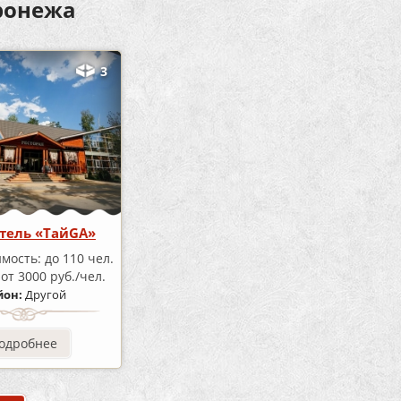
оронежа
3
тель «ТайGA»
имость:
до 110 чел.
а
от 3000 руб./чел.
йон:
Другой
одробнее