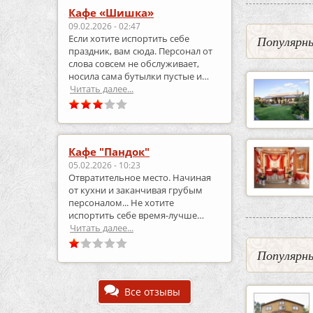
Кафе «Шишка»
09.02.2026 - 02:47
Если хотите испортить себе
Популярны
праздник, вам сюда. Персонал от
слова совсем не обслуживает,
носила сама бутылки пустые и
приносила полные.
Читать далее...
Кафе "Пандок"
05.02.2026 - 10:23
Отвратительное место. Начиная
от кухни и заканчивая грубым
персоналом... Не хотите
испортить себе время-лучше
выберите что-то другое..
Читать далее...
Популярны
Все отзывы