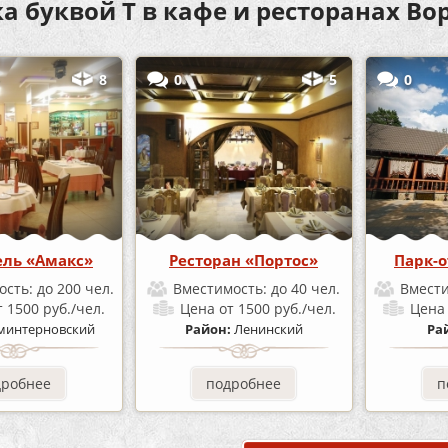
а буквой Т в кафе и ресторанах В
8
0
5
0
ель «Амакс»
Ресторан «Портос»
Парк-о
ость:
до 200 чел.
Вместимость:
до 40 чел.
Вмест
т 1500 руб./чел.
Цена
от 1500 руб./чел.
Цен
минтерновский
Район:
Ленинский
Ра
дробнее
подробнее
п