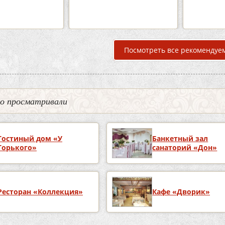
подробнее
п
Посмотреть все рекомендуе
но просматривали
Гостиный дом «У
Банкетный зал
Горького»
санаторий «Дон»
Ресторан «Коллекция»
Кафе «Дворик»