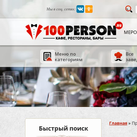
Мы в соц. сетях:
МЕРО
Меню по
Все
категориям
заве
Вы здесь
Главная
»
П
Быстрый поиск