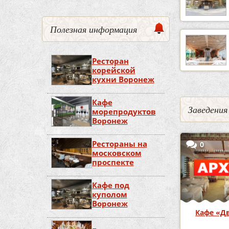
Полезная информация
Ресторан
корейской
кухни Воронеж
Кафе
Заведения
морепродуктов
Воронеж
Рестораны на
0
московском
проспекте
Кафе под
куполом
Воронеж
Кафе «Д