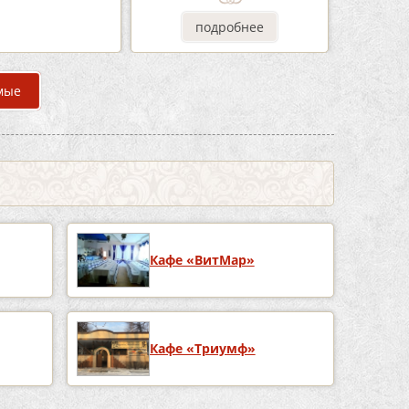
одробнее
подробнее
мые
Кафе «ВитМар»
Кафе «Триумф»