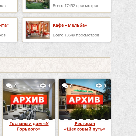
ров
Всего 17452 просмотров
нта"
Кафе «Мельба»
ров
Всего 13649 просмотров
0
1
0
3
Гостиный дом «У
Ресторан
Горького»
«Шелковый путь»