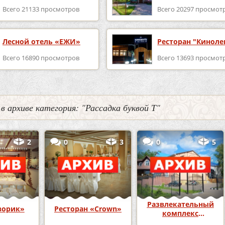
Всего 21133 просмотров
Всего 20297 просмот
Лесной отель «ЕЖИ»
Ресторан "Киноле
Всего 16890 просмотров
Всего 13693 просмот
 в архиве категория: "Рассадка буквой Т"
2
0
3
0
5
Развлекательный
ворик»
Ресторан «Crown»
комплекс
«Карамболь»