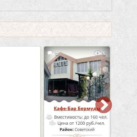
3
0
5
е «Шишка»
Кафе-Бар Бермуды
мость:
до 100 чел.
Вместимость:
до 160 чел.
от 1700 руб./чел.
Цена
от 1200 руб./чел.
он:
Советский
Район:
Советский