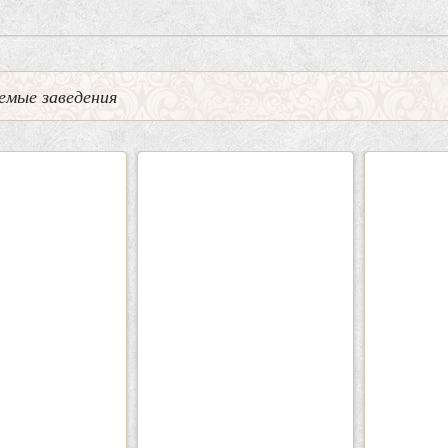
емые заведения
0
5
2
Кафе-Бар Бермуды
Каф
Вместимость:
до 160 чел.
Вмести
Цена
от 1200 руб./чел.
Цена
Район:
Советский
Рай