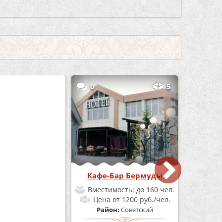
3
0
5
е «Шишка»
Кафе-Бар Бермуды
мость:
до 100 чел.
Вместимость:
до 160 чел.
от 1700 руб./чел.
Цена
от 1200 руб./чел.
он:
Советский
Район:
Советский