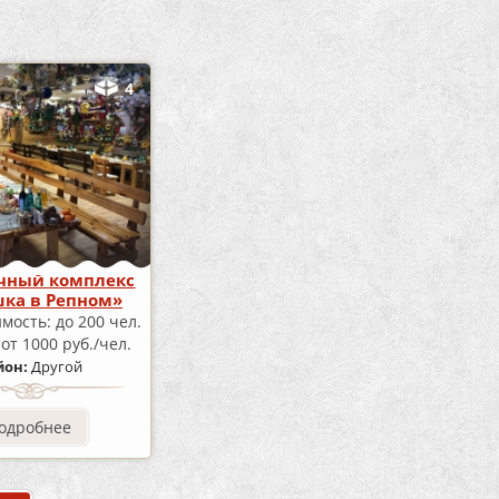
4
чный комплекс
ка в Репном»
имость:
до 200 чел.
а
от 1000 руб./чел.
йон:
Другой
одробнее