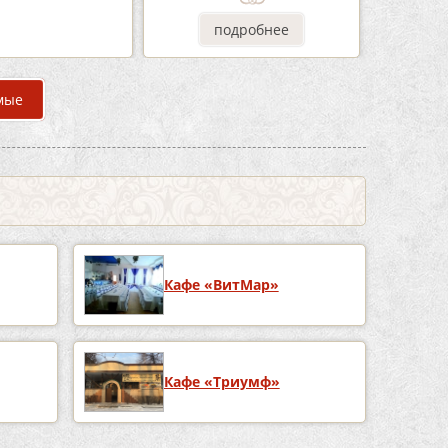
одробнее
подробнее
мые
Кафе «ВитМар»
Кафе «Триумф»