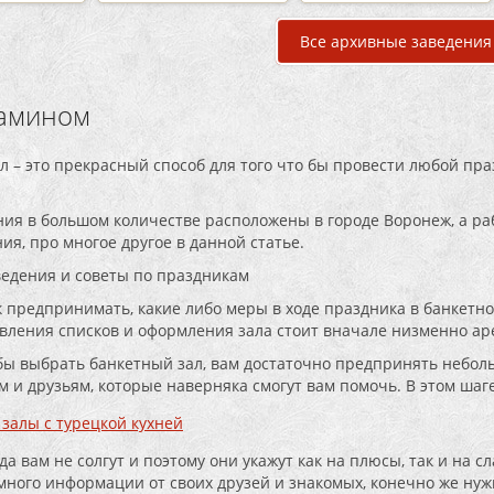
Все архивные заведения
камином
л – это прекрасный способ для того что бы провести любой пра
ния в большом количестве расположены в городе Воронеж, а р
ия, про многое другое в данной статье.
едения и советы по праздникам
к предпринимать, какие либо меры в ходе праздника в банкетно
вления списков и оформления зала стоит вначале низменно ар
 бы выбрать банкетный зал, вам достаточно предпринять неболь
м и друзьям, которые наверняка смогут вам помочь. В этом шаг
залы с турецкой кухней
а вам не солгут и поэтому они укажут как на плюсы, так и на с
много информации от своих друзей и знакомых, конечно же нуж