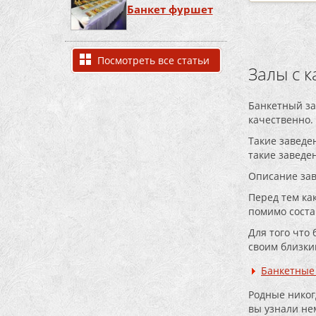
Банкет фуршет
Посмотреть все статьи
Залы с 
Банкетный за
качественно.
Такие заведе
такие заведен
Описание зав
Перед тем ка
помимо соста
Для того что
своим близки
Банкетные 
Родные никогд
вы узнали не