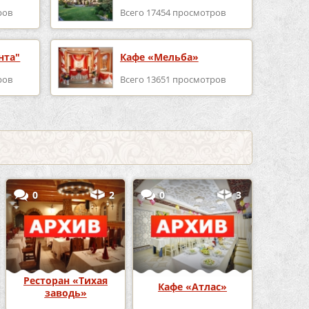
ров
Всего 17454 просмотров
нта"
Кафе «Мельба»
ров
Всего 13651 просмотров
0
2
0
3
Ресторан «Тихая
Кафе «Атлас»
заводь»