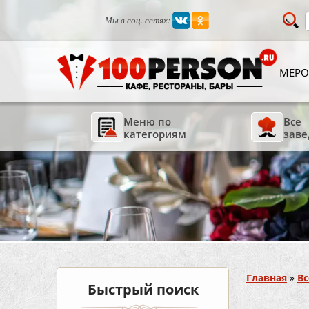
Мы в соц. сетях:
МЕРО
Меню по
Все
категориям
заве
Вы здесь
Главная
»
Вс
Быстрый поиск