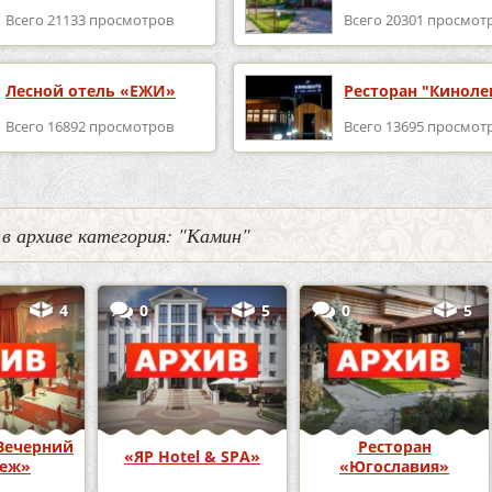
Всего 21133 просмотров
Всего 20301 просмот
Лесной отель «ЕЖИ»
Ресторан "Киноле
Всего 16892 просмотров
Всего 13695 просмот
 в архиве категория: "Камин"
4
0
5
0
5
Вечерний
Ресторан
«ЯР Hotel & SPA»
неж»
«Югославия»