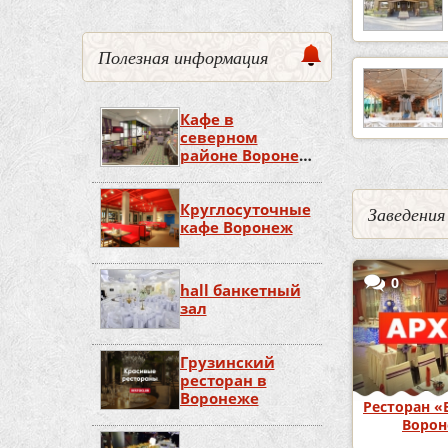
Полезная информация
Кафе в
северном
районе Воронеж
недорого
Круглосуточные
Заведения
кафе Воронеж
0
hall банкетный
зал
Грузинский
ресторан в
Воронеже
Ресторан «
Воро