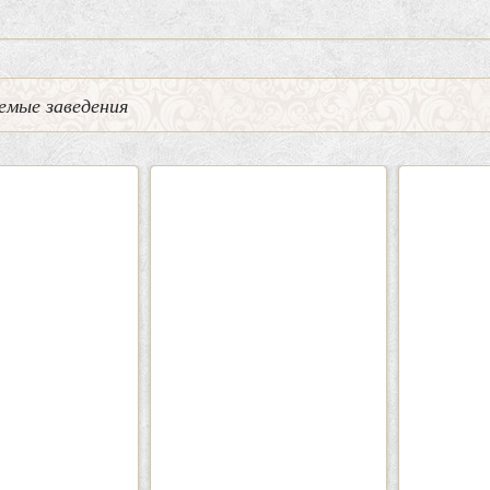
емые заведения
0
5
2
Кафе-Бар Бермуды
Каф
Вместимость:
до 160 чел.
Вмести
Цена
от 1200 руб./чел.
Цена
Район:
Советский
Рай