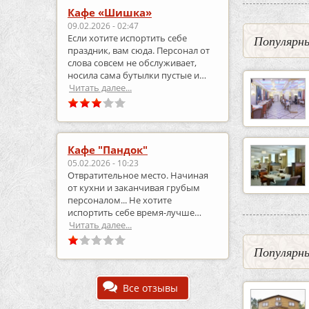
Кафе «Шишка»
09.02.2026 - 02:47
Если хотите испортить себе
Популярны
праздник, вам сюда. Персонал от
слова совсем не обслуживает,
носила сама бутылки пустые и
приносила полные.
Читать далее...
Кафе "Пандок"
05.02.2026 - 10:23
Отвратительное место. Начиная
от кухни и заканчивая грубым
персоналом... Не хотите
испортить себе время-лучше
выберите что-то другое..
Читать далее...
Популярны
Все отзывы