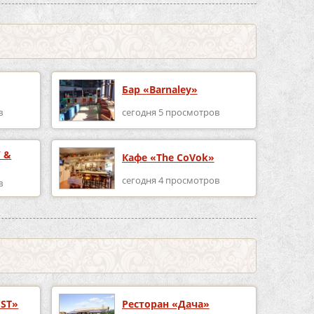
Бар «Barnaley»
в
сегодня 5 просмотров
 &
Кафе «The CoVok»
сегодня 4 просмотров
в
EST»
Ресторан «Дача»