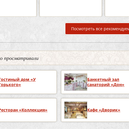
подробнее
п
Посмотреть все рекомендуе
но просматривали
Гостиный дом «У
Банкетный зал
Горького»
санаторий «Дон»
Ресторан «Коллекция»
Кафе «Дворик»