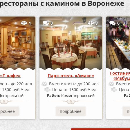
 рестораны с камином в Воронеже
1
0
8
0
Гостини
«Т-кафе»
Парк-отель «Амакс»
«Избуш
ость:
до 220 чел.
Вместимость:
до 200 чел.
Вмест
т 1500 руб./чел.
Цена
от 1500 руб./чел.
Цен
Центральный
Район:
Коминтерновский
Ра
дробнее
подробнее
п