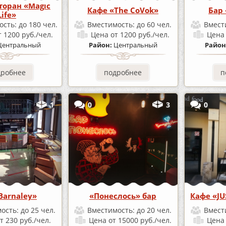
торан «Magic
Кафе «The CoVok»
Бар
Life»
ость:
до 180 чел.
Вместимость:
до 60 чел.
Вмест
т 1200 руб./чел.
Цена
от 1200 руб./чел.
Цен
Центральный
Район:
Центральный
Район
дробнее
подробнее
п
1
0
3
0
Barnaley»
«Понеслось» бар
Кафе «JU
ость:
до 25 чел.
Вместимость:
до 20 чел.
Вмест
т 230 руб./чел.
Цена
от 15000 руб./чел.
Цен