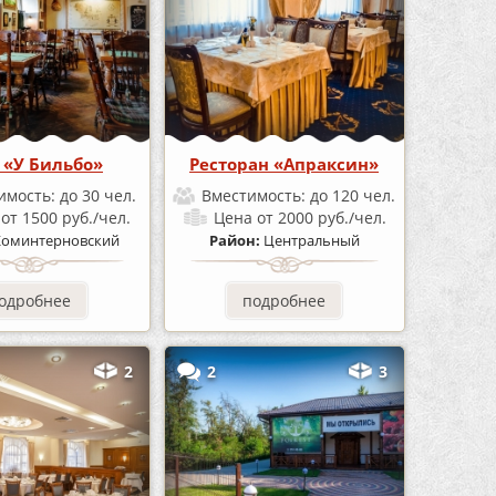
 «У Бильбо»
Ресторан «Апраксин»
имость:
до 30 чел.
Вместимость:
до 120 чел.
а
от 1500 руб./чел.
Цена
от 2000 руб./чел.
Коминтерновский
Район:
Центральный
одробнее
подробнее
2
2
3