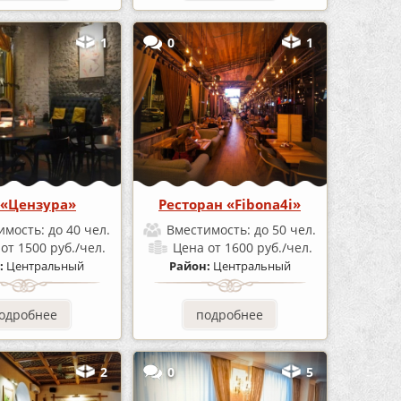
1
0
1
 «Цензура»
Ресторан «Fibona4i»
имость:
до 40 чел.
Вместимость:
до 50 чел.
а
от 1500 руб./чел.
Цена
от 1600 руб./чел.
:
Центральный
Район:
Центральный
одробнее
подробнее
2
0
5