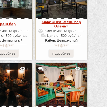
Кафе «Пельмень бар
реш бар
Олень»
имость:
до 20 чел.
Вместимость:
до 25 чел.
а
от 500 руб./чел.
Цена
от 500 руб./чел.
:
Центральный
Район:
Центральный
одробнее
подробнее
1
0
3