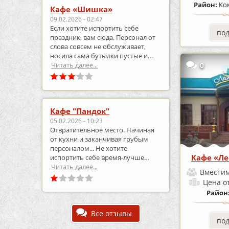
Район:
Ко
Кафе «Шишка»
09.02.2026 - 02:47
Если хотите испортить себе
по
праздник, вам сюда. Персонал от
слова совсем не обслуживает,
носила сама бутылки пустые и
приносила полные.
Читать далее...
0
Кафе "Пандок"
05.02.2026 - 10:23
Отвратительное место. Начиная
от кухни и заканчивая грубым
персоналом... Не хотите
Кафе «Ле
испортить себе время-лучше
выберите что-то другое..
Читать далее...
Вместим
Цена
о
Район
Все отзывы
по