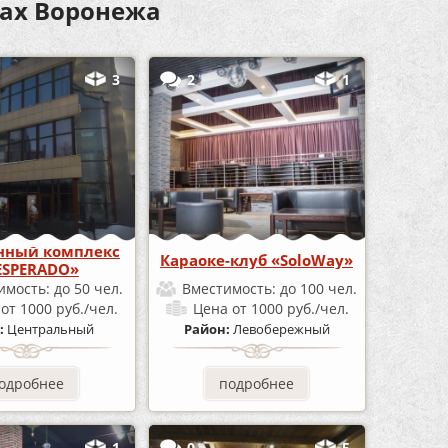
нах Воронежа
3
2
1
нный комплекс
Караоке-клуб «SoloWay»
ESPERADO»
имость:
до 50 чел.
Вместимость:
до 100 чел.
а
от 1000 руб./чел.
Цена
от 1000 руб./чел.
:
Центральный
Район:
Левобережный
одробнее
подробнее
1
0
5