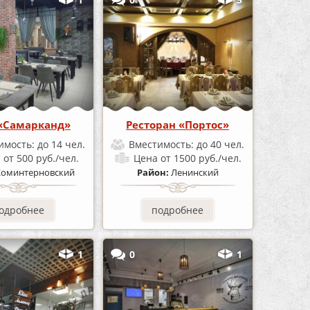
«Самарканд»
Ресторан «Портос»
имость:
до 14 чел.
Вместимость:
до 40 чел.
а
от 500 руб./чел.
Цена
от 1500 руб./чел.
Коминтерновский
Район:
Ленинский
одробнее
подробнее
1
0
1