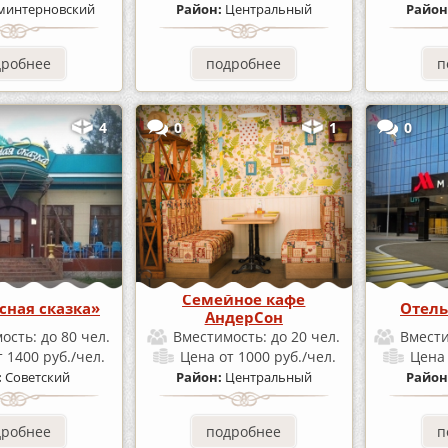
минтерновский
Район:
Центральный
Район
дробнее
подробнее
п
4
0
1
0
Семейное кафе
сная сказка»
Отель
АндерСон
ость:
до 80 чел.
Вместимость:
до 20 чел.
Вмест
т 1400 руб./чел.
Цена
от 1000 руб./чел.
Цен
:
Советский
Район:
Центральный
Район
дробнее
подробнее
п