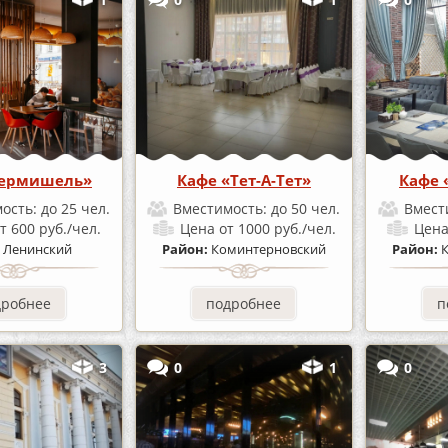
Вермишель»
Кафе «Тет-А-Тет»
Кафе 
ость:
до 25 чел.
Вместимость:
до 50 чел.
Вмест
т 600 руб./чел.
Цена
от 1000 руб./чел.
Цен
:
Ленинский
Район:
Коминтерновский
Район:
дробнее
подробнее
п
3
0
1
0