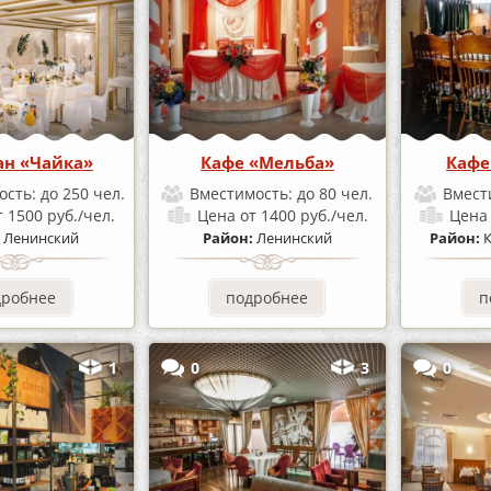
ан «Чайка»
Кафе «Мельба»
Кафе
ость:
до 250 чел.
Вместимость:
до 80 чел.
Вмест
т 1500 руб./чел.
Цена
от 1400 руб./чел.
Цен
:
Ленинский
Район:
Ленинский
Район:
дробнее
подробнее
п
1
0
3
0