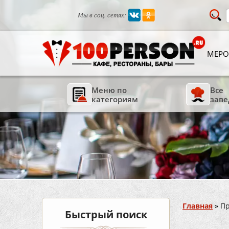
Мы в соц. сетях:
МЕРО
Меню по
Все
категориям
заве
Вы здесь
Главная
»
П
Быстрый поиск