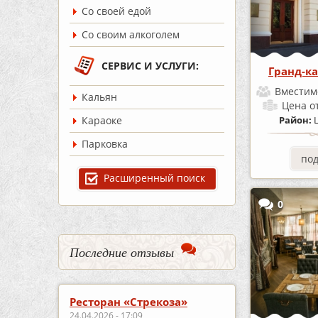
Со своей едой
Со своим алкоголем
СЕРВИС И УСЛУГИ:
Гранд-к
Вместим
Кальян
Цена
о
Караоке
Район:
Парковка
по
Расширенный поиск
0
Последние отзывы
Ресторан «Стрекоза»
24.04.2026 - 17:09