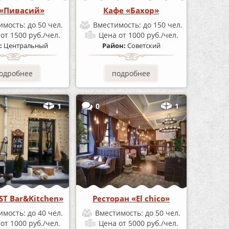
 «Пивасий»
Кафе «Бахор»
имость:
до 50 чел.
Вместимость:
до 150 чел.
а
от 1500 руб./чел.
Цена
от 1000 руб./чел.
:
Центральный
Район:
Советский
одробнее
подробнее
1
0
1
ST Bar&Kitchen»
Ресторан «El chico»
имость:
до 40 чел.
Вместимость:
до 50 чел.
а
от 1000 руб./чел.
Цена
от 5000 руб./чел.