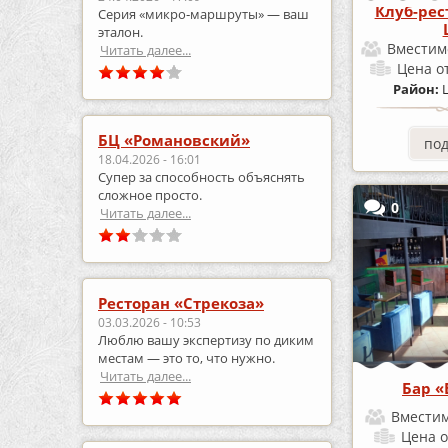
Клуб-рес
Серия «микро‑маршруты» — ваш
эталон.
Вместим
Читать далее...
Цена
о
Район:
БЦ «Романовский»
по
18.04.2026 - 16:01
Супер за способность объяснять
сложное просто.
0
Читать далее...
Ресторан «Стрекоза»
03.03.2026 - 10:53
Люблю вашу экспертизу по диким
местам — это то, что нужно.
Читать далее...
Бар «
Вместим
Цена
о