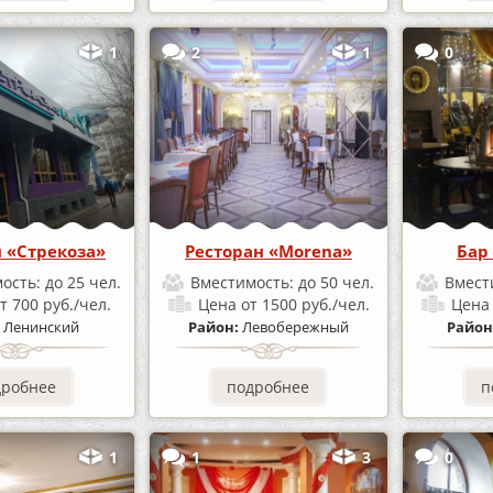
1
2
1
0
н «Стрекоза»
Ресторан «Morena»
Бар
ость:
до 25 чел.
Вместимость:
до 50 чел.
Вмест
т 700 руб./чел.
Цена
от 1500 руб./чел.
Цен
:
Ленинский
Район:
Левобережный
Район
дробнее
подробнее
п
1
1
3
0