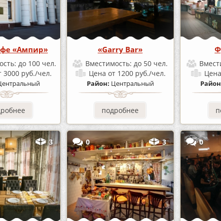
афе «Ампир»
«Garry Bar»
Ф
ость:
до 100 чел.
Вместимость:
до 50 чел.
Вмест
т 3000 руб./чел.
Цена
от 1200 руб./чел.
Цен
Центральный
Район:
Центральный
Район
дробнее
подробнее
п
3
0
3
0