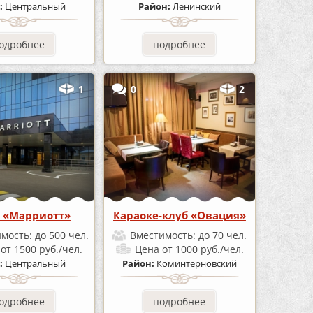
:
Центральный
Район:
Ленинский
одробнее
подробнее
1
0
2
 «Марриотт»
Караоке-клуб «Овация»
имость:
до 500 чел.
Вместимость:
до 70 чел.
а
от 1500 руб./чел.
Цена
от 1000 руб./чел.
:
Центральный
Район:
Коминтерновский
одробнее
подробнее