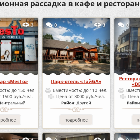
ионная рассадка в кафе и рестора
3
0
3
0
Рестора
ар «MesTo»
Парк-отель «ТайGA»
«D
ость:
до 150 чел.
Вместимость:
до 110 чел.
Вмест
т 1500 руб./чел.
Цена
от 3000 руб./чел.
Цен
Центральный
Район:
Другой
Район
дробнее
подробнее
п
1
0
1
0