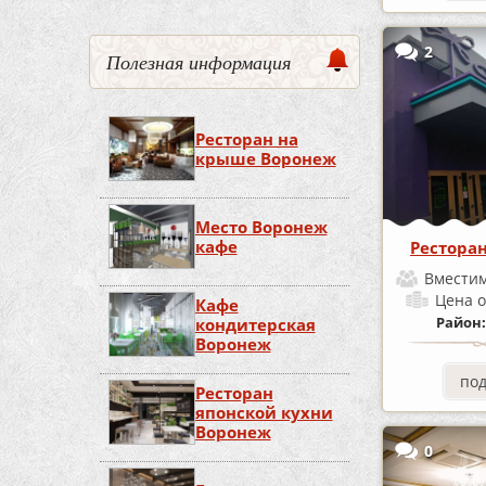
2
Полезная информация
Ресторан на
крыше Воронеж
Место Воронеж
кафе
Рестора
Вместим
Цена
о
Кафе
Район
кондитерская
Воронеж
по
Ресторан
японской кухни
Воронеж
0