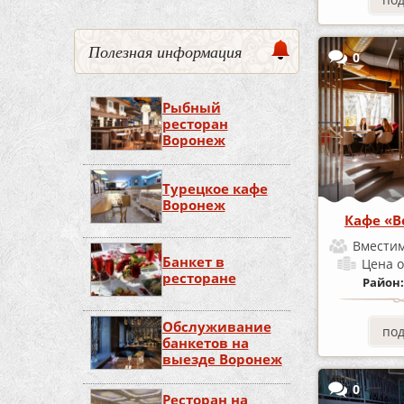
Полезная информация
0
Рыбный
ресторан
Воронеж
Турецкое кафе
Воронеж
Кафе «
Вместим
Банкет в
Цена
о
ресторане
Район
Обслуживание
по
банкетов на
выезде Воронеж
0
Ресторан на