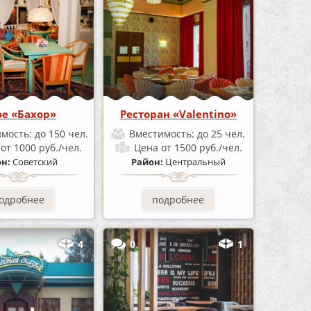
е «Бахор»
Ресторан «Valentino»
имость:
до 150 чел.
Вместимость:
до 25 чел.
а
от 1000 руб./чел.
Цена
от 1500 руб./чел.
он:
Советский
Район:
Центральный
одробнее
подробнее
4
0
1