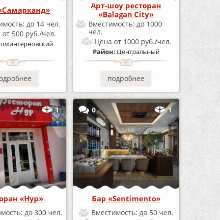
Арт-шоу ресторан
«Самарканд»
«Balagan City»
имость:
до 14 чел.
Вместимость:
до 1000
чел.
а
от 500 руб./чел.
Цена
от 1000 руб./чел.
Коминтерновский
Район:
Центральный
одробнее
подробнее
1
0
1
оран «Нур»
Бар «Sentimento»
имость:
до 300 чел.
Вместимость:
до 50 чел.