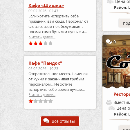
Цена
о
Кафе «Шишка»
Район:
09.02.2026 - 02:47
Если хотите испортить себе
праздник, вам сюда. Персонал от
по
слова совсем не обслуживает,
носила сама бутылки пустые и
приносила полные.
Читать далее...
0
Кафе "Пандок"
05.02.2026 - 10:23
Отвратительное место. Начиная
от кухни и заканчивая грубым
персоналом... Не хотите
испортить себе время-лучше
Рестор
выберите что-то другое..
Читать далее...
Вместим
Цена
о
Район:
Все отзывы
по