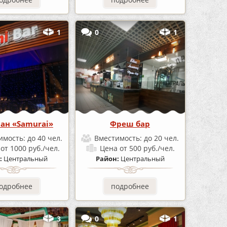
1
0
1
ран «Samurai»
Фреш бар
имость:
до 40 чел.
Вместимость:
до 20 чел.
а
от 1000 руб./чел.
Цена
от 500 руб./чел.
:
Центральный
Район:
Центральный
одробнее
подробнее
3
0
1