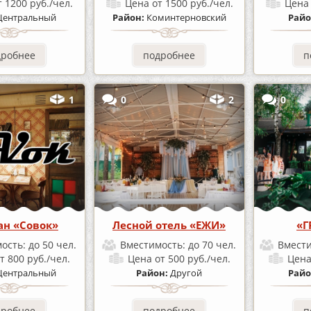
т 1200 руб./чел.
Цена
от 1500 руб./чел.
Цен
Центральный
Район:
Коминтерновский
Райо
дробнее
подробнее
п
1
0
2
0
ан «Совок»
Лесной отель «ЕЖИ»
«Г
ость:
до 50 чел.
Вместимость:
до 70 чел.
Вмест
т 800 руб./чел.
Цена
от 500 руб./чел.
Цен
Центральный
Район:
Другой
Райо
дробнее
подробнее
п