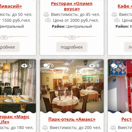
Ресторан «Олимп
Пивасий»
Кафе 
вкуса»
ость:
до 50 чел.
Вместимость:
до 45 чел.
Вмест
т 1500 руб./чел.
Цена
от 2000 руб./чел.
Цен
Центральный
Район:
Центральный
Район:
дробнее
подробнее
п
3
0
8
0
торан «Magic
Парк-отель «Амакс»
Рест
Life»
ость:
до 180 чел.
Вместимость:
до 200 чел.
Вмест