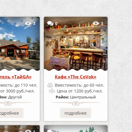
3
0
3
тель «ТайGA»
Кафе «The CoVok»
имость:
до 110 чел.
Вместимость:
до 60 чел.
а
от 3000 руб./чел.
Цена
от 1200 руб./чел.
йон:
Другой
Район:
Центральный
одробнее
подробнее
1
1
1