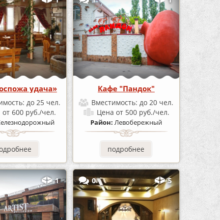
оспожа удача»
Кафе "Пандок"
имость:
до 25 чел.
Вместимость:
до 20 чел.
а
от 600 руб./чел.
Цена
от 500 руб./чел.
елезнодорожный
Район:
Левобережный
одробнее
подробнее
1
0
5