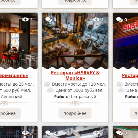
1
0
1
0
Ресторан «HARVEY &
Вермишель»
Ресто
Monica»
ость:
до 25 чел.
Вместимость:
до 120 чел.
Вмест
т 600 руб./чел.
Цена
от 3000 руб./чел.
Цен
:
Ленинский
Район:
Центральный
Район
дробнее
подробнее
п
1
2
1
0