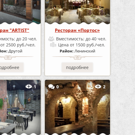
ран "ARTIST"
Ресторан «Портос»
имость:
до 20 чел.
Вместимость:
до 40 чел.
а
от 2500 руб./чел.
Цена
от 1500 руб./чел.
йон:
Другой
Район:
Ленинский
одробнее
подробнее
1
0
2