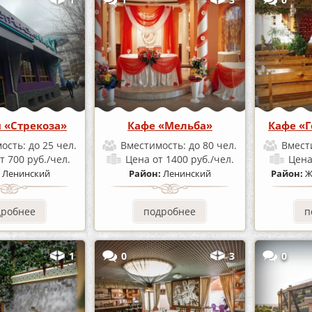
н «Стрекоза»
Кафе «Мельба»
Кафе «Г
ость:
до 25 чел.
Вместимость:
до 80 чел.
Вмест
т 700 руб./чел.
Цена
от 1400 руб./чел.
Цен
:
Ленинский
Район:
Ленинский
Район:
Ж
дробнее
подробнее
п
1
0
3
0