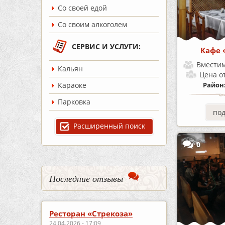
Со своей едой
Со своим алкоголем
СЕРВИС И УСЛУГИ:
Кафе 
Вместим
Кальян
Цена
о
Караоке
Район
Парковка
по
Расширенный поиск
0
Последние отзывы
Ресторан «Стрекоза»
24.04.2026 - 17:09