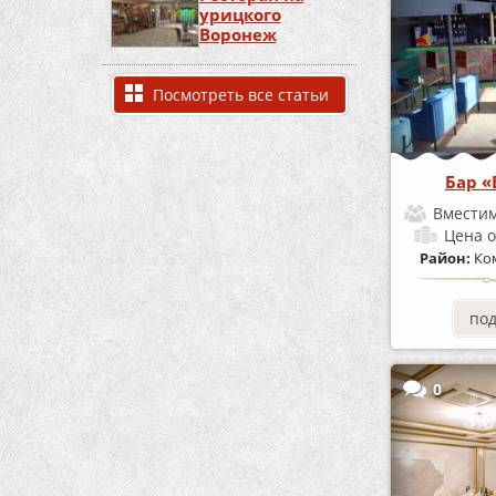
урицкого
Воронеж
Посмотреть все статьи
Бар «
Вместим
Цена
о
Район:
Ко
по
0