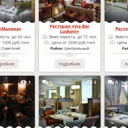
Ресторан «Via Bar
«Малика»
Ресто
Luskoni»
ость:
до 50 чел.
Вместимость:
до 72 чел.
Вмест
т 1500 руб./чел.
Цена
от 2500 руб./чел.
Цен
:
Советский
Район:
Центральный
Ра
дробнее
подробнее
п
1
0
2
0