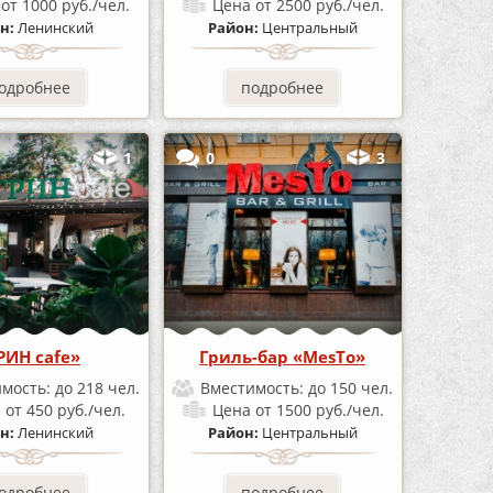
а
от 1000 руб./чел.
Цена
от 2500 руб./чел.
н:
Ленинский
Район:
Центральный
одробнее
подробнее
1
0
3
РИН cafe»
Гриль-бар «MesTo»
имость:
до 218 чел.
Вместимость:
до 150 чел.
а
от 450 руб./чел.
Цена
от 1500 руб./чел.
н:
Ленинский
Район:
Центральный
одробнее
подробнее