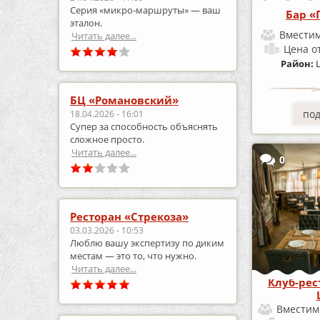
Серия «микро‑маршруты» — ваш
Бар «
эталон.
Вместим
Читать далее...
Цена
о
Район:
БЦ «Романовский»
по
18.04.2026 - 16:01
Супер за способность объяснять
сложное просто.
Читать далее...
0
Ресторан «Стрекоза»
03.03.2026 - 10:53
Люблю вашу экспертизу по диким
местам — это то, что нужно.
Читать далее...
Клуб-рес
Вместим