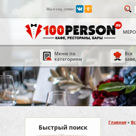
Мы в соц. сетях:
МЕРО
Меню по
Все
категориям
заве
Вы здесь
Главная
»
Вс
Быстрый поиск