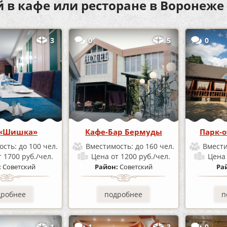
 в кафе или ресторане в Воронеже
3
0
5
0
 «Шишка»
Кафе-Бар Бермуды
Парк-о
ость:
до 100 чел.
Вместимость:
до 160 чел.
Вмест
т 1700 руб./чел.
Цена
от 1200 руб./чел.
Цен
:
Советский
Район:
Советский
Ра
дробнее
подробнее
п
1
1
3
0