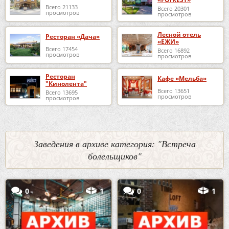
Всего 21133
Всего 20301
просмотров
просмотров
Лесной отель
Ресторан «Дача»
«ЕЖИ»
Всего 17454
Всего 16892
просмотров
просмотров
Ресторан
Кафе «Мельба»
"Кинолента"
Всего 13651
Всего 13695
просмотров
просмотров
Заведения в архиве категория: "Встреча
болельщиков"
0
1
0
1