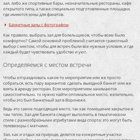
зал, либо же спортивные бары, незначительные рестораны, кафе
открытого типа, а также специально подготовленные площадки,
где имеются зоны для фанатов.
Банкетные залы с фотографом
Как правило, выбрать зал для болельщиков, чтобы всем было
комфортно? Самой основной проблемой считается грамотный
выбор с местом, чтобы для встреч были все нужные условия, и где
каждый будет чувствовать удобство и уют.
Определяемся с местом встречи
Чтобы отпраздновать какое-то мероприятие или же просто
собраться, есть пару вариантов: сделать выездной банкет или же
взять в аренду ресторан. Если мероприятием занимаются
самостоятельно, то нужно найти оптимальное место, желательно,
чтобы это был банкетный зал в Воронеже.
Ведь это самое подходящее место, так как помещение закрытое и
там тепло. Зал для банкета следует выполнить в тематическом
стиле с разнообразными атрибутами вида спорта: это могут быть
телевизоры с матчами.
Зал, как и отдых на природе, делится на конкретные участки
(барная стойка, где есть пиво и различные закуски), а также диваны.