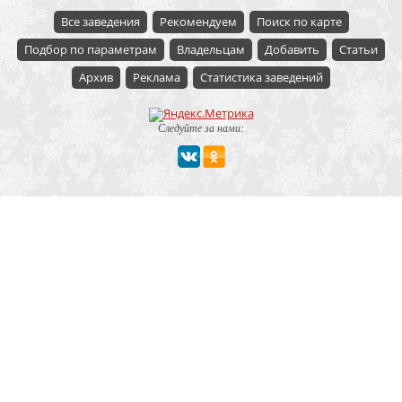
Все заведения
Рекомендуем
Поиск по карте
Подбор по параметрам
Владельцам
Добавить
Статьи
Архив
Реклама
Статистика заведений
Следуйте за нами:
Мероприятие
Свадьбы
Корпоратив
Детский праздник
День рождения
Юбилей
Выпускной
Вечеринка
Встреча болельщиков
Деловая встреча
Кейтеринг
Team-building
Конференция, тренинг
Премии, церемонии