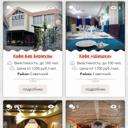
0
5
2
3
Кафе-Бар Бермуды
Кафе «Шишка»
Вместимость:
до 160 чел.
Вместимость:
до 100 чел.
Цена
от 1200 руб./чел.
Цена
от 1700 руб./чел.
Район:
Советский
Район:
Советский
подробнее
подробнее
0
5
0
2