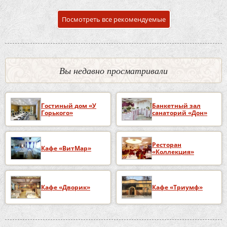
Посмотреть все рекомендуемые
Вы недавно просматривали
Гостиный дом «У
Банкетный зал
Горького»
санаторий «Дон»
Ресторан
Кафе «ВитМар»
«Коллекция»
Кафе «Дворик»
Кафе «Триумф»