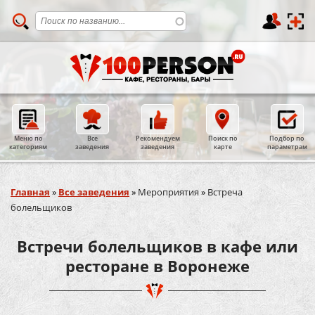
Меню по
Все
Рекомендуем
Поиск по
Подбор по
категориям
заведения
заведения
карте
параметрам
Вы здесь
Главная
»
Все заведения
»
Мероприятия
»
Встреча
болельщиков
Встречи болельщиков в кафе или
ресторане в Воронеже