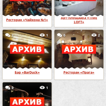
Арт-площадка «TIME
Ресторан «Чайхона №1»
LOFT»
2
1
0
2
Бар «BarDuck»
Ресторан «Прага»
0
1