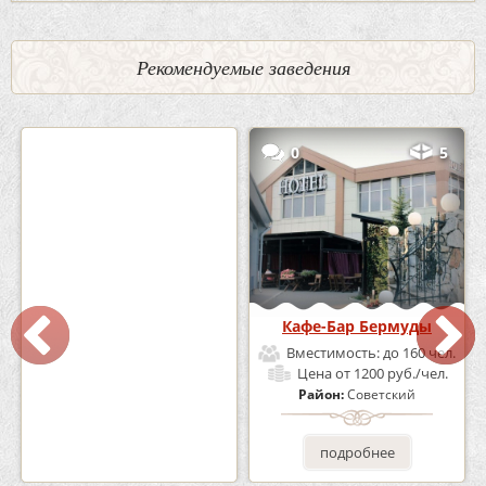
Рекомендуемые заведения
2
3
0
5
Кафе «Шишка»
Кафе-Бар Бермуды
Вместимость:
до 100 чел.
Вместимость:
до 160 чел.
Цена
от 1700 руб./чел.
Цена
от 1200 руб./чел.
Район:
Советский
Район:
Советский
подробнее
подробнее