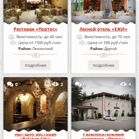
Ресторан «Портос»
Лесной отель «ЕЖИ»
Вместимость:
до 40 чел.
Вместимость:
до 70 чел.
Цена
от 1500 руб./чел.
Цена
от 500 руб./чел.
Район:
Ленинский
Район:
Другой
подробнее
подробнее
0
2
0
4
Арт-шоу ресторан
Развлекательный
«Balagan City»
комплекс «Принц»