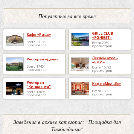
Популярные за все время
GRILL CLUB
Кафе «Рица»
«FOrREST»
Всего 21133
Всего 20301
просмотров
просмотров
Лесной отель
Ресторан «Дача»
«ЕЖИ»
Всего 17454
Всего 16892
просмотров
просмотров
Ресторан
Кафе «Мельба»
"Кинолента"
Всего 13651
Всего 13695
просмотров
просмотров
Заведения в архиве категория: "Площадка для
Тимбилдинга"