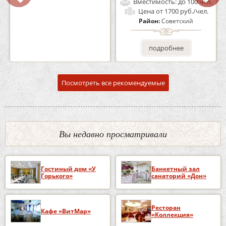
Вместимость:
до 160 чел.
Вместимость:
до 100 чел.
Цена
от 1200 руб./чел.
Цена
от 1700 руб./чел.
Район:
Советский
Район:
Советский
подробнее
подробнее
Посмотреть все рекомендуемые
Вы недавно просматривали
Гостиный дом «У
Банкетный зал
Горького»
санаторий «Дон»
Ресторан
Кафе «ВитМар»
«Коллекция»