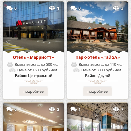
0
1
0
3
Отель «Марриотт»
Парк-отель «ТайGA»
Вместимость:
до 500 чел.
Вместимость:
до 110 чел.
Цена
от 1500 руб./чел.
Цена
от 3000 руб./чел.
Район:
Центральный
Район:
Другой
подробнее
подробнее
0
2
1
7