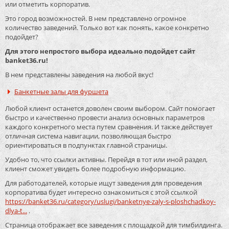
или отметить корпоратив.
Это город возможностей. В нем представлено огромное
количество заведений. Только вот как понять, какое конкретно
подойдет?
Для этого непростого выбора идеально подойдет сайт
banket36.ru!
В нем представлены заведения на любой вкус!
Банкетные залы для фуршета
Любой клиент останется доволен своим выбором. Сайт помогает
быстро и качественно провести анализ основных параметров
каждого конкретного места путем сравнения. И также действует
отличная система навигации, позволяющая быстро
ориентироваться в подпунктах главной страницы.
Удобно то, что ссылки активны. Перейдя в тот или иной раздел,
клиент сможет увидеть более подробную информацию.
Для работодателей, которые ищут заведения для проведения
корпоратива будет интересно ознакомиться с этой ссылкой
https://banket36.ru/category/uslugi/banketnye-zaly-s-ploshchadkoy-
dlya-t...
.
Страница отображает все заведения с площадкой для тимбилдинга.