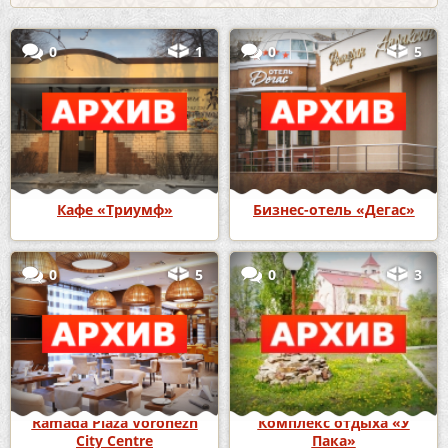
0
1
0
5
Кафе «Триумф»
Бизнес-отель «Дегас»
0
5
0
3
Ramada Plaza Voronezh
Комплекс отдыха «У
City Centre
Пака»