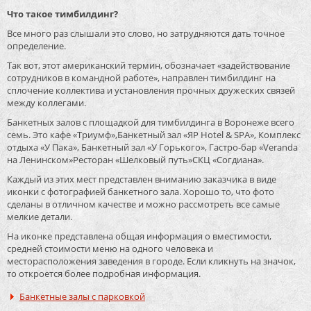
Что такое тимбилдинг?
Все много раз слышали это слово, но затрудняются дать точное
определение.
Так вот, этот американский термин, обозначает «задействование
сотрудников в командной работе», направлен тимбилдинг на
сплочение коллектива и установления прочных дружеских связей
между коллегами.
Банкетных залов с площадкой для тимбилдинга в Воронеже всего
семь. Это кафе «Триумф»,Банкетный зал «ЯР Hotel & SPA», Комплекс
отдыха «У Пака», Банкетный зал «У Горького», Гастро-бар «Veranda
на Ленинском»Ресторан «Шелковый путь»СКЦ «Согдиана».
Каждый из этих мест представлен вниманию заказчика в виде
иконки с фотографией банкетного зала. Хорошо то, что фото
сделаны в отличном качестве и можно рассмотреть все самые
мелкие детали.
На иконке представлена общая информация о вместимости,
средней стоимости меню на одного человека и
месторасположения заведения в городе. Если кликнуть на значок,
то откроется более подробная информация.
Банкетные залы с парковкой