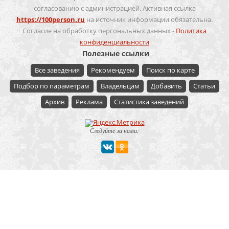
согласованию с администрацией. Активная ссылка
https://100person.ru
на источник информации обязательна.
Согласие на обработку персональных данных -
Политика
конфиденциальности
Полезные ссылки
Все заведения
Рекомендуем
Поиск по карте
Подбор по параметрам
Владельцам
Добавить
Статьи
Архив
Реклама
Статистика заведений
Следуйте за нами:
Мероприятие
Свадьбы
Корпоратив
Детский праздник
День рождения
Юбилей
Выпускной