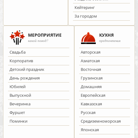
Кейтеринг
За городом
МЕРОПРИЯТИЕ
КУХНЯ
какой повод?
предпочтения
Cвадьба
Авторская
Корпоратив
Азиатская
Детский праздник
Восточная
День рождения
Грузинская
Юбилей
Домашняя
Выпускной
Европейская
Вечеринка
Кавказская
Фуршет
Русская
Поминки
Средиземноморская
Японская