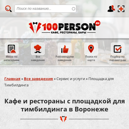
Меню по
Все
Рекомендуем
Поиск по
Подбор по
категориям
заведения
заведения
карте
параметрам
Вы здесь
Главная
»
Все заведения
»
Сервис и услуги
»
Площадка для
Тимбилдинга
Кафе и рестораны с площадкой для
тимбилдинга в Воронеже