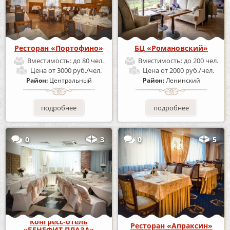
Ресторан «Портофино»
БЦ «Романовский»
Вместимость:
до 80 чел.
Вместимость:
до 200 чел.
Цена
от 3000 руб./чел.
Цена
от 2000 руб./чел.
Район:
Центральный
Район:
Ленинский
подробнее
подробнее
0
3
0
5
Конгресс-отель
Ресторан «Апраксин»
«БЕНЕФИТ ПЛАЗА»