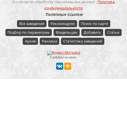
Согласие на обработку персональных данных -
Политика
конфиденциальности
Полезные ссылки
Все заведения
Рекомендуем
Поиск по карте
Подбор по параметрам
Владельцам
Добавить
Статьи
Архив
Реклама
Статистика заведений
Следуйте за нами:
Мероприятие
Свадьбы
Корпоратив
Детский праздник
День рождения
Юбилей
Выпускной
Вечеринка
Встреча болельщиков
Деловая встреча