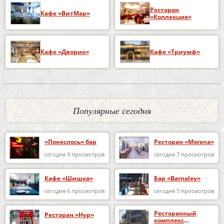
Ресторан
Кафе «ВитМар»
«Коллекция»
Кафе «Дворик»
Кафе «Триумф»
Популярные сегодня
«Понеслось» бар
Ресторан «Morena»
сегодня 9 просмотров
сегодня 7 просмотров
Кафе «Шишка»
Бар «Barnaley»
сегодня 6 просмотров
сегодня 5 просмотров
Ресторанный
Ресторан «Нур»
комплекс