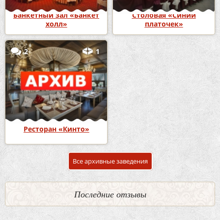
Банкетный зал «Банкет
Столовая «Синий
холл»
платочек»
2
1
Ресторан «Кинто»
Все архивные заведения
Последние отзывы