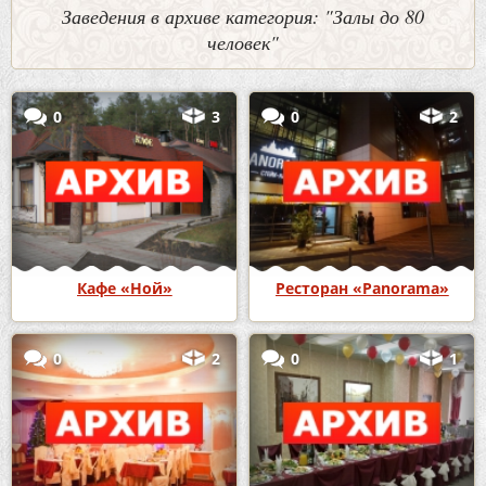
Заведения в архиве категория: "Залы до 80
человек"
0
3
0
2
Кафе «Ной»
Ресторан «Panorama»
0
2
0
1