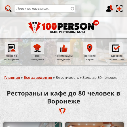
Меню по
Все
Рекомендуем
Поиск по
Подбор по
категориям
заведения
заведения
карте
параметрам
Вы здесь
Главная
»
Все заведения
»
Вместимость
»
Залы до 80 человек
Рестораны и кафе до 80 человек в
Воронеже