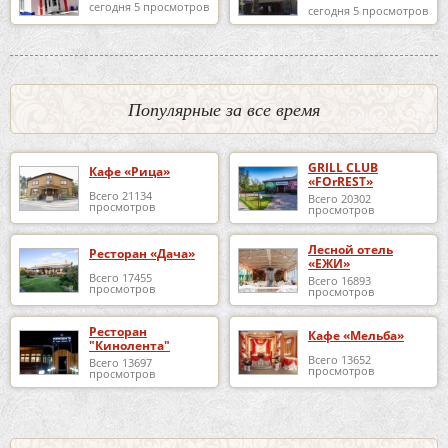
«DESPERADO»
сегодня 5 просмотров
сегодня 5 просмотров
Популярные за все время
GRILL CLUB
Кафе «Рица»
«FOrREST»
Всего 21134
Всего 20302
просмотров
просмотров
Лесной отель
Ресторан «Дача»
«ЕЖИ»
Всего 17455
Всего 16893
просмотров
просмотров
Ресторан
Кафе «Мельба»
"Кинолента"
Всего 13652
Всего 13697
просмотров
просмотров