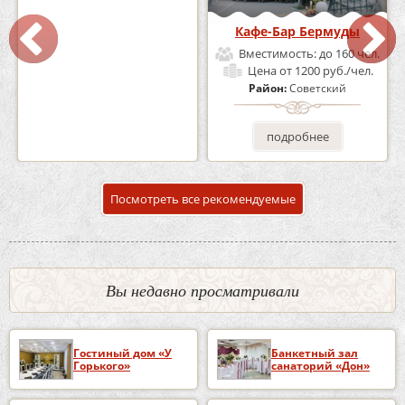
Кафе «Шишка»
Кафе-Бар Бермуды
Вместимость:
до 100 чел.
Вместимость:
до 160 чел.
Цена
от 1700 руб./чел.
Цена
от 1200 руб./чел.
Район:
Советский
Район:
Советский
подробнее
подробнее
Посмотреть все рекомендуемые
Вы недавно просматривали
Гостиный дом «У
Банкетный зал
Горького»
санаторий «Дон»