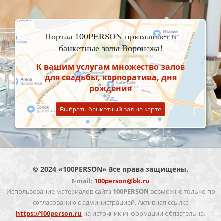
Портал 100PERSON приглашает в
банкетные залы Воронежа!
К вашим услугам множество залов
для свадьбы, корпоратива, дня
рождения
Выбрать банкетный зал на карте
© 2024 «100PERSON» Все права защищены.
E-mail:
100person@bk.ru
Использование материалов сайта
100PERSON
возможно только по
согласованию с администрацией. Активная ссылка
https://100person.ru
на источник информации обязательна.