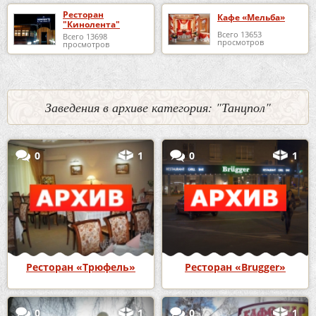
Ресторан
Кафе «Мельба»
"Кинолента"
Всего 13653
Всего 13698
просмотров
просмотров
Заведения в архиве категория: "Танцпол"
0
1
0
1
Ресторан «Трюфель»
Ресторан «Brugger»
0
1
0
1