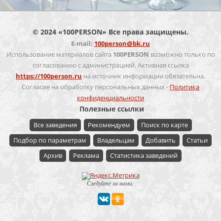
© 2024 «100PERSON» Все права защищены.
E-mail:
100person@bk.ru
Использование материалов сайта
100PERSON
возможно только по
согласованию с администрацией. Активная ссылка
https://100person.ru
на источник информации обязательна.
Согласие на обработку персональных данных -
Политика
конфиденциальности
Полезные ссылки
Все заведения
Рекомендуем
Поиск по карте
Подбор по параметрам
Владельцам
Добавить
Статьи
Архив
Реклама
Статистика заведений
Следуйте за нами: