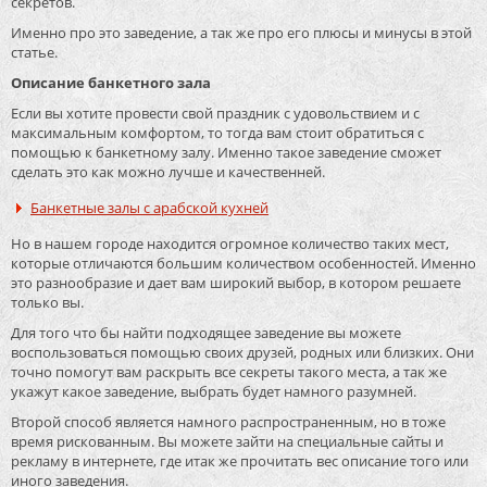
секретов.
Именно про это заведение, а так же про его плюсы и минусы в этой
статье.
Описание банкетного зала
Если вы хотите провести свой праздник с удовольствием и с
максимальным комфортом, то тогда вам стоит обратиться с
помощью к банкетному залу. Именно такое заведение сможет
сделать это как можно лучше и качественней.
Банкетные залы с арабской кухней
Но в нашем городе находится огромное количество таких мест,
которые отличаются большим количеством особенностей. Именно
это разнообразие и дает вам широкий выбор, в котором решаете
только вы.
Для того что бы найти подходящее заведение вы можете
воспользоваться помощью своих друзей, родных или близких. Они
точно помогут вам раскрыть все секреты такого места, а так же
укажут какое заведение, выбрать будет намного разумней.
Второй способ является намного распространенным, но в тоже
время рискованным. Вы можете зайти на специальные сайты и
рекламу в интернете, где итак же прочитать вес описание того или
иного заведения.