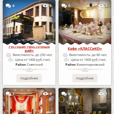
0
5
0
2
Ресторан «Восточный
Кафе «КЛАССиКО»
рай»
Вместимость:
до 250 чел.
Вместимость:
до 80 чел.
Цена
от 1400 руб./чел.
Цена
от 1000 руб./чел.
Район:
Советский
Район:
Коминтерновский
подробнее
подробнее
1
3
0
1