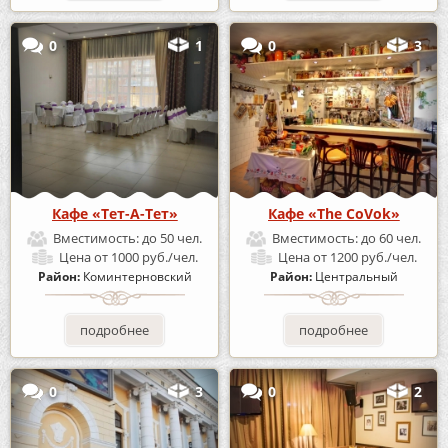
0
1
0
3
Кафе «Тет-А-Тет»
Кафе «The CoVok»
Вместимость:
до 50 чел.
Вместимость:
до 60 чел.
Цена
от 1000 руб./чел.
Цена
от 1200 руб./чел.
Район:
Коминтерновский
Район:
Центральный
подробнее
подробнее
0
3
0
2