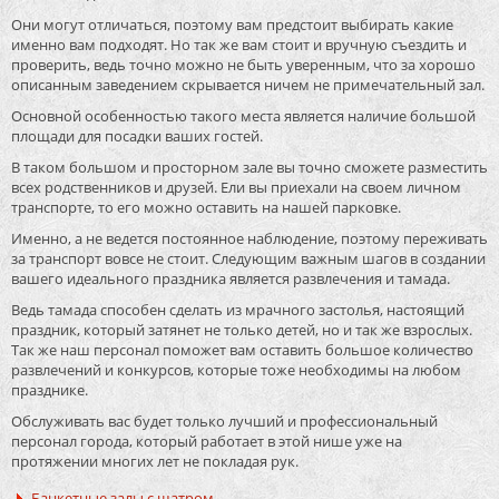
Они могут отличаться, поэтому вам предстоит выбирать какие
именно вам подходят. Но так же вам стоит и вручную съездить и
проверить, ведь точно можно не быть уверенным, что за хорошо
описанным заведением скрывается ничем не примечательный зал.
Основной особенностью такого места является наличие большой
площади для посадки ваших гостей.
В таком большом и просторном зале вы точно сможете разместить
всех родственников и друзей. Ели вы приехали на своем личном
транспорте, то его можно оставить на нашей парковке.
Именно, а не ведется постоянное наблюдение, поэтому переживать
за транспорт вовсе не стоит. Следующим важным шагов в создании
вашего идеального праздника является развлечения и тамада.
Ведь тамада способен сделать из мрачного застолья, настоящий
праздник, который затянет не только детей, но и так же взрослых.
Так же наш персонал поможет вам оставить большое количество
развлечений и конкурсов, которые тоже необходимы на любом
празднике.
Обслуживать вас будет только лучший и профессиональный
персонал города, который работает в этой нише уже на
протяжении многих лет не покладая рук.
Банкетные залы с шатром