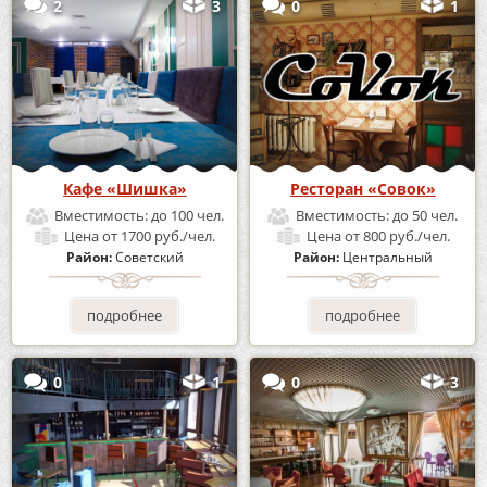
2
3
0
1
Кафе «Шишка»
Ресторан «Совок»
Вместимость:
до 100 чел.
Вместимость:
до 50 чел.
Цена
от 1700 руб./чел.
Цена
от 800 руб./чел.
Район:
Советский
Район:
Центральный
подробнее
подробнее
0
1
0
3