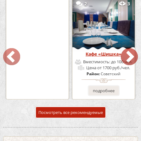
0
5
2
3
Кафе-Бар Бермуды
Кафе «Шишка»
Вместимость:
до 160 чел.
Вместимость:
до 100 чел.
Цена
от 1200 руб./чел.
Цена
от 1700 руб./чел.
Район:
Советский
Район:
Советский
подробнее
подробнее
Посмотреть все рекомендуемые