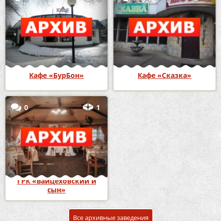
Кафе «БурБон»
Кафе «Сказка»
0
1
ГРК «Вайцеховский и
сын»
Все архивные заведения