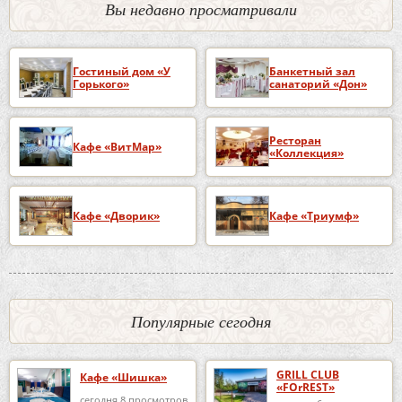
Вы недавно просматривали
Гостиный дом «У
Банкетный зал
Горького»
санаторий «Дон»
Ресторан
Кафе «ВитМар»
«Коллекция»
Кафе «Дворик»
Кафе «Триумф»
Популярные сегодня
GRILL CLUB
Кафе «Шишка»
«FOrREST»
сегодня 8 просмотров