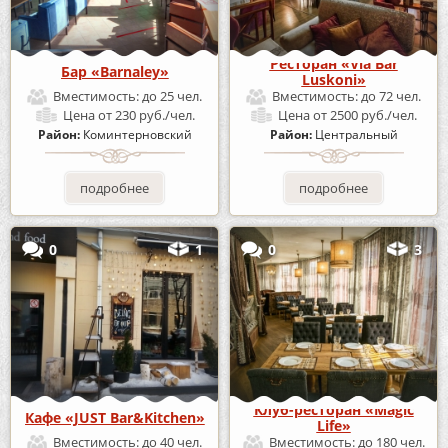
Ресторан «Via Bar
Бар «Barnaley»
Luskoni»
Вместимость:
до 25 чел.
Вместимость:
до 72 чел.
Цена
от 230 руб./чел.
Цена
от 2500 руб./чел.
Район:
Коминтерновский
Район:
Центральный
подробнее
подробнее
0
1
0
3
Клуб-ресторан «Magic
Кафе «JUST Bar&Kitchen»
Life»
Вместимость:
до 40 чел.
Вместимость:
до 180 чел.