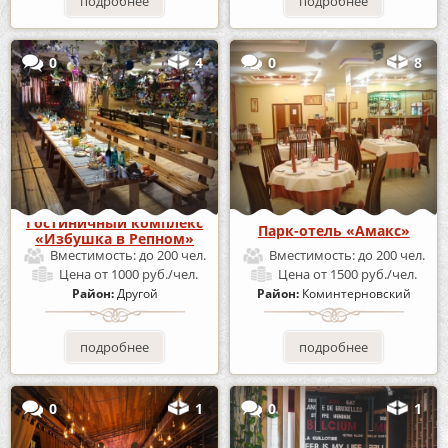
подробнее
подробнее
0
4
0
8
Гостиничный комплекс
Парк-отель «Амакс»
«Избушка в Репном»
Вместимость:
до 200 чел.
Вместимость:
до 200 чел.
Цена
от 1000 руб./чел.
Цена
от 1500 руб./чел.
Район:
Другой
Район:
Коминтерновский
подробнее
подробнее
0
1
0
1