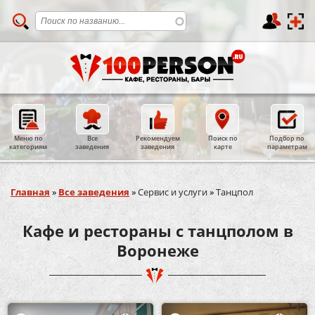
Меню по
Все
Рекомендуем
Поиск по
Подбор по
категориям
заведения
заведения
карте
параметрам
Вы здесь
Главная
»
Все заведения
»
Сервис и услуги
»
Танцпол
Кафе и рестораны с танцполом в
Воронеже