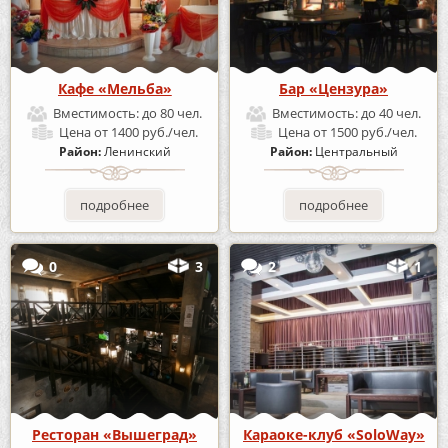
Кафе «Мельба»
Бар «Цензура»
Вместимость:
до 80 чел.
Вместимость:
до 40 чел.
Цена
от 1400 руб./чел.
Цена
от 1500 руб./чел.
Район:
Ленинский
Район:
Центральный
подробнее
подробнее
0
3
2
1
Ресторан «Вышеград»
Караоке-клуб «SoloWay»