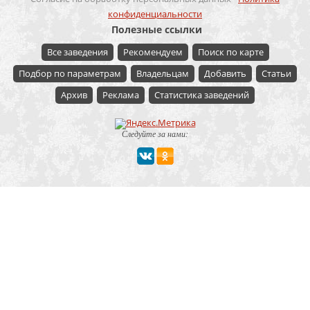
конфиденциальности
Полезные ссылки
Все заведения
Рекомендуем
Поиск по карте
Подбор по параметрам
Владельцам
Добавить
Статьи
Архив
Реклама
Статистика заведений
Следуйте за нами:
Мероприятие
Свадьбы
Корпоратив
Детский праздник
День рождения
Юбилей
Выпускной
Вечеринка
Встреча болельщиков
Деловая встреча
Кейтеринг