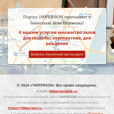
Портал 100PERSON приглашает в
банкетные залы Воронежа!
К вашим услугам множество залов
для свадьбы, корпоратива, дня
рождения
Выбрать банкетный зал на карте
© 2024 «100PERSON» Все права защищены.
E-mail:
100person@bk.ru
Использование материалов сайта
100PERSON
возможно только по
согласованию с администрацией. Активная ссылка
https://100person.ru
на источник информации обязательна.
Согласие на обработку персональных данных -
Политика