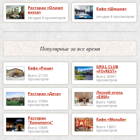
Ресторан «Олимп
Кафе «Шишка»
вкуса»
сегодня 4 просмотров
сегодня 4 просмотров
Популярные за все время
GRILL CLUB
Кафе «Рица»
«FOrREST»
Всего 21133
Всего 20301
просмотров
просмотров
Лесной отель
Ресторан «Дача»
«ЕЖИ»
Всего 17454
Всего 16892
просмотров
просмотров
Ресторан
Кафе «Мельба»
"Кинолента"
Всего 13651
Всего 13695
просмотров
просмотров