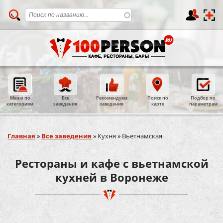
Меню по
Все
Рекомендуем
Поиск по
Подбор по
категориям
заведения
заведения
карте
параметрам
Вы здесь
Главная
»
Все заведения
»
Кухня
»
Вьетнамская
Рестораны и кафе с вьетнамской
кухней в Воронеже