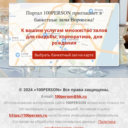
Портал 100PERSON приглашает в
банкетные залы Воронежа!
К вашим услугам множество залов
для свадьбы, корпоратива, дня
рождения
Выбрать банкетный зал на карте
© 2024 «100PERSON» Все права защищены.
E-mail:
100person@bk.ru
Использование материалов сайта
100PERSON
возможно только по
согласованию с администрацией. Активная ссылка
https://100person.ru
на источник информации обязательна.
Согласие на обработку персональных данных -
Политика
конфиденциальности