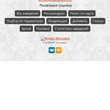
Полезные ссылки
Все заведения
Рекомендуем
Поиск по карте
Подбор по параметрам
Владельцам
Добавить
Статьи
Архив
Реклама
Статистика заведений
Следуйте за нами:
Мероприятие
Свадьбы
Корпоратив
Детский праздник
День рождения
Юбилей
Выпускной
Вечеринка
Встреча болельщиков
Деловая встреча
Кейтеринг
Team-building