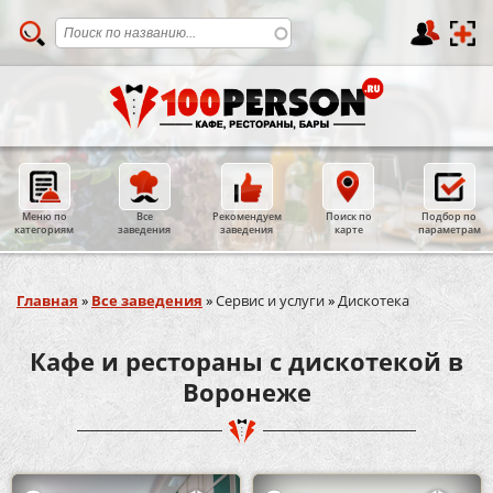
Меню по
Все
Рекомендуем
Поиск по
Подбор по
категориям
заведения
заведения
карте
параметрам
Вы здесь
Главная
»
Все заведения
»
Сервис и услуги
»
Дискотека
Кафе и рестораны с дискотекой в
Воронеже