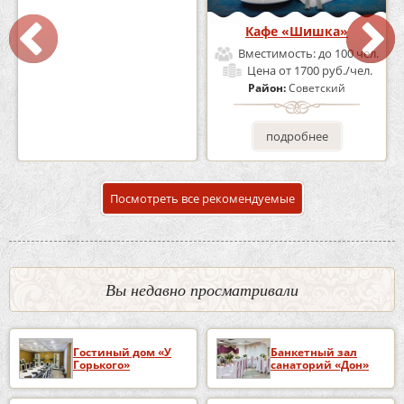
Кафе-Бар Бермуды
Кафе «Шишка»
Вместимость:
до 160 чел.
Вместимость:
до 100 чел.
Цена
от 1200 руб./чел.
Цена
от 1700 руб./чел.
Район:
Советский
Район:
Советский
подробнее
подробнее
Посмотреть все рекомендуемые
Вы недавно просматривали
Гостиный дом «У
Банкетный зал
Горького»
санаторий «Дон»