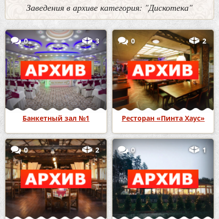
Заведения в архиве категория: "Дискотека"
0
3
0
2
Банкетный зал №1
Ресторан «Пинта Хаус»
0
2
0
1