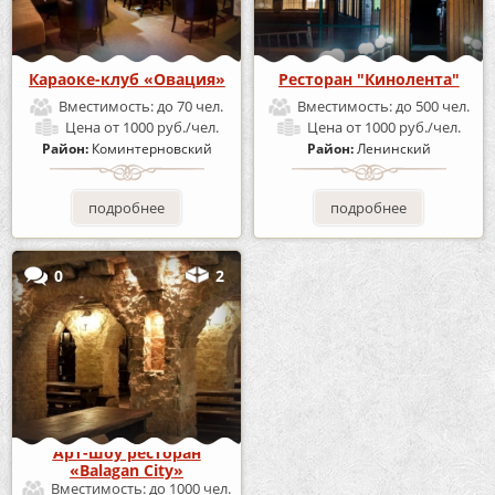
Караоке-клуб «Овация»
Ресторан "Кинолента"
Вместимость:
до 70 чел.
Вместимость:
до 500 чел.
Цена
от 1000 руб./чел.
Цена
от 1000 руб./чел.
Район:
Коминтерновский
Район:
Ленинский
подробнее
подробнее
0
2
Арт-шоу ресторан
«Balagan City»
Вместимость:
до 1000 чел.