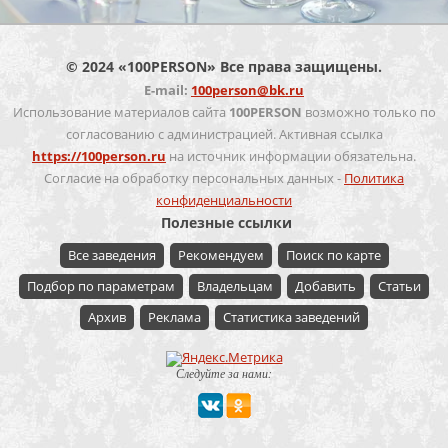
© 2024 «100PERSON» Все права защищены.
E-mail:
100person@bk.ru
Использование материалов сайта
100PERSON
возможно только по
согласованию с администрацией. Активная ссылка
https://100person.ru
на источник информации обязательна.
Согласие на обработку персональных данных -
Политика
конфиденциальности
Полезные ссылки
Все заведения
Рекомендуем
Поиск по карте
Подбор по параметрам
Владельцам
Добавить
Статьи
Архив
Реклама
Статистика заведений
Следуйте за нами: