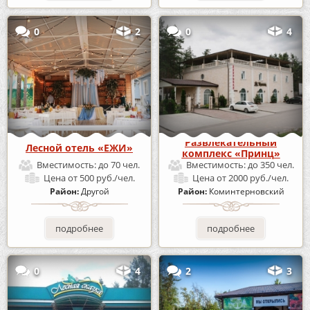
0
2
0
4
Развлекательный
Лесной отель «ЕЖИ»
комплекс «Принц»
Вместимость:
до 70 чел.
Вместимость:
до 350 чел.
Цена
от 500 руб./чел.
Цена
от 2000 руб./чел.
Район:
Другой
Район:
Коминтерновский
подробнее
подробнее
0
4
2
3