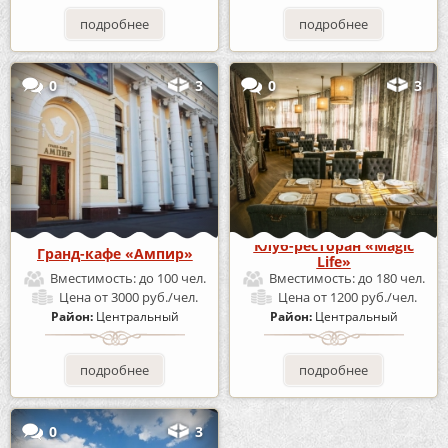
подробнее
подробнее
0
3
0
3
Клуб-ресторан «Magic
Гранд-кафе «Ампир»
Life»
Вместимость:
до 100 чел.
Вместимость:
до 180 чел.
Цена
от 3000 руб./чел.
Цена
от 1200 руб./чел.
Район:
Центральный
Район:
Центральный
подробнее
подробнее
0
3