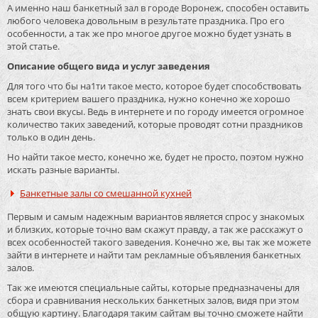
А именно наш банкетный зал в городе Воронеж, способен оставить
любого человека довольным в результате праздника. Про его
особенности, а так же про многое другое можно будет узнать в
этой статье.
Описание общего вида и услуг заведения
Для того что бы на1ти такое место, которое будет способствовать
всем критерием вашего праздника, нужно конечно же хорошо
знать свои вкусы. Ведь в интернете и по городу имеется огромное
количество таких заведений, которые проводят сотни праздников
только в один день.
Но найти такое место, конечно же, будет не просто, поэтом нужно
искать разные варианты.
Банкетные залы со смешанной кухней
Первым и самым надежным вариантов является спрос у знакомых
и близких, которые точно вам скажут правду, а так же расскажут о
всех особенностей такого заведения. Конечно же, вы так же можете
зайти в интернете и найти там рекламные объявления банкетных
залов.
Так же имеются специальные сайты, которые предназначены для
сбора и сравнивания нескольких банкетных залов, видя при этом
общую картину. Благодаря таким сайтам вы точно сможете найти