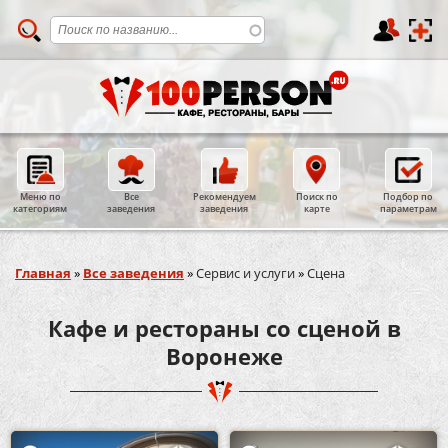
Меню по
Все
Рекомендуем
Поиск по
Подбор по
категориям
заведения
заведения
карте
параметрам
Вы здесь
Главная
»
Все заведения
»
Сервис и услуги
»
Сцена
Кафе и рестораны со сценой в
Воронеже