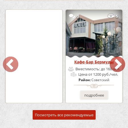
2
3
0
5
Кафе «Шишка»
Кафе-Бар Бермуды
Вместимость:
до 100 чел.
Вместимость:
до 160 чел.
Цена
от 1700 руб./чел.
Цена
от 1200 руб./чел.
Район:
Советский
Район:
Советский
подробнее
подробнее
Посмотреть все рекомендуемые