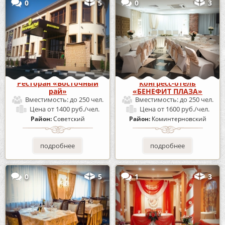
0
5
0
3
Ресторан «Восточный
Конгресс-отель
рай»
«БЕНЕФИТ ПЛАЗА»
Вместимость:
до 250 чел.
Вместимость:
до 250 чел.
Цена
от 1400 руб./чел.
Цена
от 1600 руб./чел.
Район:
Советский
Район:
Коминтерновский
подробнее
подробнее
0
5
1
3