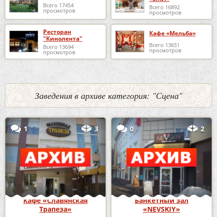
Всего 17454
Всего 16892
просмотров
просмотров
Ресторан
Кафе «Мельба»
"Кинолента"
Всего 13651
Всего 13694
просмотров
просмотров
Заведения в архиве категория: "Сцена"
1
3
0
2
Кафе «Славянская
Банкетный зал
Трапеза»
«NEVSKIY»