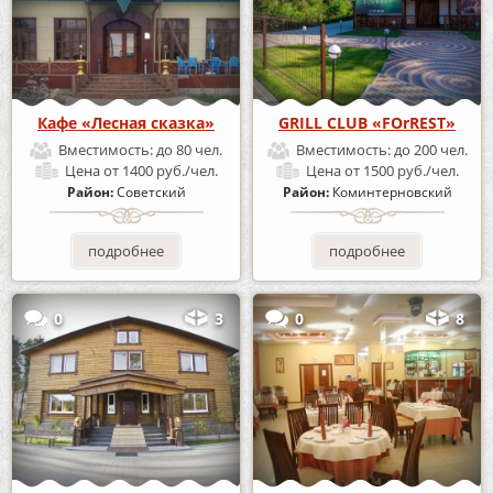
Кафе «Лесная сказка»
GRILL CLUB «FOrREST»
Вместимость:
до 80 чел.
Вместимость:
до 200 чел.
Цена
от 1400 руб./чел.
Цена
от 1500 руб./чел.
Район:
Советский
Район:
Коминтерновский
подробнее
подробнее
0
3
0
8