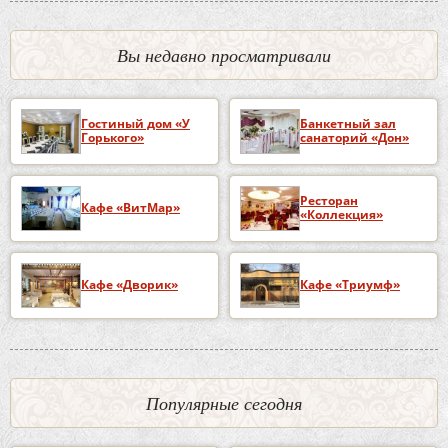
Вы недавно просматривали
Гостиный дом «У
Банкетный зал
Горького»
санаторий «Дон»
Ресторан
Кафе «ВитМар»
«Коллекция»
Кафе «Дворик»
Кафе «Триумф»
Популярные сегодня