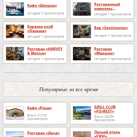
Ресторанный
Кафе «Шишка»
комплекс
«DESPERADO»
сегодня 2 просмотров
сегодня 1 просмотров
Караоке-клуб
Бар «Sentimento»
«Овация»
сегодня 1 просмотров
сегодня 1 просмотров
Ресторан «HARVEY
Ресторан
& Monica»
«Маршак»
сегодня 1 просмотров
сегодня 1 просмотров
Популярные за все время
GRILL CLUB
Кафе «Рица»
«FOrREST»
Всего 21133
Всего 20299
просмотров
просмотров
Лесной отель
Ресторан «Дача»
«ЕЖИ»