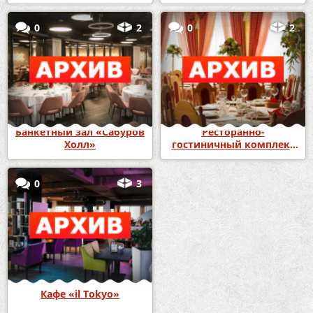
0
2
0
2
Банкетный зал «Сабуров
Ресторанно-
Холл»
гостиничный комплекс
«Версаль»
0
3
Кафе «il Tokyo»