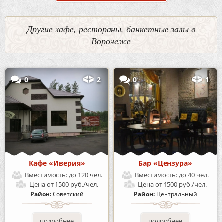
Другие кафе, рестораны, банкетные залы в
Воронеже
0
2
0
1
Кафе «Иверия»
Бар «Цензура»
Вместимость:
до 120 чел.
Вместимость:
до 40 чел.
Цена
от 1500 руб./чел.
Цена
от 1500 руб./чел.
Район:
Советский
Район:
Центральный
подробнее
подробнее