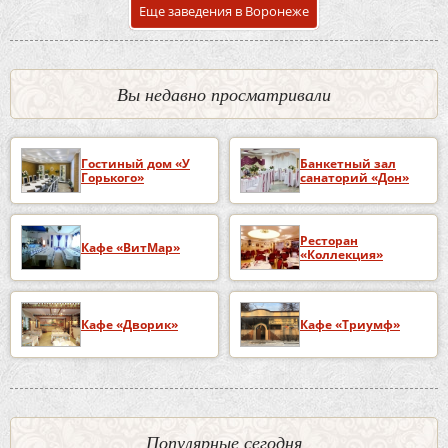
Еще заведения в Воронеже
Вы недавно просматривали
Гостиный дом «У
Банкетный зал
Горького»
санаторий «Дон»
Ресторан
Кафе «ВитМар»
«Коллекция»
Кафе «Дворик»
Кафе «Триумф»
Популярные сегодня