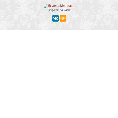
Следуйте за нами:
Мероприятие
Свадьбы
Корпоратив
Детский праздник
День рождения
Юбилей
Выпускной
Вечеринка
Встреча болельщиков
Деловая встреча
Кейтеринг
Team-building
Конференция, тренинг
Премии, церемонии
Фуршет
Поминки
Тип заведения
Банкетный зал
Ресторан
Кафе