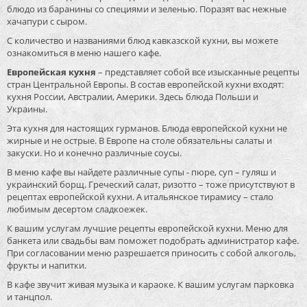
блюдо из баранины со специями и зеленью. Поразят вас нежные
хачапури с сыром.
С количество и названиями блюд кавказской кухни, вы можете
ознакомиться в меню нашего кафе.
Европейская кухня
– представляет собой все изысканные рецепты
стран Центральной Европы. В состав европейской кухни входят:
кухня России, Австралии, Америки. Здесь блюда Польши и
Украины.
Эта кухня для настоящих гурманов. Блюда европейской кухни не
жирные и не острые. В Европе на столе обязательны салаты и
закуски. Но и конечно различные соусы.
В меню кафе вы найдете различные супы - пюре, суп – гуляш и
украинский борщ. Греческий салат, ризотто – тоже присутствуют в
рецептах европейской кухни. А итальянское тирамису – стало
любимым десертом сладкоежек.
К вашим услугам лучшие рецепты европейской кухни. Меню для
банкета или свадьбы вам поможет подобрать администратор кафе.
При согласовании меню разрешается приносить с собой алкоголь,
фрукты и напитки.
В кафе звучит живая музыка и караоке. К вашим услугам парковка
и танцпол.