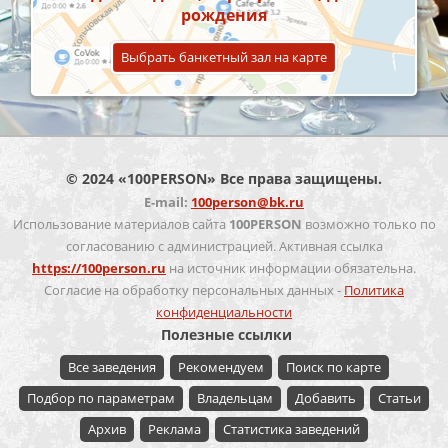
рождения
Выбрать банкетный зал на карте
© 2024 «100PERSON» Все права защищены.
E-mail:
100person@bk.ru
Использование материалов сайта
100PERSON
возможно только по
согласованию с администрацией. Активная ссылка
https://100person.ru
на источник информации обязательна.
Согласие на обработку персональных данных -
Политика
конфиденциальности
Полезные ссылки
Все заведения
Рекомендуем
Поиск по карте
Подбор по параметрам
Владельцам
Добавить
Статьи
Архив
Реклама
Статистика заведений