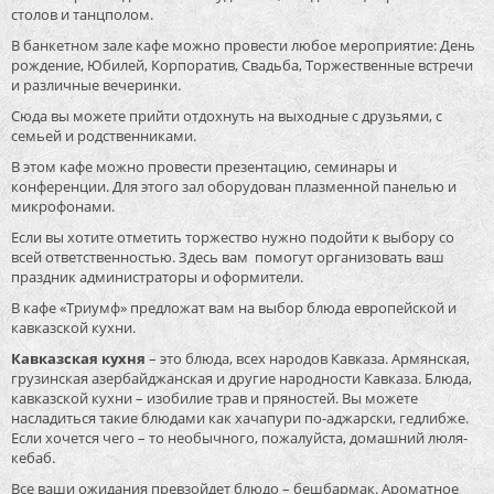
столов и танцполом.
В банкетном зале кафе можно провести любое мероприятие: День
рождение, Юбилей, Корпоратив, Свадьба, Торжественные встречи
и различные вечеринки.
Сюда вы можете прийти отдохнуть на выходные с друзьями, с
семьей и родственниками.
В этом кафе можно провести презентацию, семинары и
конференции. Для этого зал оборудован плазменной панелью и
микрофонами.
Если вы хотите отметить торжество нужно подойти к выбору со
всей ответственностью. Здесь вам помогут организовать ваш
праздник администраторы и оформители.
В кафе «Триумф» предложат вам на выбор блюда европейской и
кавказской кухни.
Кавказская кухня
– это блюда, всех народов Кавказа. Армянская,
грузинская азербайджанская и другие народности Кавказа. Блюда,
кавказской кухни – изобилие трав и пряностей. Вы можете
насладиться такие блюдами как хачапури по-аджарски, гедлибже.
Если хочется чего – то необычного, пожалуйста, домашний люля-
кебаб.
Все ваши ожидания превзойдет блюдо – бешбармак. Ароматное