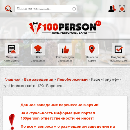
Меню по
Все
Рекомендуем
Поиск по
Подбор по
категориям
заведения
заведения
карте
параметрам
Вы здесь
Главная
»
Все заведения
»
Левобережный
»
Кафе «Триумф»
»
ул Циолковского, 129в Воронеж
Данное заведение перенесено в архив!
За актуальность информации портал
100person
ответственности не несёт!
По всем вопросам о размещении заведения на