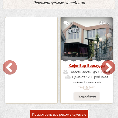
Рекомендуемые заведения
2
3
0
5
Кафе «Шишка»
Кафе-Бар Бермуды
Вместимость:
до 100 чел.
Вместимость:
до 160 чел.
Цена
от 1700 руб./чел.
Цена
от 1200 руб./чел.
Район:
Советский
Район:
Советский
подробнее
подробнее
Посмотреть все рекомендуемые