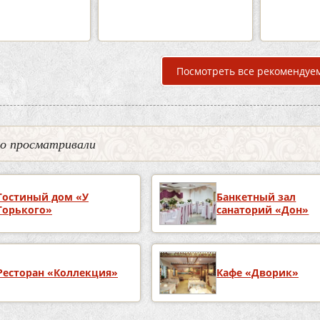
подробнее
п
Посмотреть все рекомендуе
но просматривали
Гостиный дом «У
Банкетный зал
Горького»
санаторий «Дон»
Ресторан «Коллекция»
Кафе «Дворик»