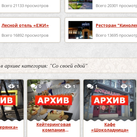
Всего 21133 просмотров
Всего 20301 просмот
Лесной отель «ЕЖИ»
Ресторан "Киноле
Всего 16892 просмотров
Всего 13695 просмот
 в архиве категория: "Со своей едой"
1
0
1
1
1
Кейтеринговая
Кафе
ерянка»
компания
«Шоколадница»
«Тимофеев»