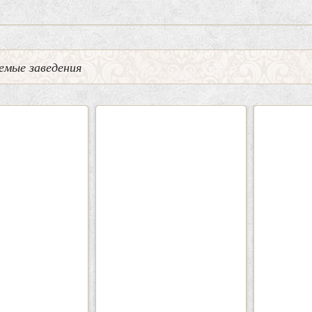
емые заведения
0
5
2
Кафе-Бар Бермуды
Каф
Вместимость:
до 160 чел.
Вмести
Цена
от 1200 руб./чел.
Цена
Район:
Советский
Рай