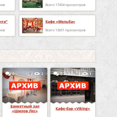
ров
Всего 17454 просмотров
нта"
Кафе «Мельба»
ров
Всего 13651 просмотров
0
2
0
1
Банкетный зал
Кафе-бар «Viking»
«Шилов Лес»