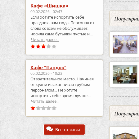
Кафе «Шишка»
09.02.2026 - 02:47
Если хотите испортить себе
Популярны
праздник, вам сюда. Персонал от
слова совсем не обслуживает,
носила сама бутылки пустые и
приносила полные.
Читать далее...
Кафе "Пандок"
05.02.2026 - 10:23
Отвратительное место. Начиная
от кухни и заканчивая грубым
персоналом... Не хотите
испортить себе время-лучше
выберите что-то другое..
Читать далее...
Популярны
Все отзывы