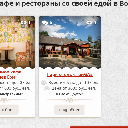
афе и рестораны со своей едой в 
1
0
3
ное кафе
Парк-отель «ТайGA»
дерСон
ость:
до 20 чел.
Вместимость:
до 110 чел.
т 1000 руб./чел.
Цена
от 3000 руб./чел.
Центральный
Район:
Другой
дробнее
подробнее