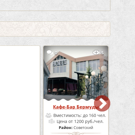
3
0
5
е «Шишка»
Кафе-Бар Бермуды
мость:
до 100 чел.
Вместимость:
до 160 чел.
от 1700 руб./чел.
Цена
от 1200 руб./чел.
он:
Советский
Район:
Советский