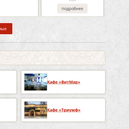
одробнее
подробнее
мые
Кафе «ВитМар»
Кафе «Триумф»