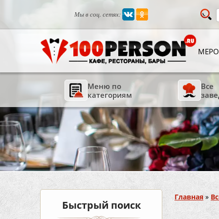
Мы в соц. сетях:
МЕРО
Меню по
Все
категориям
заве
Вы здесь
Главная
»
Вс
Быстрый поиск