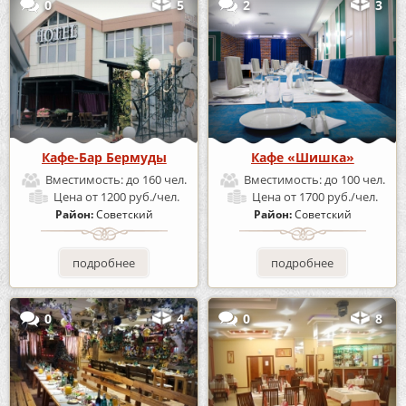
0
5
2
3
Кафе-Бар Бермуды
Кафе «Шишка»
Вместимость:
до 160 чел.
Вместимость:
до 100 чел.
Цена
от 1200 руб./чел.
Цена
от 1700 руб./чел.
Район:
Советский
Район:
Советский
подробнее
подробнее
0
4
0
8