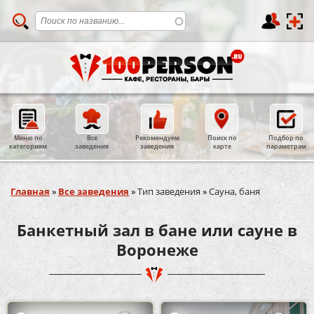
Меню по
Все
Рекомендуем
Поиск по
Подбор по
категориям
заведения
заведения
карте
параметрам
Вы здесь
Главная
»
Все заведения
»
Тип заведения
»
Сауна, баня
Банкетный зал в бане или сауне в
Воронеже