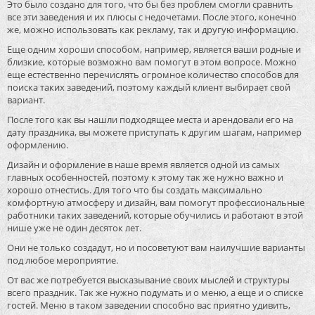
Это было создано для того, что бы без проблем смогли сравнить
все эти заведения и их плюсы с недочетами. После этого, конечно
же, можно использовать как рекламу, так и другую информацию.
Еще одним хороши способом, например, является ваши родные и
близкие, которые возможно вам помогут в этом вопросе. Можно
еще естественно перечислять огромное количество способов для
поиска таких заведений, поэтому каждый клиент выбирает свой
вариант.
После того как вы нашли подходящее места и арендовали его на
дату праздника, вы можете приступать к другим шагам, например
оформлению.
Дизайн и оформление в наше время является одной из самых
главных особенностей, поэтому к этому так же нужно важно и
хорошо отнестись. Для того что бы создать максимально
комфортную атмосферу и дизайн, вам помогут профессиональные
работники таких заведений, которые обучились и работают в этой
нише уже не один десяток лет.
Они не только создадут, но и посоветуют вам наилучшие варианты
под любое мероприятие.
От вас же потребуется высказывание своих мыслей и структуры
всего праздник. Так же нужно подумать и о меню, а еще и о списке
гостей. Меню в таком заведении способно вас приятно удивить,