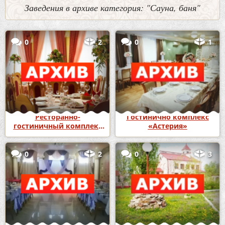
Заведения в архиве категория: "Сауна, баня"
0
2
0
1
Ресторанно-
Гостинично комплекс
гостиничный комплекс
«Астерия»
«Версаль»
0
2
0
3