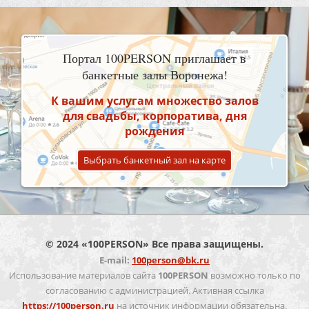
Портал 100PERSON приглашает в
банкетные залы Воронежа!
К вашим услугам множество залов
для свадьбы, корпоратива, дня
рождения
Выбрать банкетный зал на карте
© 2024 «100PERSON» Все права защищены.
E-mail:
100person@bk.ru
Использование материалов сайта
100PERSON
возможно только по
согласованию с администрацией. Активная ссылка
https://100person.ru
на источник информации обязательна.