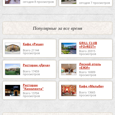
сегодня 8 просмотров
сегодня 7 просмотров
Популярные за все время
GRILL CLUB
Кафе «Рица»
«FOrREST»
Всего 21144
Всего 20315
просмотров
просмотров
Лесной отель
Ресторан «Дача»
«ЕЖИ»
Всего 17459
Всего 16909
просмотров
просмотров
Ресторан
Кафе «Мельба»
"Кинолента"
Всего 13665
Всего 13704
просмотров
просмотров