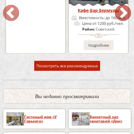
Кафе «Шишка»
Кафе-Бар Бермуды
Вместимость:
до 100 чел.
Вместимость:
до 160 чел.
Цена
от 1700 руб./чел.
Цена
от 1200 руб./чел.
Район:
Советский
Район:
Советский
подробнее
подробнее
Посмотреть все рекомендуемые
Вы недавно просматривали
Гостиный дом «У
Банкетный зал
Горького»
санаторий «Дон»