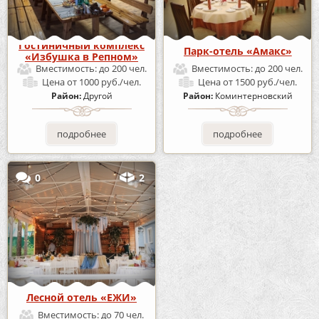
Гостиничный комплекс
Парк-отель «Амакс»
«Избушка в Репном»
Вместимость:
до 200 чел.
Вместимость:
до 200 чел.
Цена
от 1000 руб./чел.
Цена
от 1500 руб./чел.
Район:
Другой
Район:
Коминтерновский
подробнее
подробнее
0
2
Лесной отель «ЕЖИ»
Вместимость:
до 70 чел.