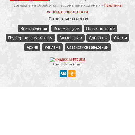
Согласие на обработку персональных данных -
Политика
конфиденциальности
Полезные ссылки
Все заведения
Рекомендуем
Поиск по карте
Подбор по параметрам
Владельцам
Добавить
Статьи
Архив
Реклама
Статистика заведений
Следуйте за нами:
Мероприятие
Свадьбы
Корпоратив
Детский праздник
День рождения
Юбилей
Выпускной
Вечеринка
Встреча болельщиков
Деловая встреча