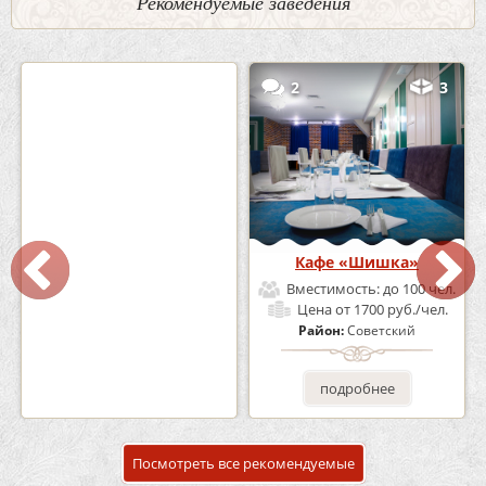
Рекомендуемые заведения
0
5
2
3
Кафе-Бар Бермуды
Кафе «Шишка»
Вместимость:
до 160 чел.
Вместимость:
до 100 чел.
Цена
от 1200 руб./чел.
Цена
от 1700 руб./чел.
Район:
Советский
Район:
Советский
подробнее
подробнее
Посмотреть все рекомендуемые