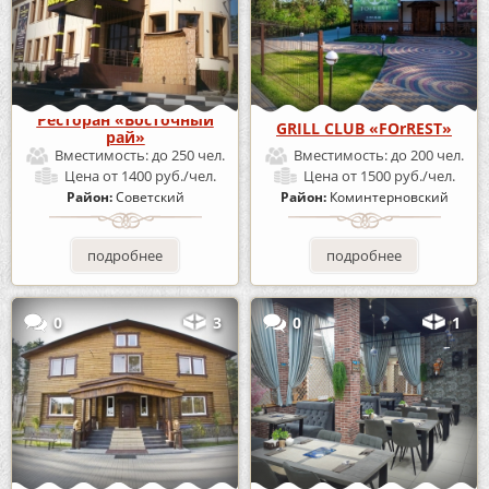
Ресторан «Восточный
GRILL CLUB «FOrREST»
рай»
Вместимость:
до 250 чел.
Вместимость:
до 200 чел.
Цена
от 1400 руб./чел.
Цена
от 1500 руб./чел.
Район:
Советский
Район:
Коминтерновский
подробнее
подробнее
0
3
0
1