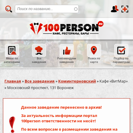
Меню по
Все
Рекомендуем
Поиск по
Подбор по
категориям
заведения
заведения
карте
параметрам
Вы здесь
Главная
»
Все заведения
»
Коминтерновский
»
Кафе «ВитМар»
»
Московский проспект, 131 Воронеж
Данное заведение перенесено в архив!
За актуальность информации портал
100person
ответственности не несёт!
По всем вопросам о размещении заведения на