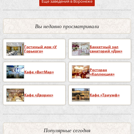
Еще заведения в Воронеже
Вы недавно просматривали
Гостиный дом «У
Банкетный зал
Горького»
санаторий «Дон»
Ресторан
Кафе «ВитМар»
«Коллекция»
Кафе «Дворик»
Кафе «Триумф»
Популярные сегодня