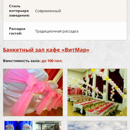
Стиль
интерьера
Современный
заведения:
Рассадка
Традиционная рассадка
гостей:
Банкетный зал кафе «ВитМар»
Вместимость зала:
до 100 чел.