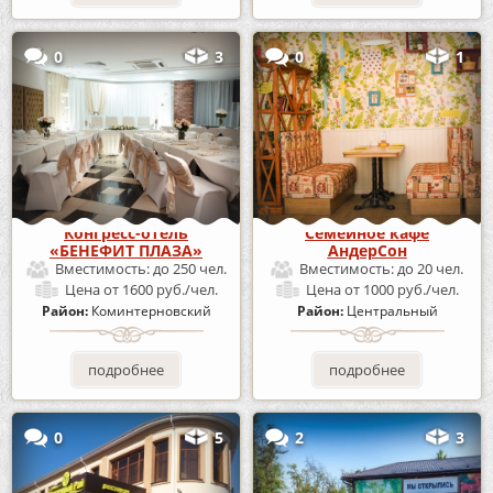
0
3
0
1
Конгресс-отель
Семейное кафе
«БЕНЕФИТ ПЛАЗА»
АндерСон
Вместимость:
до 250 чел.
Вместимость:
до 20 чел.
Цена
от 1600 руб./чел.
Цена
от 1000 руб./чел.
Район:
Коминтерновский
Район:
Центральный
подробнее
подробнее
0
5
2
3