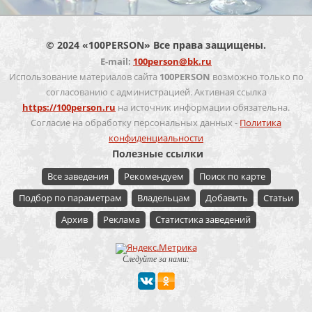
© 2024 «100PERSON» Все права защищены.
E-mail:
100person@bk.ru
Использование материалов сайта
100PERSON
возможно только по
согласованию с администрацией. Активная ссылка
https://100person.ru
на источник информации обязательна.
Согласие на обработку персональных данных -
Политика
конфиденциальности
Полезные ссылки
Все заведения
Рекомендуем
Поиск по карте
Подбор по параметрам
Владельцам
Добавить
Статьи
Архив
Реклама
Статистика заведений
Следуйте за нами: