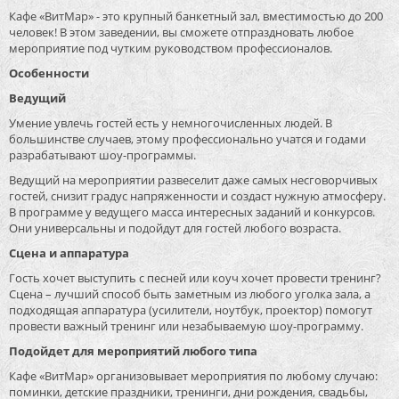
Кафе «ВитМар» - это крупный банкетный зал, вместимостью до 200
человек! В этом заведении, вы сможете отпраздновать любое
мероприятие под чутким руководством профессионалов.
Особенности
Ведущий
Умение увлечь гостей есть у немногочисленных людей. В
большинстве случаев, этому профессионально учатся и годами
разрабатывают шоу-программы.
Ведущий на мероприятии развеселит даже самых несговорчивых
гостей, снизит градус напряженности и создаст нужную атмосферу.
В программе у ведущего масса интересных заданий и конкурсов.
Они универсальны и подойдут для гостей любого возраста.
Сцена и аппаратура
Гость хочет выступить с песней или коуч хочет провести тренинг?
Сцена – лучший способ быть заметным из любого уголка зала, а
подходящая аппаратура (усилители, ноутбук, проектор) помогут
провести важный тренинг или незабываемую шоу-программу.
Подойдет для мероприятий любого типа
Кафе «ВитМар» организовывает мероприятия по любому случаю:
поминки, детские праздники, тренинги, дни рождения, свадьбы,