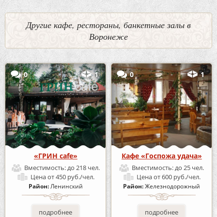
Другие кафе, рестораны, банкетные залы в
Воронеже
0
1
0
1
«ГРИН cafe»
Кафе «Госпожа удача»
Вместимость:
до 218 чел.
Вместимость:
до 25 чел.
Цена
от 450 руб./чел.
Цена
от 600 руб./чел.
Район:
Ленинский
Район:
Железнодорожный
подробнее
подробнее