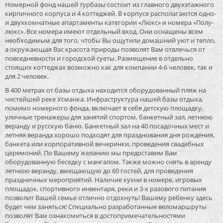
Номерной фонд нашей турбазы состоит из главного двухэтажного
кирпичного корпуса и 4 коттеджей. В корпусе располагаются одно-
и двухкомнатные апартаменты категории «Люкс» и номера «Полу-
люкс». Все номера имеют отдельный вход. Они оснащены всем
необходимым для того, чтобы Вы ощутили домашний уют и тепло,
а окружающая Вас красота природы позволят Вам отвлечься от
повседневности и городской суеты. Размещение в отдельно
стоящих коттеджах возможно как для компании 4-6 человек, так и
для 2 человек.
В 400 метрах от базы отдыха находится оборудованный пляж на
чистейшей реке Усманка. Инфраструктура нашей базы отдыха,
помимо номерного фонда, включает в себя детскую площадку,
уличные тренажеры для занятий спортом, банкетный зал, летнюю
веранду и русскую баню. Банкетный зал на 40 посадочных мест и
летняя веранда хорошо подходят для празднования дня рождения,
банкета или корпоративной вечеринки, проведения свадебных
церемоний. По Вашему желанию мы предоставим Вам
оборудованную беседку с мангалом. Также можно снять в аренду
летнюю веранду, вмещающую до 60 гостей, для проведения
праздничных мероприятий. Наличие кухни в номере, игровых
площадок, спортивного инвентаря, реки и 3-х разового питания
позволит Вашей семье отлично отдохнуть! Вашему ребенку здесь
будет чем заняться! Специально разработанные веломаршруты
позволят Вам ознакомиться в достопримечательностями