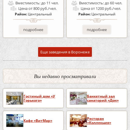
Вместимость:
до 11 чел.
Вместимость:
до 60 чел.
Цена
от 800 руб./чел.
Цена
от 1200 руб./чел.
Район:
Центральный
Район:
Центральный
подробнее
подробнее
Еще заведения в Воронеже
Вы недавно просматривали
Гостиный дом «У
Банкетный зал
Горького»
санаторий «Дон»
Ресторан
Кафе «ВитМар»
«Коллекция»