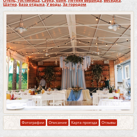
Отель, гостиница
,
Сауна, баня
,
Летняя веранда
,
Беседка
,
Шатер
,
База отдыха
,
У воды
,
За городом
Фотографии
Описание
Карта проезда
Отзывы