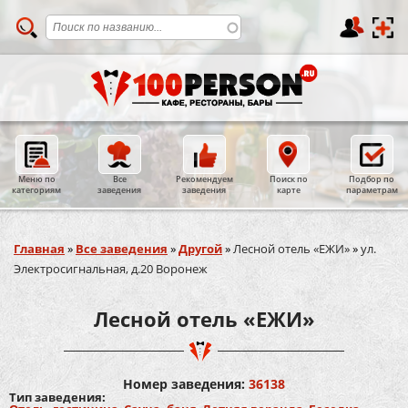
Меню по
Все
Рекомендуем
Поиск по
Подбор по
категориям
заведения
заведения
карте
параметрам
Вы здесь
Главная
»
Все заведения
»
Другой
»
Лесной отель «ЕЖИ»
»
ул.
Электросигнальная, д.20 Воронеж
Лесной отель «ЕЖИ»
Номер заведения:
36138
Тип заведения: