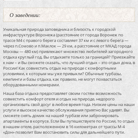
О заведении:
Уникальная природа заповедника и близость к городской
инфраструктуре Воронежа (расстояние от города Воронеж по
трассе М4 с правого берега составляет 37 км и с левого берега —
через п.Сомово и п.Маклок — 29 км, а расстояние от МКАД города
Москвы — 480 км) привлекают множество любителей загородного
отдыха круглый год. Вы отдыхаете только за границей? Приезжайте
к нам – и Вы сможете сказать, что лучший отдых – это отдых дома, в
России! Как совместить отдых на природе с комфортными
условиями, к которым мы уже привыкли? Обычные турбазы,
кемпинги и базы отдыха, как правило, не могут похвастаться
оборудованными номерами.
Наша база отдыха предоставляет своим гостям возможность
совместить комфорт отеля и отдых на природе, недорого
организовать свой досуг в любое время года. Низкие цены на наши
услуги и высокое качество обслуживания приятно Вас удивят. Вы
сможете снять домик на нашей турбазе или забронировать
апартаменты в корпусе. Если Вы путешествуете по России, то отдых
в нашем отеле, расположенном в 16 километрах от трассы М-4
«Дон» позволит Вам восстановить силы для дальнейшего пути.