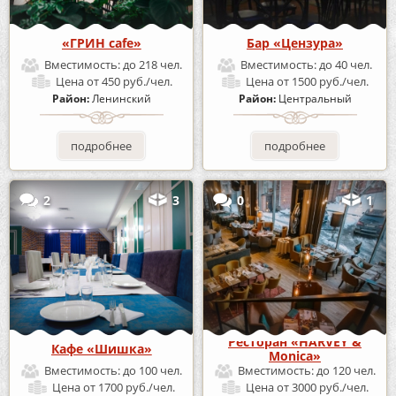
«ГРИН cafe»
Бар «Цензура»
Вместимость:
до 218 чел.
Вместимость:
до 40 чел.
Цена
от 450 руб./чел.
Цена
от 1500 руб./чел.
Район:
Ленинский
Район:
Центральный
подробнее
подробнее
2
3
0
1
Ресторан «HARVEY &
Кафе «Шишка»
Monica»
Вместимость:
до 100 чел.
Вместимость:
до 120 чел.
Цена
от 1700 руб./чел.
Цена
от 3000 руб./чел.