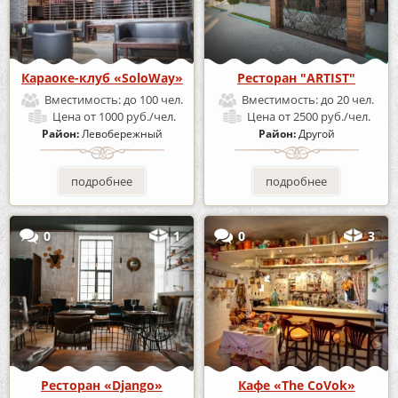
Караоке-клуб «SoloWay»
Ресторан "ARTIST"
Вместимость:
до 100 чел.
Вместимость:
до 20 чел.
Цена
от 1000 руб./чел.
Цена
от 2500 руб./чел.
Район:
Левобережный
Район:
Другой
подробнее
подробнее
0
1
0
3
Ресторан «Django»
Кафе «The CoVok»