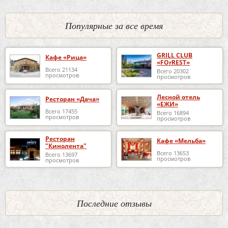
Популярные за все время
GRILL CLUB
Кафе «Рица»
«FOrREST»
Всего 21134
Всего 20302
просмотров
просмотров
Лесной отель
Ресторан «Дача»
«ЕЖИ»
Всего 17455
Всего 16894
просмотров
просмотров
Ресторан
Кафе «Мельба»
"Кинолента"
Всего 13653
Всего 13697
просмотров
просмотров
Последние отзывы