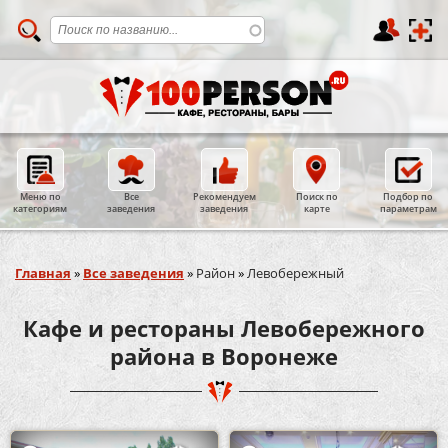
Меню по
Все
Рекомендуем
Поиск по
Подбор по
категориям
заведения
заведения
карте
параметрам
Вы здесь
Главная
»
Все заведения
»
Район
»
Левобережный
Кафе и рестораны Левобережного
района в Воронеже