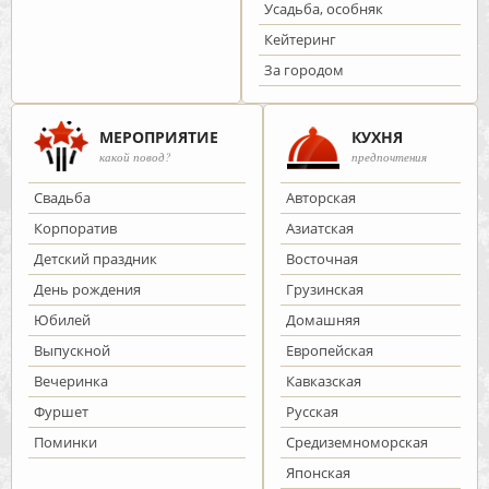
Усадьба, особняк
Кейтеринг
За городом
МЕРОПРИЯТИЕ
КУХНЯ
какой повод?
предпочтения
Cвадьба
Авторская
Корпоратив
Азиатская
Детский праздник
Восточная
День рождения
Грузинская
Юбилей
Домашняя
Выпускной
Европейская
Вечеринка
Кавказская
Фуршет
Русская
Поминки
Средиземноморская
Японская