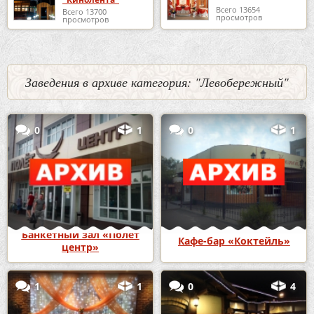
Всего 13654
Всего 13700
просмотров
просмотров
Заведения в архиве категория: "Левобережный"
0
1
0
1
Банкетный зал «Полёт
Кафе-бар «Коктейль»
центр»
1
1
0
4