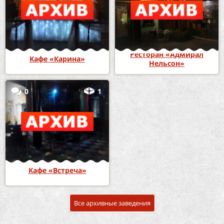
Ресторан «Адмирал
Кафе «Карина»
Нельсон»
0
1
Кафе «Встреча»
Все архивные заведения