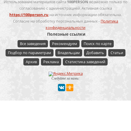
Использование материалов сайта
100PERSON
возможно только по
согласованию с администрацией. Активная ссылка
https://100person.ru
на источник информации обязательна.
Согласие на обработку персональных данных -
Политика
конфиденциальности
Полезные ссылки
Все заведения
Рекомендуем
Поиск по карте
Подбор по параметрам
Владельцам
Добавить
Статьи
Архив
Реклама
Статистика заведений
Следуйте за нами:
Мероприятие
Свадьбы
Корпоратив
Детский праздник
День рождения
Юбилей