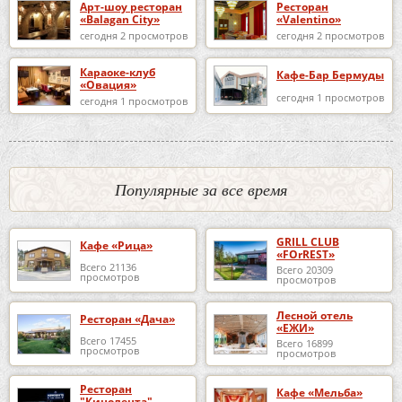
Арт-шоу ресторан
Ресторан
«Balagan City»
«Valentino»
сегодня 2 просмотров
сегодня 2 просмотров
Караоке-клуб
Кафе-Бар Бермуды
«Овация»
сегодня 1 просмотров
сегодня 1 просмотров
Популярные за все время
GRILL CLUB
Кафе «Рица»
«FOrREST»
Всего 21136
Всего 20309
просмотров
просмотров
Лесной отель
Ресторан «Дача»
«ЕЖИ»
Всего 17455
Всего 16899
просмотров
просмотров
Ресторан
Кафе «Мельба»
"Кинолента"