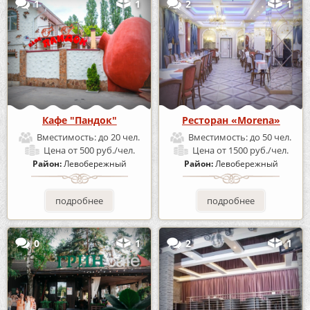
1
1
2
1
Кафе "Пандок"
Ресторан «Morena»
Вместимость:
до 20 чел.
Вместимость:
до 50 чел.
Цена
от 500 руб./чел.
Цена
от 1500 руб./чел.
Район:
Левобережный
Район:
Левобережный
подробнее
подробнее
0
1
2
1