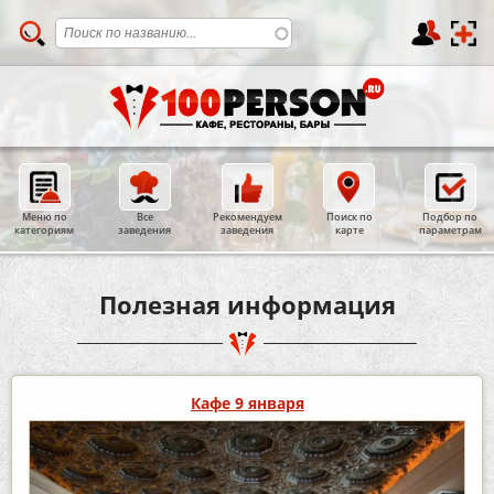
Меню по
Все
Рекомендуем
Поиск по
Подбор по
категориям
заведения
заведения
карте
параметрам
Полезная информация
Кафе 9 января