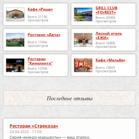
GRILL CLUB
Кафе «Рица»
«FOrREST»
Всего 21136
Всего 20309
просмотров
просмотров
Лесной отель
Ресторан «Дача»
«ЕЖИ»
Всего 17456
Всего 16900
просмотров
просмотров
Ресторан
Кафе «Мельба»
"Кинолента"
Всего 13655
Всего 13700
просмотров
просмотров
Последние отзывы
Ресторан «Стрекоза»
24.04.2026 - 17:09
Серия «микро‑маршруты» — ваш эталон.