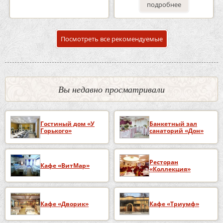
подробнее
подробнее
Посмотреть все рекомендуемые
Вы недавно просматривали
Гостиный дом «У
Банкетный зал
Горького»
санаторий «Дон»
Ресторан
Кафе «ВитМар»
«Коллекция»
Кафе «Дворик»
Кафе «Триумф»