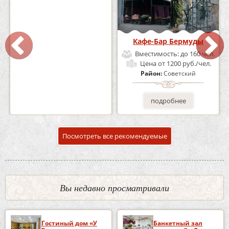
Кафе «Шишка»
Кафе-Бар Бермуды
Вместимость:
до 100 чел.
Вместимость:
до 160 чел.
Цена
от 1700 руб./чел.
Цена
от 1200 руб./чел.
Район:
Советский
Район:
Советский
подробнее
подробнее
Посмотреть все рекомендуемые
Вы недавно просматривали
Гостиный дом «У
Банкетный зал