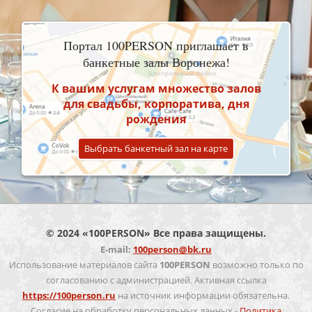
Портал 100PERSON приглашает в
банкетные залы Воронежа!
К вашим услугам множество залов
для свадьбы, корпоратива, дня
рождения
Выбрать банкетный зал на карте
© 2024 «100PERSON» Все права защищены.
E-mail:
100person@bk.ru
Использование материалов сайта
100PERSON
возможно только по
согласованию с администрацией. Активная ссылка
https://100person.ru
на источник информации обязательна.
Согласие на обработку персональных данных -
Политика