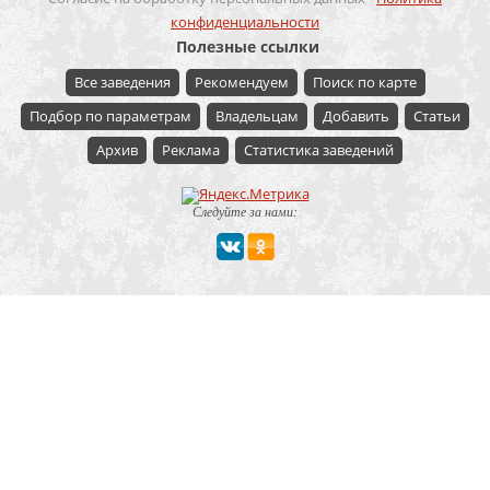
конфиденциальности
Полезные ссылки
Все заведения
Рекомендуем
Поиск по карте
Подбор по параметрам
Владельцам
Добавить
Статьи
Архив
Реклама
Статистика заведений
Следуйте за нами:
Мероприятие
Свадьбы
Корпоратив
Детский праздник
День рождения
Юбилей
Выпускной
Вечеринка
Встреча болельщиков
Деловая встреча
Кейтеринг