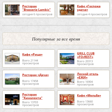
Ресторан
Кафе «Госпожа
"Brasserie Lambic"
удача»
сегодня 6 просмотров
сегодня 4 просмотров
Популярные за все время
GRILL CLUB
Кафе «Рица»
«FOrREST»
Всего 21144
Всего 20313
просмотров
просмотров
Лесной отель
Ресторан «Дача»
«ЕЖИ»
Всего 17458
Всего 16904
просмотров
просмотров
Ресторан
Кафе «Мельба»
"Кинолента"
Всего 13660
Всего 13703
просмотров
просмотров