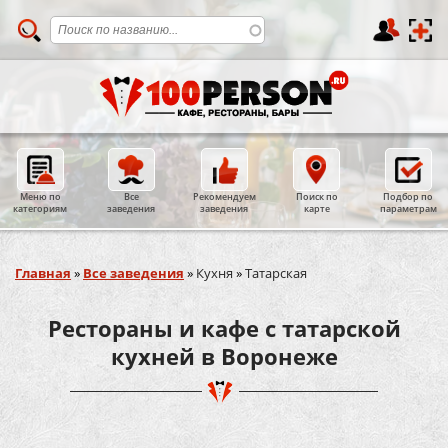
Меню по
Все
Рекомендуем
Поиск по
Подбор по
категориям
заведения
заведения
карте
параметрам
Вы здесь
Главная
»
Все заведения
»
Кухня
»
Татарская
Рестораны и кафе с татарской
кухней в Воронеже