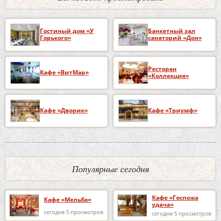
Гостиный дом «У
Банкетный зал
Горького»
санаторий «Дон»
Ресторан
Кафе «ВитМар»
«Коллекция»
Кафе «Дворик»
Кафе «Триумф»
Популярные сегодня
Кафе «Госпожа
Кафе «Мельба»
удача»
сегодня 5 просмотров
сегодня 5 просмотров