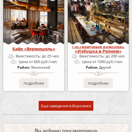
Гостиничный комплекс
Кафе «Вермишель»
«Избушка в Репном»
Вместимость:
до 25 чел.
Вместимость:
до 200 чел.
Цена
от 600 руб./чел.
Цена
от 1000 руб./чел.
Район:
Ленинский
Район:
Другой
подробнее
подробнее
Еще заведения в Воронеже
Вы недавно просматривали