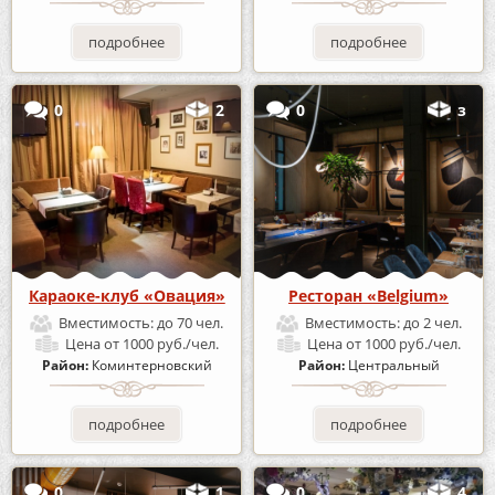
подробнее
подробнее
0
2
0
з
Караоке-клуб «Овация»
Ресторан «Belgium»
Вместимость:
до 70 чел.
Вместимость:
до 2 чел.
Цена
от 1000 руб./чел.
Цена
от 1000 руб./чел.
Район:
Коминтерновский
Район:
Центральный
подробнее
подробнее
0
1
0
4