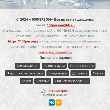
© 2024 «100PERSON» Все права защищены.
E-mail:
100person@bk.ru
Использование материалов сайта
100PERSON
возможно только по
согласованию с администрацией. Активная ссылка
https://100person.ru
на источник информации обязательна.
Согласие на обработку персональных данных -
Политика
конфиденциальности
Полезные ссылки
Все заведения
Рекомендуем
Поиск по карте
Подбор по параметрам
Владельцам
Добавить
Статьи
Архив
Реклама
Статистика заведений
Следуйте за нами: