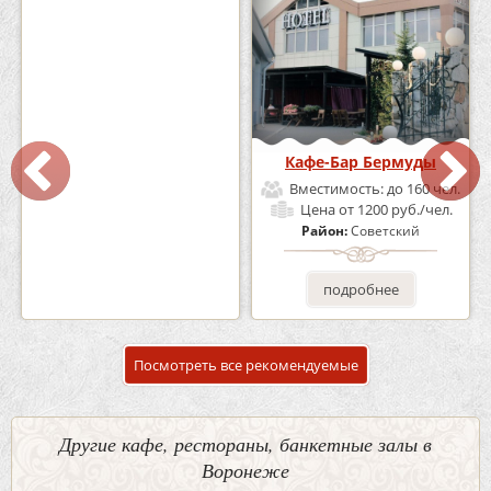
Кафе «Шишка»
Кафе-Бар Бермуды
Вместимость:
до 100 чел.
Вместимость:
до 160 чел.
Цена
от 1700 руб./чел.
Цена
от 1200 руб./чел.
Район:
Советский
Район:
Советский
подробнее
подробнее
Посмотреть все рекомендуемые
Другие кафе, рестораны, банкетные залы в
Воронеже