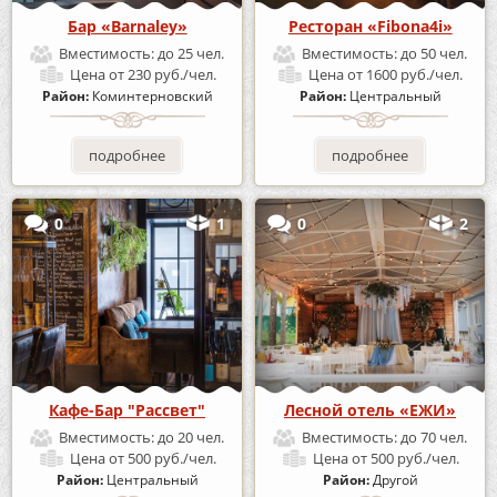
Бар «Barnaley»
Ресторан «Fibona4i»
Вместимость:
до 25 чел.
Вместимость:
до 50 чел.
Цена
от 230 руб./чел.
Цена
от 1600 руб./чел.
Район:
Коминтерновский
Район:
Центральный
подробнее
подробнее
0
1
0
2
Кафе-Бар "Рассвет"
Лесной отель «ЕЖИ»
Вместимость:
до 20 чел.
Вместимость:
до 70 чел.
Цена
от 500 руб./чел.
Цена
от 500 руб./чел.
Район:
Центральный
Район:
Другой