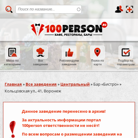
Меню по
Все
Рекомендуем
Поиск по
Подбор по
категориям
заведения
заведения
карте
параметрам
Вы здесь
Главная
»
Все заведения
»
Центральный
»
Бар «Бистро»
»
Кольцовская ул., 41, Воронеж
Данное заведение перенесено в архив!
За актуальность информации портал
100person
ответственности не несёт!
По всем вопросам о размещении заведения на