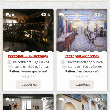
0
3
2
1
Ресторан «Вышеград»
Ресторан «Morena»
Вместимость:
до 60 чел.
Вместимость:
до 50 чел.
Цена
от 1500 руб./чел.
Цена
от 1500 руб./чел.
Район:
Коминтерновский
Район:
Левобережный
подробнее
подробнее
0
1
0
3