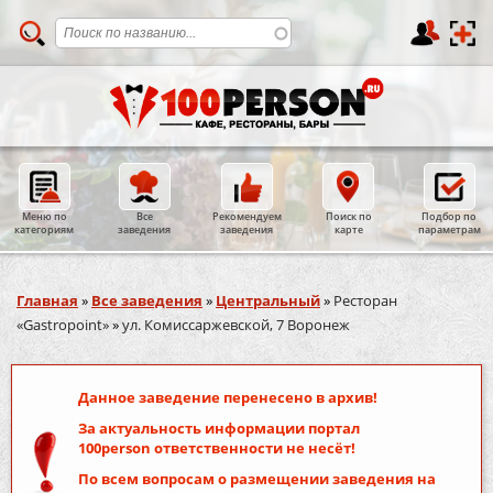
Меню по
Все
Рекомендуем
Поиск по
Подбор по
категориям
заведения
заведения
карте
параметрам
Вы здесь
Главная
»
Все заведения
»
Центральный
»
Ресторан
«Gastropoint»
»
ул. Комиссаржевской, 7 Воронеж
Данное заведение перенесено в архив!
За актуальность информации портал
100person
ответственности не несёт!
По всем вопросам о размещении заведения на