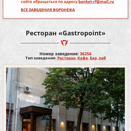
сайте обращаться по адресу
banket-rf@mail.ru
ВСЕ ЗАВЕДЕНИЯ ВОРОНЕЖА
Ресторан «Gastropoint»
Номер заведения:
36256
Тип заведения:
Ресторан
,
Кафе
,
Бар, паб