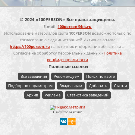
© 2024 «100PERSON» Все права защищены.
E-mail:
100person@bk.ru
Использование материалов сайта
100PERSON
возможно только по
согласованию с администрацией. Активная ссылка
https://100person.ru
на источник информации обязательна.
Согласие на обработку персональных данных -
Политика
конфиденциальности
Полезные ссылки
Все заведения
Рекомендуем
Поиск по карте
Подбор по параметрам
Владельцам
Добавить
Статьи
Архив
Реклама
Статистика заведений
Следуйте за нами: