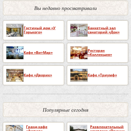
Вы недавно просматривали
Гостиный дом «У
Банкетный зал
Горького»
санаторий «Дон»
Ресторан
Кафе «ВитМар»
«Коллекция»
Кафе «Дворик»
Кафе «Триумф»
Популярные сегодня
Гранд-кафе
Развлекательный
«Ампир»
комплекс «Принц»