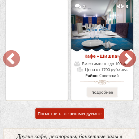
0
5
2
3
Кафе-Бар Бермуды
Кафе «Шишка»
Вместимость:
до 160 чел.
Вместимость:
до 100 чел.
Цена
от 1200 руб./чел.
Цена
от 1700 руб./чел.
Район:
Советский
Район:
Советский
подробнее
подробнее
Посмотреть все рекомендуемые
Другие кафе, рестораны, банкетные залы в