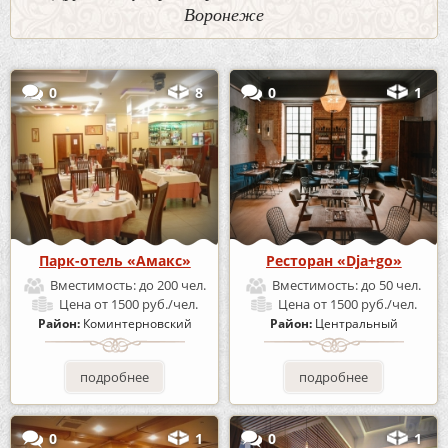
Воронеже
0
8
0
1
Парк-отель «Амакс»
Ресторан «Dja+go»
Вместимость:
до 200 чел.
Вместимость:
до 50 чел.
Цена
от 1500 руб./чел.
Цена
от 1500 руб./чел.
Район:
Коминтерновский
Район:
Центральный
подробнее
подробнее
0
1
0
1