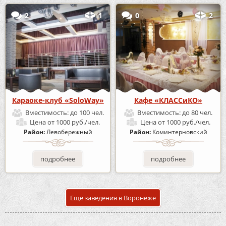
2
1
0
2
Караоке-клуб «SoloWay»
Кафе «КЛАССиКО»
Вместимость:
до 100 чел.
Вместимость:
до 80 чел.
Цена
от 1000 руб./чел.
Цена
от 1000 руб./чел.
Район:
Левобережный
Район:
Коминтерновский
подробнее
подробнее
Еще заведения в Воронеже