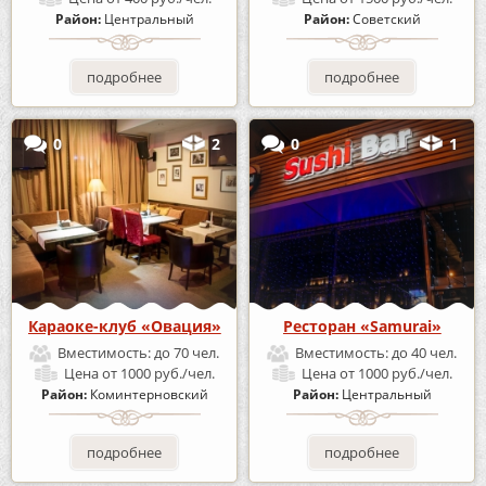
Район:
Центральный
Район:
Советский
подробнее
подробнее
0
2
0
1
Караоке-клуб «Овация»
Ресторан «Samurai»
Вместимость:
до 70 чел.
Вместимость:
до 40 чел.
Цена
от 1000 руб./чел.
Цена
от 1000 руб./чел.
Район:
Коминтерновский
Район:
Центральный
подробнее
подробнее