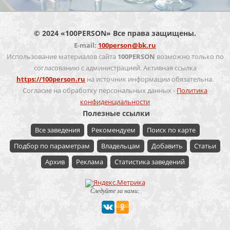
© 2024 «100PERSON» Все права защищены.
E-mail:
100person@bk.ru
Использование материалов сайта
100PERSON
возможно только по
согласованию с администрацией. Активная ссылка
https://100person.ru
на источник информации обязательна.
Согласие на обработку персональных данных -
Политика
конфиденциальности
Полезные ссылки
Все заведения
Рекомендуем
Поиск по карте
Подбор по параметрам
Владельцам
Добавить
Статьи
Архив
Реклама
Статистика заведений
Следуйте за нами: