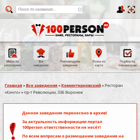
Меню по
Все
Рекомендуем
Поиск по
Подбор по
категориям
заведения
заведения
карте
параметрам
Вы здесь
Главная
»
Все заведения
»
Коминтерновский
»
Ресторан
«Кинто»
»
пр-т Революции, 33Б Воронеж
Данное заведение перенесено в архив!
За актуальность информации портал
100person
ответственности не несёт!
По всем вопросам о размещении заведения на