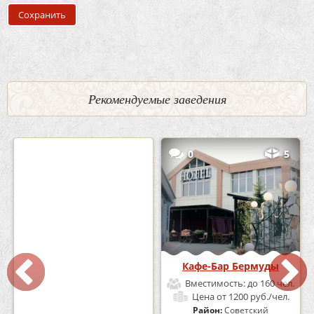
Рекомендуемые заведения
2
3
0
5
Кафе «Шишка»
Кафе-Бар Бермуды
Вместимость:
до 100 чел.
Вместимость:
до 160 чел.
Цена
от 1700 руб./чел.
Цена
от 1200 руб./чел.
Район:
Советский
Район:
Советский