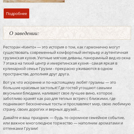
Подробнее
о Банкетный зал ресторан «Кинто»
О заведении:
Ресторан «Кинто» — это история о том, как гармонично могут
существовать современный комфортный интерьер и аутентичная
грузинская кухня. Уютные мягкие диваны, панорамный вид из окна
7 этажа на тихий центр и имеретинская кухня - самая яркая в
кулинарной семье Грузии - прекрасно уживаются в одном
пространстве, дополняя друг друга.
Вот уж что искренне и по-настоящему любят грузины — это
большие красивые застолья! Где гостей угощают самыми
вкусными блюдами, наливают свое лучшее вино, которое
заботливо хранят как раз для теплых встреч с близкими, где
поднимают бесконечные тосты и прославляют мир, свою любимую
страну, своих дорогих и верных друзей…
Давайте и ваш праздник — будь то скромное семейное событие,
или важное многолюдное торжество — наполним ароматами и
оттенками Грузии!