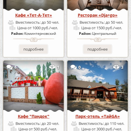
Кафе «Тет-А-Тет»
Ресторан «Dja+go»
Вместимость:
до 50 чел.
Вместимость:
до 50 чел.
Цена
от 1000 руб./чел.
Цена
от 1500 руб./чел.
Район:
Коминтерновский
Район:
Центральный
подробнее
подробнее
1
1
0
3
Кафе "Пандок"
Парк-отель «ТайGA»
Вместимость:
до 20 чел.
Вместимость:
до 110 чел.
Цена
от 500 руб./чел.
Цена
от 3000 руб./чел.