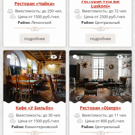
Ресторан «Via Bar
Ресторан «Чайка»
Luskoni»
Вместимость:
до 250 чел.
Вместимость:
до 72 чел.
Цена
от 1500 руб./чел.
Цена
от 2500 руб./чел.
Район:
Ленинский
Район:
Центральный
подробнее
подробнее
0
2
0
1
Кафе «У Бильбо»
Ресторан «Django»
Вместимость:
до 30 чел.
Вместимость:
до 11 чел.
Цена
от 1500 руб./чел.
Цена
от 800 руб./чел.
Район:
Коминтерновский
Район:
Центральный