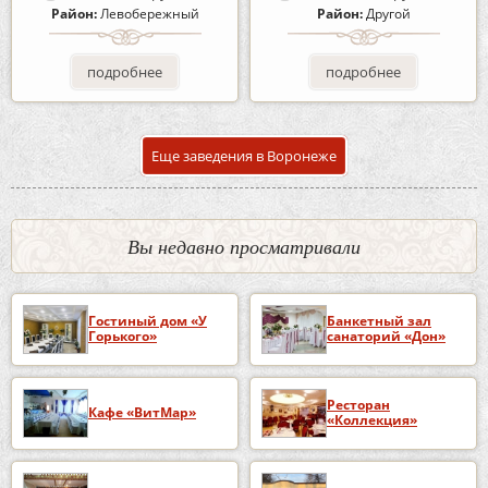
Район:
Левобережный
Район:
Другой
подробнее
подробнее
Еще заведения в Воронеже
Вы недавно просматривали
Гостиный дом «У
Банкетный зал
Горького»
санаторий «Дон»
Ресторан
Кафе «ВитМар»
«Коллекция»