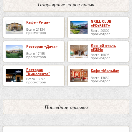
Популярные за все время
GRILL CLUB
Кафе «Рица»
«FOrREST»
Всего 21134
Всего 20302
просмотров
просмотров
Лесной отель
Ресторан «Дача»
«ЕЖИ»
Всего 17455
Всего 16893
просмотров
просмотров
Ресторан
Кафе «Мельба»
"Кинолента"
Всего 13652
Всего 13697
просмотров
просмотров
Последние отзывы