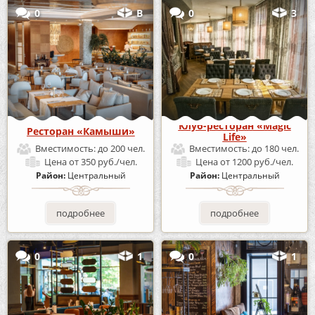
0
В
0
3
Клуб-ресторан «Magic
Ресторан «Камыши»
Life»
Вместимость:
до 200 чел.
Вместимость:
до 180 чел.
Цена
от 350 руб./чел.
Цена
от 1200 руб./чел.
Район:
Центральный
Район:
Центральный
подробнее
подробнее
0
1
0
1