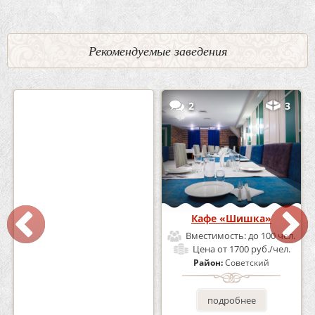
Рекомендуемые заведения
0
5
2
3
Кафе-Бар Бермуды
Кафе «Шишка»
Вместимость:
до 160 чел.
Вместимость:
до 100 чел.
Цена
от 1200 руб./чел.
Цена
от 1700 руб./чел.
Район:
Советский
Район:
Советский
подробнее
подробнее