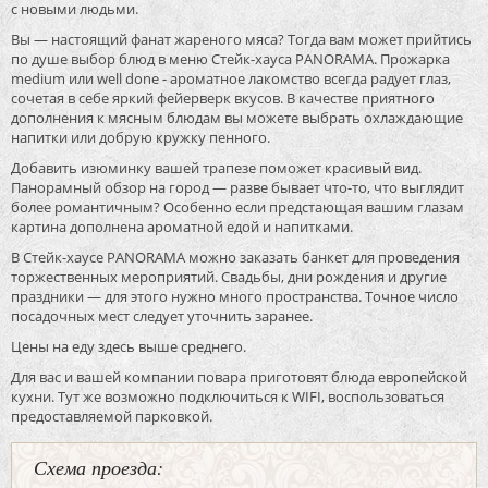
с новыми людьми.
Вы — настоящий фанат жареного мяса? Тогда вам может прийтись
по душе выбор блюд в меню Стейк-хауса PANORAMA. Прожарка
medium или well done - ароматное лакомство всегда радует глаз,
сочетая в себе яркий фейерверк вкусов. В качестве приятного
дополнения к мясным блюдам вы можете выбрать охлаждающие
напитки или добрую кружку пенного.
Добавить изюминку вашей трапезе поможет красивый вид.
Панорамный обзор на город — разве бывает что-то, что выглядит
более романтичным? Особенно если предстающая вашим глазам
картина дополнена ароматной едой и напитками.
В Стейк-хаусе PANORAMA можно заказать банкет для проведения
торжественных мероприятий. Свадьбы, дни рождения и другие
праздники — для этого нужно много пространства. Точное число
посадочных мест следует уточнить заранее.
Цены на еду здесь выше среднего.
Для вас и вашей компании повара приготовят блюда европейской
кухни. Тут же возможно подключиться к WIFI, воспользоваться
предоставляемой парковкой.
Схема проезда: