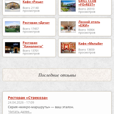
GRILL CLUB
Кафе «Рица»
«FOrREST»
Всего 21140
Всего 20310
просмотров
просмотров
Лесной отель
Ресторан «Дача»
«ЕЖИ»
Всего 17457
Всего 16904
просмотров
просмотров
Ресторан
Кафе «Мельба»
"Кинолента"
Всего 13659
Всего 13701
просмотров
просмотров
Последние отзывы
Ресторан «Стрекоза»
24.04.2026 - 17:09
Серия «микро‑маршруты» — ваш эталон.
Читать далее...