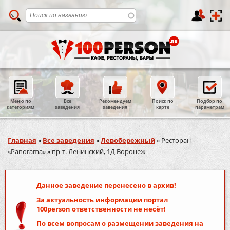
Меню по
Все
Рекомендуем
Поиск по
Подбор по
категориям
заведения
заведения
карте
параметрам
Вы здесь
Главная
»
Все заведения
»
Левобережный
»
Ресторан
«Panorama»
»
пр-т. Ленинский, 1Д Воронеж
Данное заведение перенесено в архив!
За актуальность информации портал
100person
ответственности не несёт!
По всем вопросам о размещении заведения на