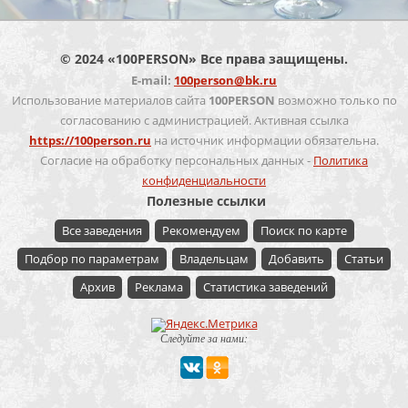
© 2024 «100PERSON» Все права защищены.
E-mail:
100person@bk.ru
Использование материалов сайта
100PERSON
возможно только по
согласованию с администрацией. Активная ссылка
https://100person.ru
на источник информации обязательна.
Согласие на обработку персональных данных -
Политика
конфиденциальности
Полезные ссылки
Все заведения
Рекомендуем
Поиск по карте
Подбор по параметрам
Владельцам
Добавить
Статьи
Архив
Реклама
Статистика заведений
Следуйте за нами: