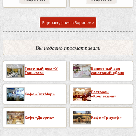
Еще заведения в Воронеже
Вы недавно просматривали
Гостиный дом «У
Банкетный зал
Горького»
санаторий «Дон»
Ресторан
Кафе «ВитМар»
«Коллекция»
Кафе «Дворик»
Кафе «Триумф»