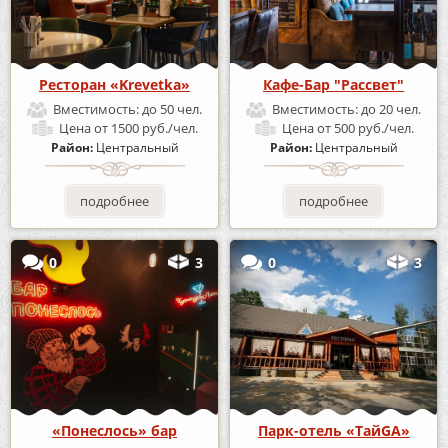
Ресторан «Krevetka»
Кафе-Бар "Рассвет"
Вместимость:
до 50 чел.
Вместимость:
до 20 чел.
Цена
от 1500 руб./чел.
Цена
от 500 руб./чел.
Район:
Центральный
Район:
Центральный
подробнее
подробнее
0
3
0
3
«Понеслось» бар
Парк-отель «ТайGA»