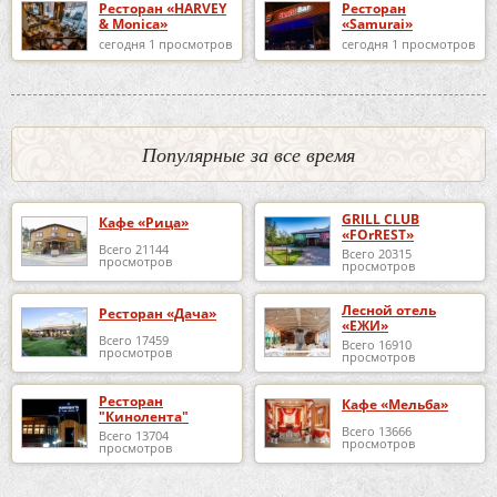
Ресторан «HARVEY
Ресторан
& Monica»
«Samurai»
сегодня 1 просмотров
сегодня 1 просмотров
Популярные за все время
GRILL CLUB
Кафе «Рица»
«FOrREST»
Всего 21144
Всего 20315
просмотров
просмотров
Лесной отель
Ресторан «Дача»
«ЕЖИ»
Всего 17459
Всего 16910
просмотров
просмотров
Ресторан
Кафе «Мельба»
"Кинолента"
Всего 13666
Всего 13704
просмотров
просмотров