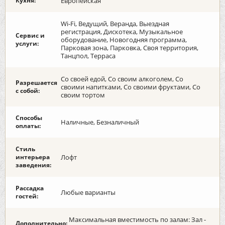
Кухня:
Европейская
Wi-Fi, Ведущий, Веранда, Выездная
регистрация, Дискотека, Музыкальное
Сервис и
оборудование, Новогодняя программа,
услуги:
Парковая зона, Парковка, Своя территория,
Танцпол, Терраса
Со своей едой, Со своим алкоголем, Со
Разрешается
своими напитками, Со своими фруктами, Со
с собой:
своим тортом
Способы
Наличные, Безналичный
оплаты:
Стиль
интерьера
Лофт
заведения:
Рассадка
Любые варианты
гостей:
Максимальная вместимость по залам: Зал -
Дополнительно: