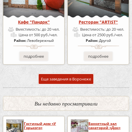
Кафе "Пандок"
Ресторан "ARTIST"
Вместимость:
до 20 чел.
Вместимость:
до 20 чел.
Цена
от 500 руб./чел.
Цена
от 2500 руб./чел.
Район:
Левобережный
Район:
Другой
подробнее
подробнее
Еще заведения в Воронеже
Вы недавно просматривали
Гостиный дом «У
Банкетный зал
Горького»
санаторий «Дон»