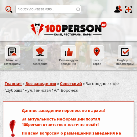
Меню по
Все
Рекомендуем
Поиск по
Подбор по
категориям
заведения
заведения
карте
параметрам
Вы здесь
Главная
»
Все заведения
»
Советский
»
Загородное кафе
"Дубрава"
»
ул. Тенистая 1А/1 Воронеж
Данное заведение перенесено в архив!
За актуальность информации портал
100person
ответственности не несёт!
По всем вопросам о размещении заведения на