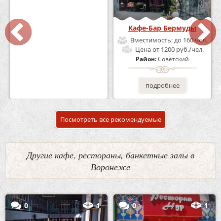
Кафе «Шишка»
Кафе-Бар Бермуды
Вместимость:
до 100 чел.
Вместимость:
до 160 чел.
Цена
от 1700 руб./чел.
Цена
от 1200 руб./чел.
Район:
Советский
Район:
Советский
подробнее
подробнее
Посмотреть все рекомендуемые
Другие кафе, рестораны, банкетные залы в
Воронеже
0
1
0
1