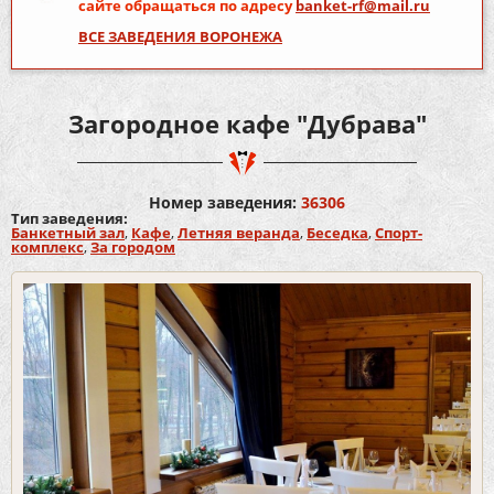
сайте обращаться по адресу
banket-rf@mail.ru
ВСЕ ЗАВЕДЕНИЯ ВОРОНЕЖА
Загородное кафе "Дубрава"
Номер заведения:
36306
Тип заведения:
Банкетный зал
,
Кафе
,
Летняя веранда
,
Беседка
,
Спорт-
комплекс
,
За городом