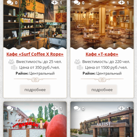
0
1
0
1
Кафе «Surf Coffee X Rope»
Кафе «Т-кафе»
Вместимость:
до 25 чел.
Вместимость:
до 220 чел.
Цена
от 350 руб./чел.
Цена
от 1500 руб./чел.
Район:
Центральный
Район:
Центральный
подробнее
подробнее
1
1
0
1