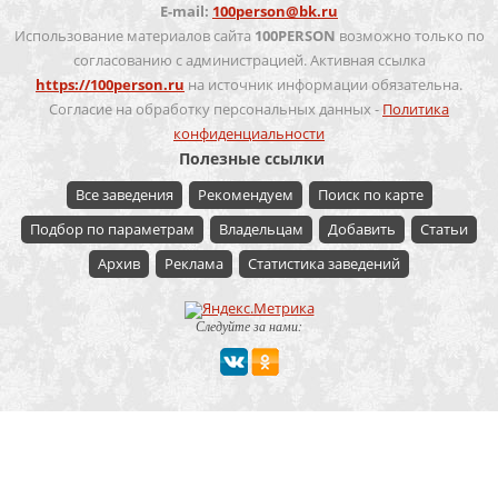
E-mail:
100person@bk.ru
Использование материалов сайта
100PERSON
возможно только по
согласованию с администрацией. Активная ссылка
https://100person.ru
на источник информации обязательна.
Согласие на обработку персональных данных -
Политика
конфиденциальности
Полезные ссылки
Все заведения
Рекомендуем
Поиск по карте
Подбор по параметрам
Владельцам
Добавить
Статьи
Архив
Реклама
Статистика заведений
Следуйте за нами:
Мероприятие
Свадьбы
Корпоратив
Детский праздник