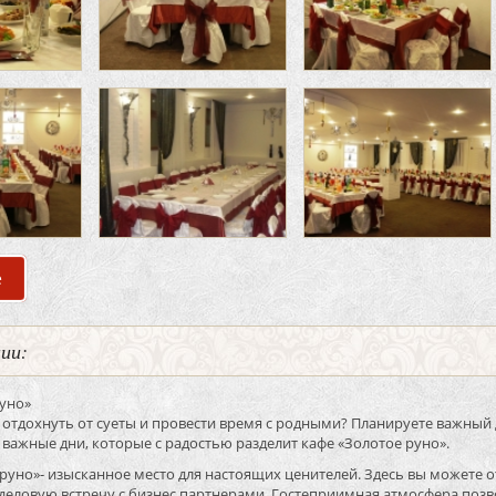
е
о Банкетный зал «Золотое Руно»
нии:
Руно»
отдохнуть от суеты и провести время с родными? Планируете важный 
 важные дни, которые с радостью разделит кафе «Золотое руно».
руно»- изысканное место для настоящих ценителей. Здесь вы можете о
деловую встречу с бизнес партнерами. Гостеприимная атмосфера позв