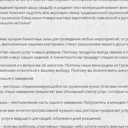
ведения примет вашу свадьбу и разделит этот волнующий момент вме
стиле поможет ощутить всю вкусовую гамму традиционной грузинской
рузинских блюд наши повара мастера европейской, кавказской и русск
ольшое застолье?
яем лучшие банкетные залы для проведения любых мероприятий, от р
а, выполненные нашими мастерами, станут украшением вашего досуга
тво наших услуг и ваше доверие. Поэтому продукты всегда свежие и 
ство и вкус наших изделий. А пикантности им придадут специи из само
носимся и к вопросам об алкоголе. Поэтому наши вина родом из Грузии
ажением относиться к вашему выбору. Поэтому вы можете взять алког
нашего заведения
 - ресторан, специализирующийся на грузинские кухни. Если вам хоч
. Наше заведение предлагает вам обширный спектр услуг, которые на
ка – неотъемлемая часть нашего заведения. Погрузитесь в мелодии 
ли вам хочется прогрессивной музыки, наш ресторан предлагает усл
слуги ведущего для свадеб, юбилеев и дней рождения;
– если вы любитель спортивных передач либо хотите узнать важные 