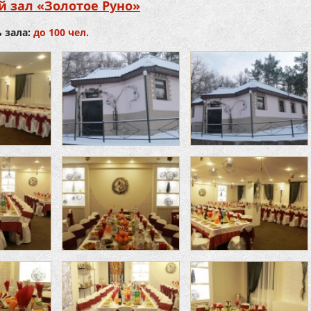
 зал «Золотое Руно»
 зала:
до 100 чел.