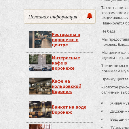
Также наше за
классическом 
Полезная информация
национальных г
Планируется б
Не беда.
Рестораны в
воронеже в
Мы предоставл
центре
человек. Блюд
Мы ценим качес
Интересные
идеальное каче
кафе в
Трепетно мы от
воронеже
понимаем и ув
Преимущества 
Кафе на
кольцовской
«Золотое руно»
Воронеж
отличный выбор
Живая музы
Банкет на воде
Диджей – ес
Воронеж
Ведущий – у
TV экраны 