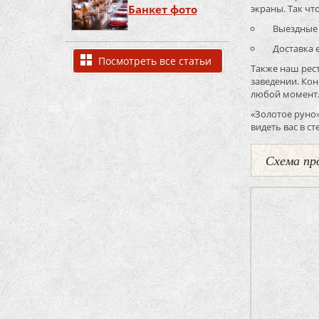
Банкет фото
экраны. Так чт
Выездные р
Доставка ед
Посмотреть все статьи
Также наш рест
заведении. Кон
любой момент
«Золотое руно»
видеть вас в с
Схема пр