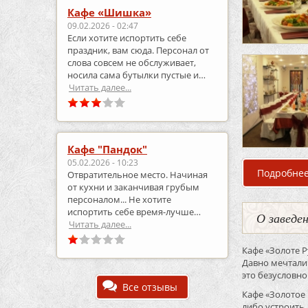
Кафе «Шишка»
09.02.2026 - 02:47
Если хотите испортить себе
праздник, вам сюда. Персонал от
слова совсем не обслуживает,
носила сама бутылки пустые и
приносила полные.
Читать далее...
Кафе "Пандок"
05.02.2026 - 10:23
Подробне
Отвратительное место. Начиная
от кухни и заканчивая грубым
персоналом... Не хотите
испортить себе время-лучше
О заведе
выберите что-то другое..
Читать далее...
Кафе «Золоте 
Давно мечтали 
это безусловно
Все отзывы
Кафе «Золотое 
либо устроить 