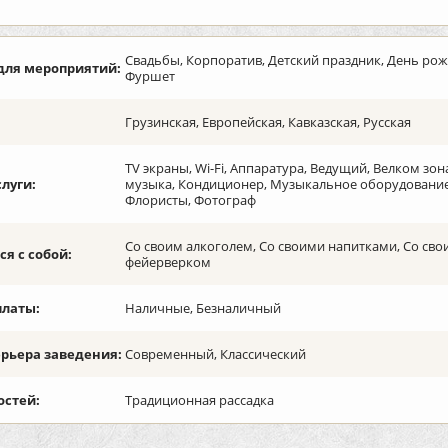
Свадьбы, Корпоратив, Детский праздник, День рож
для мероприятий:
Фуршет
Грузинская, Европейская, Кавказская, Русская
TV экраны, Wi-Fi, Аппаратура, Ведущий, Велком зо
слуги:
музыка, Кондиционер, Музыкальное оборудование,
Флористы, Фотограф
Со своим алкоголем, Со своими напитками, Со сво
я с собой:
фейерверком
платы:
Наличные, Безналичный
ерьера заведения:
Современный, Классический
остей:
Традиционная рассадка