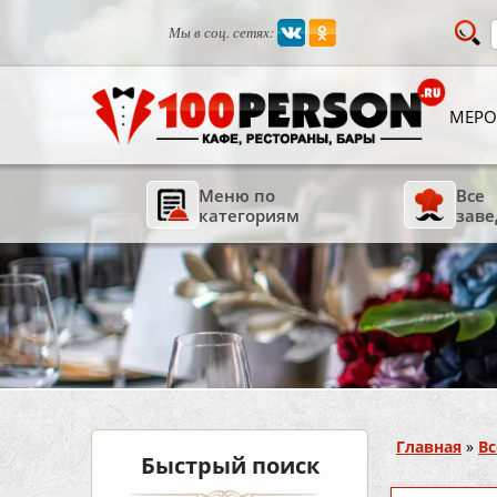
Мы в соц. сетях:
МЕРО
Меню по
Все
категориям
заве
Вы здесь
Главная
»
Вс
Быстрый поиск