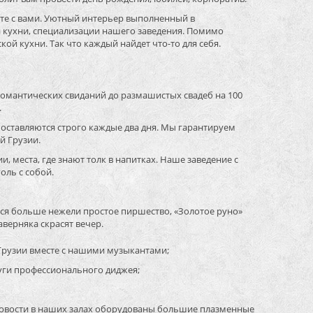
сте с вами. Уютный интерьер выполненный в
 кухни, специализации нашего заведения. Помимо
ой кухни. Так что каждый найдет что-то для себя.
омантических свиданий до размашистых свадеб на 100
.
поставляются строго каждые два дня. Мы гарантируем
й Грузии.
, места, где знают толк в напитках. Наше заведение с
оль с собой.
ется больше нежели простое пиршество, «Золотое руно»
верняка скрасят вечер.
Грузии вместе с нашими музыкантами;
уги профессионального диджея;
новости в наших залах оборудованы большие плазменные