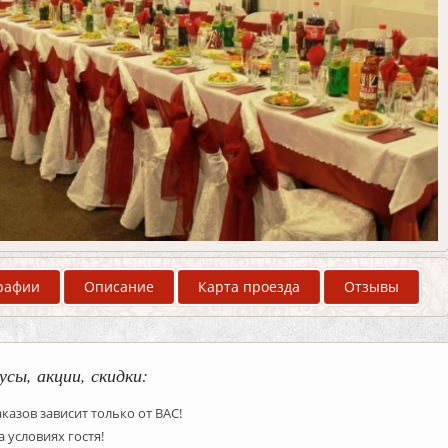
рафии
Описание
Карта проезда
Отзывы
усы, акции, скидки:
казов зависит только от ВАС!
а условиях гостя!