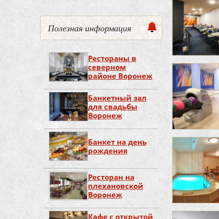
Полезная информация
Рестораны в
северном
районе Воронеж
Банкетный зал
для свадьбы
Воронеж
Банкет на день
рождения
Ресторан на
плехановской
Воронеж
Кафе с открытой