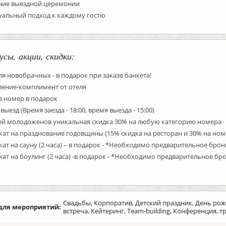
ние выездной церемонии
уальный подход к каждому гостю
усы, акции, скидки:
я новобрачных - в подарок при заказе банкета!
ление-комплимент от отеля
в номер в подарок
выезд (Время заезда - 18:00, время выезда - 15:00)
тей молодоженов уникальная скидка 30% на любую категорию номера
ат на празднование годовщины (15% скидка на ресторан и 30% на ном
ат на сауну (2 часа) – в подарок - *Необходимо предварительное бро
ат на боулинг (2 часа) -в подарок - *Необходимо предварительное б
Свадьбы, Корпоратив, Детский праздник, День ро
для мероприятий:
встреча, Кейтеринг, Team-building, Конференция, 