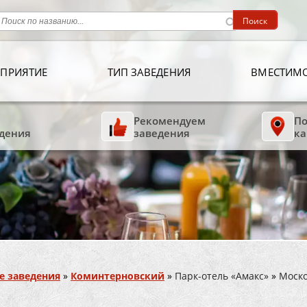
ПРИЯТИЕ
ТИП ЗАВЕДЕНИЯ
ВМЕСТИМ
Рекомендуем
По
дения
заведения
ка
е заведения
»
Коминтерновский
»
Парк-отель «Амакс»
»
Моско