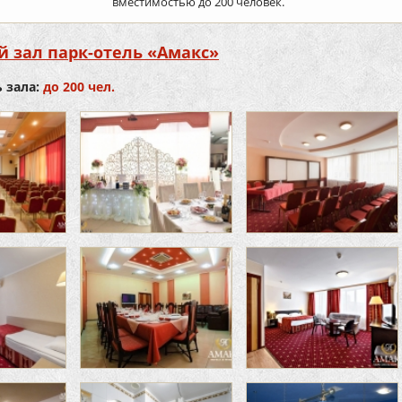
вместимостью до 200 человек.
 зал парк-отель «Амакс»
 зала:
до 200 чел.