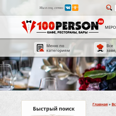
Мы в соц. сетях:
МЕРО
Меню по
Все
категориям
заве
Вы здесь
Главная
»
Вс
Быстрый поиск