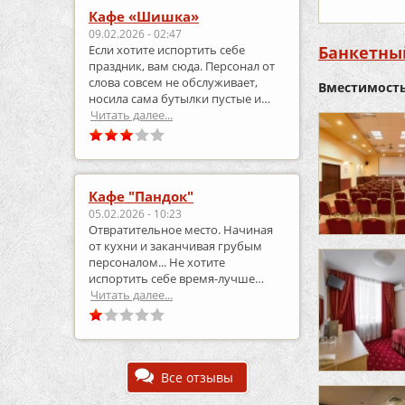
Кафе «Шишка»
09.02.2026 - 02:47
Если хотите испортить себе
Банкетный
праздник, вам сюда. Персонал от
слова совсем не обслуживает,
Вместимость
носила сама бутылки пустые и
приносила полные.
Читать далее...
Кафе "Пандок"
05.02.2026 - 10:23
Отвратительное место. Начиная
от кухни и заканчивая грубым
персоналом... Не хотите
испортить себе время-лучше
выберите что-то другое..
Читать далее...
Все отзывы