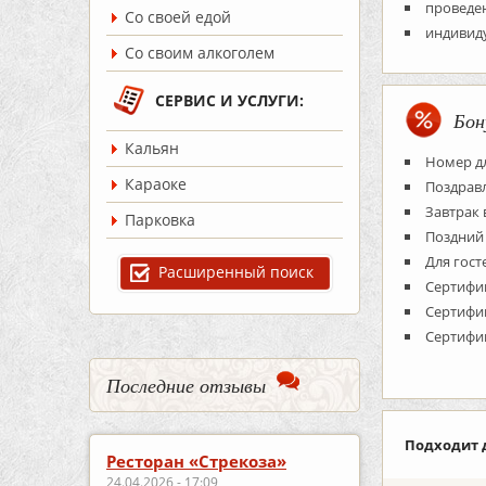
проведе
Со своей едой
индивид
Со своим алкоголем
СЕРВИС И УСЛУГИ:
Бон
Кальян
Номер дл
Караоке
Поздрав
Завтрак 
Парковка
Поздний 
Для гос
Расширенный поиск
Сертифик
Сертифик
Сертифик
Последние отзывы
Подходит 
Ресторан «Стрекоза»
24.04.2026 - 17:09