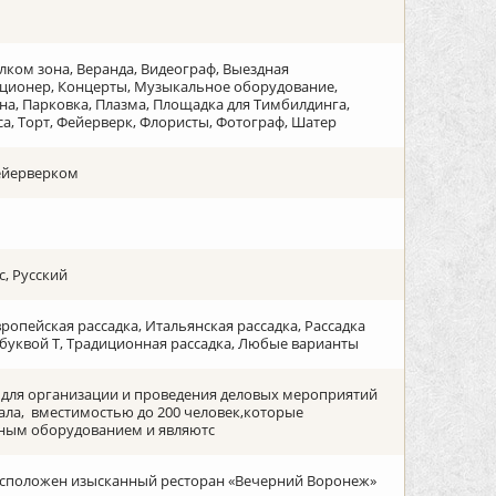
елком зона, Веранда, Видеограф, Выездная
иционер, Концерты, Музыкальное оборудование,
а, Парковка, Плазма, Площадка для Тимбилдинга,
са, Торт, Фейерверк, Флористы, Фотограф, Шатер
фейерверком
, Русский
вропейская рассадка, Итальянская рассадка, Рассадка
ка буквой Т, Традиционная рассадка, Любые варианты
я для организации и проведения деловых мероприятий
ала, вместимостью до 200 человек,которые
ным оборудованием и являютс
асположен изысканный ресторан «Вечерний Воронеж»