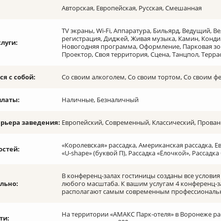
Авторская, Европейская, Русская, Смешанная
TV экраны, Wi-Fi, Аппаратура, Бильярд, Ведущий, В
регистрация, Диджей, Живая музыка, Камин, Конд
слуги:
Новогодняя программа, Оформление, Парковая зон
Проектор, Своя территория, Сцена, Танцпол, Терра
я с собой:
Со своим алкоголем, Со своим тортом, Со своим 
платы:
Наличные, Безналичный
ерьера заведения:
Европейский, Современный, Классический, Прованс
«Королевская» рассадка, Американская рассадка, Е
остей:
«U-shape» (буквой П), Рассадка «Ёлочкой», Рассад
В конференц-залах гостиницы созданы все услови
льно:
любого масштаба. К вашим услугам 4 конференц-з
располагают самым современным профессиональ
На территории «АМАКС Парк-отеля» в Воронеже р
ти: