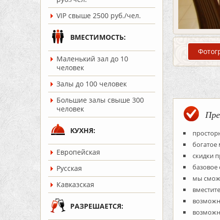
VIP свыше 2500 руб./чел.
ВМЕСТИМОСТЬ:
Фотог
Маленький зал до 10
человек
Залы до 100 человек
Большие залы свыше 300
человек
Пре
КУХНЯ:
простор
богатое 
Европейская
скидки п
базовое 
Русская
мы сможе
Кавказская
вместит
возможн
РАЗРЕШАЕТСЯ:
возможно