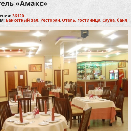
тель «Амакс»
ения:
36120
ия:
Банкетный зал
,
Ресторан
,
Отель, гостиница
,
Сауна, баня