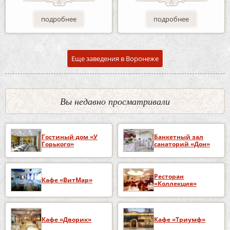
подробнее
подробнее
Еще заведения в Воронеже
Вы недавно просматривали
Гостиный дом «У
Банкетный зал
Горького»
санаторий «Дон»
Ресторан
Кафе «ВитМар»
«Коллекция»
Кафе «Дворик»
Кафе «Триумф»