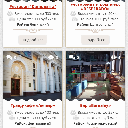
Ресторанный комплекс
Ресторан "Кинолента"
«DESPERADO»
Вместимость:
до 500 чел.
Вместимость:
до 50 чел.
Цена
от 1000 руб./чел.
Цена
от 1000 руб./чел.
Район:
Ленинский
Район:
Центральный
подробнее
подробнее
0
3
0
1
Гранд-кафе «Ампир»
Бар «Barnaley»
Вместимость:
до 100 чел.
Вместимость:
до 25 чел.
Цена
от 3000 руб./чел.
Цена
от 230 руб./чел.
Район:
Центральный
Район:
Коминтерновский