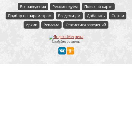
Все заведения
Рекомендуем
Поиск по карте
Подбор по параметрам
Владельцам
Добавить
Статьи
Архив
Реклама
Статистика заведений
Следуйте за нами:
Мероприятие
Свадьбы
Корпоратив
Детский праздник
День рождения
Юбилей
Выпускной
Вечеринка
Встреча болельщиков
Деловая встреча
Кейтеринг
Team-building
Конференция, тренинг
Премии, церемонии