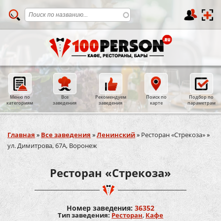
Меню по
Все
Рекомендуем
Поиск по
Подбор по
категориям
заведения
заведения
карте
параметрам
Вы здесь
Главная
»
Все заведения
»
Ленинский
»
Ресторан «Стрекоза»
»
ул. Димитрова, 67А, Воронеж
Ресторан «Стрекоза»
Номер заведения:
36352
Тип заведения:
Ресторан
,
Кафе