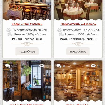
Кафе «The CoVok»
Парк-отель «Амакс»
Вместимость:
до 60 чел.
Вместимость:
до 200 чел.
Цена
от 1200 руб./чел.
Цена
от 1500 руб./чел.
Район:
Центральный
Район:
Коминтерновский
подробнее
подробнее
0
1
0
1