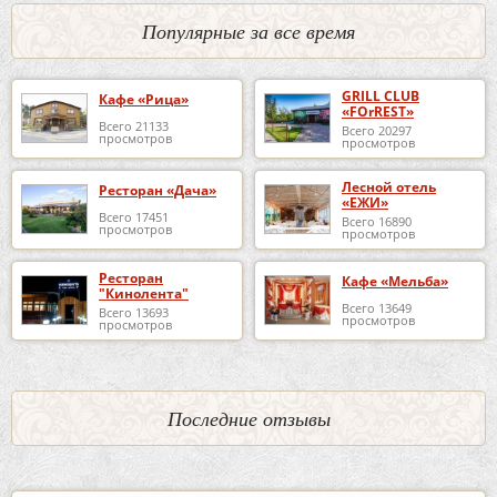
Популярные за все время
GRILL CLUB
Кафе «Рица»
«FOrREST»
Всего 21133
Всего 20297
просмотров
просмотров
Лесной отель
Ресторан «Дача»
«ЕЖИ»
Всего 17451
Всего 16890
просмотров
просмотров
Ресторан
Кафе «Мельба»
"Кинолента"
Всего 13649
Всего 13693
просмотров
просмотров
Последние отзывы