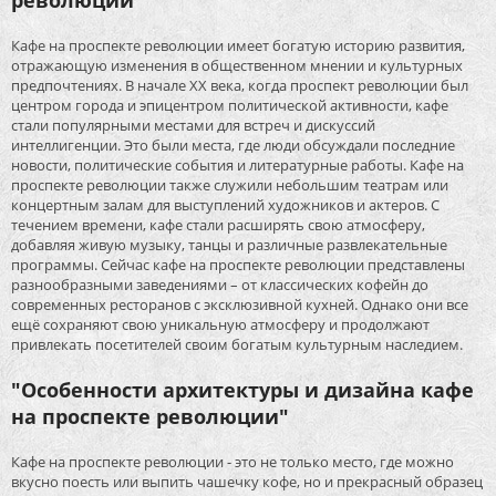
революции"
Кафе на проспекте революции имеет богатую историю развития,
отражающую изменения в общественном мнении и культурных
предпочтениях. В начале XX века, когда проспект революции был
центром города и эпицентром политической активности, кафе
стали популярными местами для встреч и дискуссий
интеллигенции. Это были места, где люди обсуждали последние
новости, политические события и литературные работы. Кафе на
проспекте революции также служили небольшим театрам или
концертным залам для выступлений художников и актеров. С
течением времени, кафе стали расширять свою атмосферу,
добавляя живую музыку, танцы и различные развлекательные
программы. Сейчас кафе на проспекте революции представлены
разнообразными заведениями – от классических кофейн до
современных ресторанов с эксклюзивной кухней. Однако они все
ещё сохраняют свою уникальную атмосферу и продолжают
привлекать посетителей своим богатым культурным наследием.
"Особенности архитектуры и дизайна кафе
на проспекте революции"
Кафе на проспекте революции - это не только место, где можно
вкусно поесть или выпить чашечку кофе, но и прекрасный образец