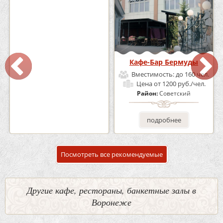
Кафе «Шишка»
Кафе-Бар Бермуды
Вместимость:
до 100 чел.
Вместимость:
до 160 чел.
Цена
от 1700 руб./чел.
Цена
от 1200 руб./чел.
Район:
Советский
Район:
Советский
подробнее
подробнее
Посмотреть все рекомендуемые
Другие кафе, рестораны, банкетные залы в
Воронеже