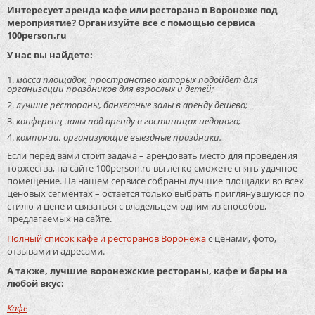
Интересует аренда кафе или ресторана в Воронеже под
мероприятие? Организуйте все с помощью сервиса
100person.ru
У нас вы найдете:
масса площадок, пространство которых подойдет для
организации праздников для взрослых и детей;
лучшие рестораны, банкетные залы в аренду дешево;
конференц-залы под аренду в гостиницах недорого;
компании, организующие выездные праздники.
Если перед вами стоит задача – арендовать место для проведения
торжества, на сайте 100person.ru вы легко сможете снять удачное
помещение. На нашем сервисе собраны лучшие площадки во всех
ценовых сегментах – остается только выбрать приглянувшуюся по
стилю и цене и связаться с владельцем одним из способов,
предлагаемых на сайте.
Полный список кафе и ресторанов Воронежа
с ценами, фото,
отзывами и адресами.
А также, лучшие воронежские рестораны, кафе и бары на
любой вкус:
Кафе