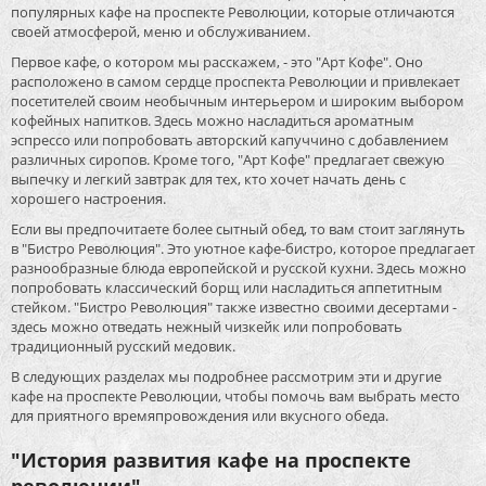
популярных кафе на проспекте Революции, которые отличаются
своей атмосферой, меню и обслуживанием.
Первое кафе, о котором мы расскажем, - это "Арт Кофе". Оно
расположено в самом сердце проспекта Революции и привлекает
посетителей своим необычным интерьером и широким выбором
кофейных напитков. Здесь можно насладиться ароматным
эспрессо или попробовать авторский капуччино с добавлением
различных сиропов. Кроме того, "Арт Кофе" предлагает свежую
выпечку и легкий завтрак для тех, кто хочет начать день с
хорошего настроения.
Если вы предпочитаете более сытный обед, то вам стоит заглянуть
в "Бистро Революция". Это уютное кафе-бистро, которое предлагает
разнообразные блюда европейской и русской кухни. Здесь можно
попробовать классический борщ или насладиться аппетитным
стейком. "Бистро Революция" также известно своими десертами -
здесь можно отведать нежный чизкейк или попробовать
традиционный русский медовик.
В следующих разделах мы подробнее рассмотрим эти и другие
кафе на проспекте Революции, чтобы помочь вам выбрать место
для приятного времяпровождения или вкусного обеда.
"История развития кафе на проспекте