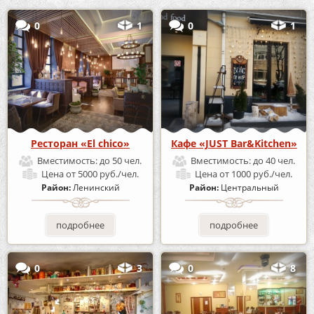
0
1
0
1
Ресторан «El chico»
Кафе «JUST Bar&Kitchen»
Вместимость:
до 50 чел.
Вместимость:
до 40 чел.
Цена
от 5000 руб./чел.
Цена
от 1000 руб./чел.
Район:
Ленинский
Район:
Центральный
подробнее
подробнее
0
3
0
8