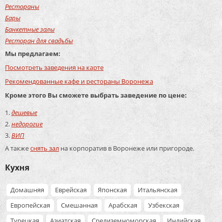
Рестораны
Бары
Банкетные залы
Ресторан для свадьбы
Мы предлагаем:
Посмотреть заведения на карте
Рекомендованные кафе и рестораны Воронежа
Кроме этого Вы сможете выбрать заведение по цене:
дешевые
недорогие
ВИП
А также
снять зал
на корпоратив в Воронеже или пригороде.
Кухня
Домашняя
Еврейская
Японская
Итальянская
Европейская
Смешанная
Арабская
Узбекская
Турецкая
Азиатская
Средиземноморская
Индийская