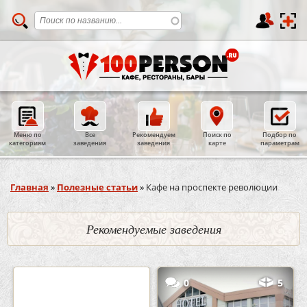
Меню по
Все
Рекомендуем
Поиск по
Подбор по
категориям
заведения
заведения
карте
параметрам
Вы здесь
Главная
»
Полезные статьи
»
Кафе на проспекте революции
Рекомендуемые заведения
2
3
0
5