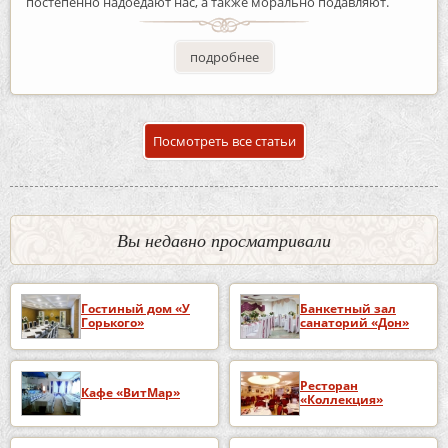
постепенно надоедают нас, а также морально подавляют.
подробнее
Посмотреть все статьи
Вы недавно просматривали
Гостиный дом «У
Банкетный зал
Горького»
санаторий «Дон»
Ресторан
Кафе «ВитМар»
«Коллекция»