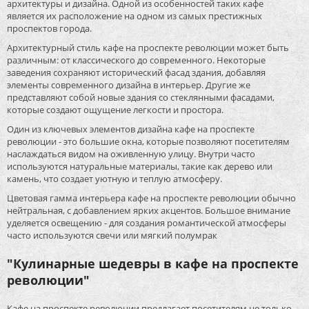
архитектуры и дизайна. Одной из особенностей таких кафе
является их расположение на одном из самых престижных
проспектов города.
Архитектурный стиль кафе на проспекте революции может быть
различным: от классического до современного. Некоторые
заведения сохраняют исторический фасад здания, добавляя
элементы современного дизайна в интерьер. Другие же
представляют собой новые здания со стеклянными фасадами,
которые создают ощущение легкости и простора.
Один из ключевых элементов дизайна кафе на проспекте
революции - это большие окна, которые позволяют посетителям
наслаждаться видом на оживленную улицу. Внутри часто
используются натуральные материалы, такие как дерево или
камень, что создает уютную и теплую атмосферу.
Цветовая гамма интерьера кафе на проспекте революции обычно
нейтральная, с добавлением ярких акцентов. Большое внимание
уделяется освещению - для создания романтической атмосферы
часто используются свечи или мягкий полумрак
"Кулинарные шедевры в кафе на проспекте
революции"
Кафе на проспекте революции предлагает посетителям не только