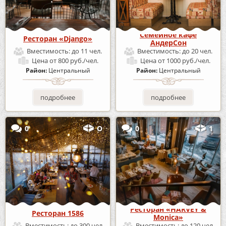
Семейное кафе
Ресторан «Django»
АндерСон
Вместимость:
до 11 чел.
Вместимость:
до 20 чел.
Цена
от 800 руб./чел.
Цена
от 1000 руб./чел.
Район:
Центральный
Район:
Центральный
подробнее
подробнее
0
О
0
1
Ресторан «HARVEY &
Ресторан 1586
Monica»
Вместимость:
до 300 чел.
Вместимость:
до 120 чел.