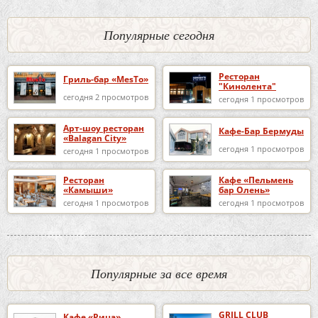
Популярные сегодня
Ресторан
Гриль-бар «MesTo»
"Кинолента"
сегодня 2 просмотров
сегодня 1 просмотров
Арт-шоу ресторан
Кафе-Бар Бермуды
«Balagan City»
сегодня 1 просмотров
сегодня 1 просмотров
Ресторан
Кафе «Пельмень
«Камыши»
бар Олень»
сегодня 1 просмотров
сегодня 1 просмотров
Популярные за все время
GRILL CLUB
Кафе «Рица»