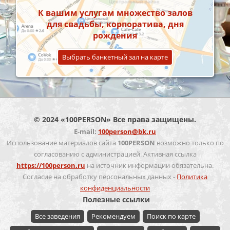
К вашим услугам множество залов
для свадьбы, корпоратива, дня
рождения
Выбрать банкетный зал на карте
© 2024 «100PERSON» Все права защищены.
E-mail:
100person@bk.ru
Использование материалов сайта
100PERSON
возможно только по
согласованию с администрацией. Активная ссылка
https://100person.ru
на источник информации обязательна.
Согласие на обработку персональных данных -
Политика
конфиденциальности
Полезные ссылки
Все заведения
Рекомендуем
Поиск по карте