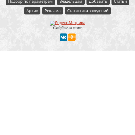
Подбор по параметрам
Владельцам
Добавить
Статьи
Архив
Реклама
Статистика заведений
Следуйте за нами:
Мероприятие
Свадьбы
Корпоратив
Детский праздник
День рождения
Юбилей
Выпускной
Вечеринка
Встреча болельщиков
Деловая встреча
Кейтеринг
Team-building
Конференция, тренинг
Премии, церемонии
Фуршет
Поминки
Тип заведения