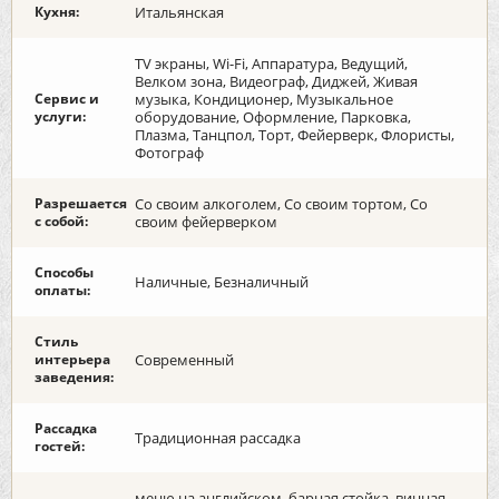
Кухня:
Итальянская
TV экраны, Wi-Fi, Аппаратура, Ведущий,
Велком зона, Видеограф, Диджей, Живая
Сервис и
музыка, Кондиционер, Музыкальное
услуги:
оборудование, Оформление, Парковка,
Плазма, Танцпол, Торт, Фейерверк, Флористы,
Фотограф
Разрешается
Со своим алкоголем, Со своим тортом, Со
с собой:
своим фейерверком
Способы
Наличные, Безналичный
оплаты:
Стиль
интерьера
Современный
заведения:
Рассадка
Традиционная рассадка
гостей:
меню на английском, барная стойка, винная