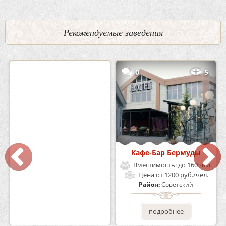
Рекомендуемые заведения
2
3
0
5
Кафе «Шишка»
Кафе-Бар Бермуды
Вместимость:
до 100 чел.
Вместимость:
до 160 чел.
Цена
от 1700 руб./чел.
Цена
от 1200 руб./чел.
Район:
Советский
Район:
Советский
подробнее
подробнее