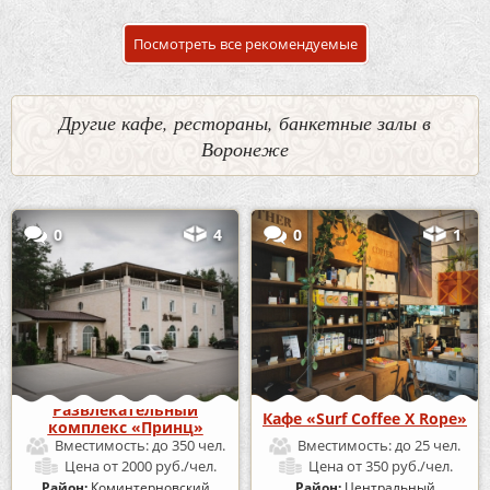
Посмотреть все рекомендуемые
Другие кафе, рестораны, банкетные залы в
Воронеже
0
4
0
1
Развлекательный
Кафе «Surf Coffee X Rope»
комплекс «Принц»
Вместимость:
до 350 чел.
Вместимость:
до 25 чел.
Цена
от 2000 руб./чел.
Цена
от 350 руб./чел.
Район:
Коминтерновский
Район:
Центральный