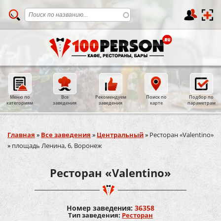
Меню по
Все
Рекомендуем
Поиск по
Подбор по
категориям
заведения
заведения
карте
параметрам
Вы здесь
Главная
»
Все заведения
»
Центральный
»
Ресторан «Valentino»
»
площадь Ленина, 6, Воронеж
Ресторан «Valentino»
Номер заведения:
36358
Тип заведения:
Ресторан