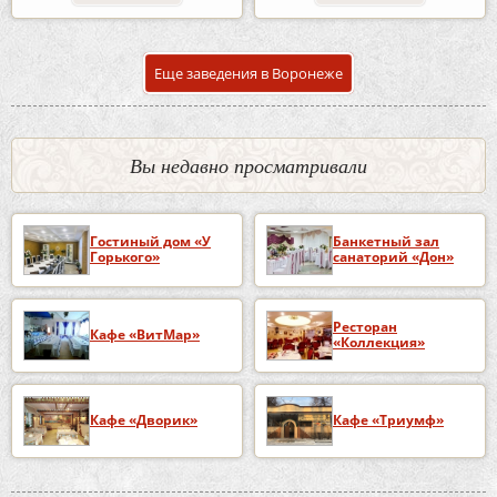
Еще заведения в Воронеже
Вы недавно просматривали
Гостиный дом «У
Банкетный зал
Горького»
санаторий «Дон»
Ресторан
Кафе «ВитМар»
«Коллекция»
Кафе «Дворик»
Кафе «Триумф»