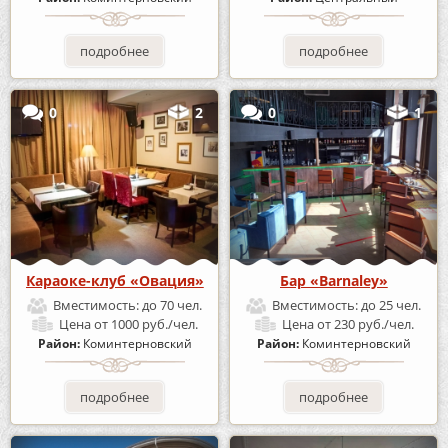
подробнее
подробнее
0
2
0
1
Караоке-клуб «Овация»
Бар «Barnaley»
Вместимость:
до 70 чел.
Вместимость:
до 25 чел.
Цена
от 1000 руб./чел.
Цена
от 230 руб./чел.
Район:
Коминтерновский
Район:
Коминтерновский
подробнее
подробнее