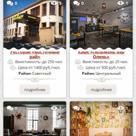
0
5
0
1
Ресторан «Восточный
Кафе «Пельмень бар
рай»
Олень»
Вместимость:
до 250 чел.
Вместимость:
до 25 чел.
Цена
от 1400 руб./чел.
Цена
от 500 руб./чел.
Район:
Советский
Район:
Центральный
подробнее
подробнее
0
1
0
1