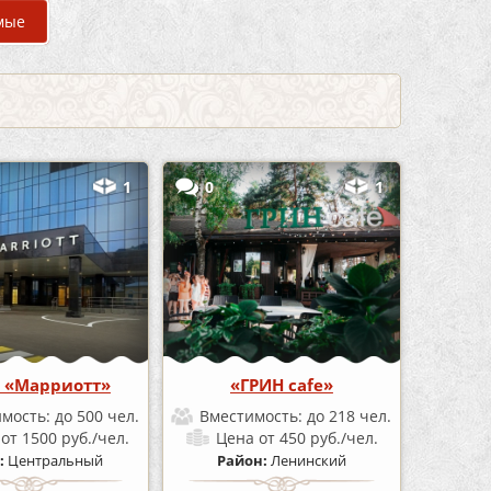
мые
1
0
1
 «Марриотт»
«ГРИН cafe»
имость:
до 500 чел.
Вместимость:
до 218 чел.
а
от 1500 руб./чел.
Цена
от 450 руб./чел.
:
Центральный
Район:
Ленинский