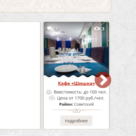
5
2
3
Бар Бермуды
Кафе «Шишка»
мость:
до 160 чел.
Вместимость:
до 100 чел.
от 1200 руб./чел.
Цена
от 1700 руб./чел.
он:
Советский
Район:
Советский
одробнее
подробнее