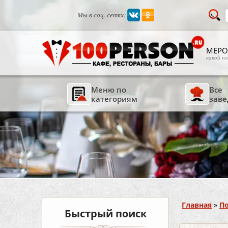
Мы в соц. сетях:
МЕРО
какой п
Меню по
Все
категориям
заве
Вы здесь
Главная
»
По
Быстрый поиск