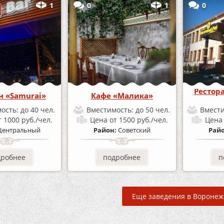
1
0
1
0
Рестор
н «Samurai»
Кафе «Малика»
ость:
до 40 чел.
Вместимость:
до 50 чел.
Вмест
т 1000 руб./чел.
Цена
от 1500 руб./чел.
Цен
Центральный
Район:
Советский
Рай
дробнее
подробнее
п
Еще заведения в Воронеж