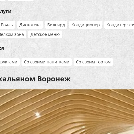
слуги
Рояль
Дискотека
Бильярд
Кондиционер
Кондитерска
Велком зона
Детское меню
ся
фруктами
Со своими напитками
Со своим тортом
 кальяном Воронеж