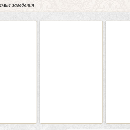
емые заведения
2
3
0
Кафе «Шишка»
Кафе-
Вместимость:
до 100 чел.
Вмести
Цена
от 1700 руб./чел.
Цена
Район:
Советский
Рай
подробнее
п