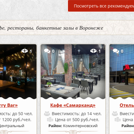
Посмотреть все рекомендуе
фе, рестораны, банкетные залы в Воронеже
1
0
1
0
rry Bar»
Кафе «Самарканд»
Отель
ость:
до 50 чел.
Вместимость:
до 14 чел.
Вмест
т 1200 руб./чел.
Цена
от 500 руб./чел.
Цен
Центральный
Район:
Коминтерновский
Район