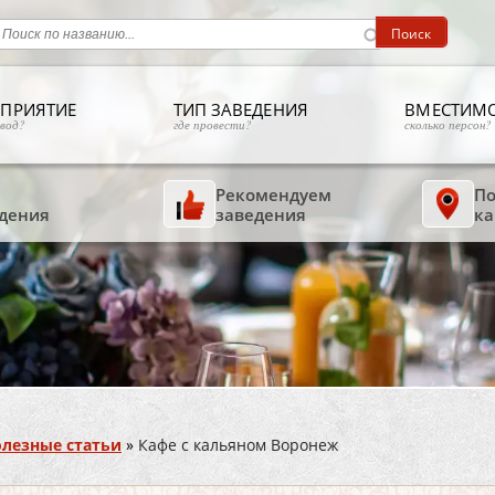
ПРИЯТИЕ
ТИП ЗАВЕДЕНИЯ
ВМЕСТИМ
овод?
где провести?
сколько персон?
Рекомендуем
По
дения
заведения
ка
лезные статьи
»
Кафе с кальяном Воронеж