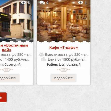
5
0
1
ан «Восточный
Кафе «Т-кафе»
рай»
имость:
до 250 чел.
Вместимость:
до 220 чел.
а
от 1400 руб./чел.
Цена
от 1500 руб./чел.
он:
Советский
Район:
Центральный
одробнее
подробнее
е