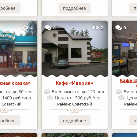
дробнее
подробнее
п
4
0
2
0
Кафе «
сная сказка»
Кафе «Иверия»
ость:
до 80 чел.
Вместимость:
до 120 чел.
Вмест
т 1400 руб./чел.
Цена
от 1500 руб./чел.
Цен
:
Советский
Район:
Советский
Район
дробнее
подробнее
п