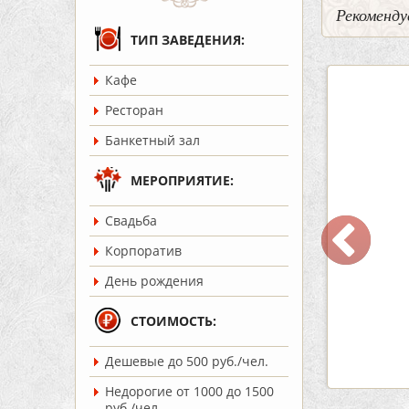
Рекоменду
ТИП ЗАВЕДЕНИЯ:
Кафе
5
2
3
Ресторан
Банкетный зал
МЕРОПРИЯТИЕ:
Cвадьба
ар Бермуды
Кафе «Шишка»
Корпоратив
ость:
до 160 чел.
Вместимость:
до 100 чел.
День рождения
т 1200 руб./чел.
Цена
от 1700 руб./чел.
:
Советский
Район:
Советский
СТОИМОСТЬ:
Дешевые до 500 руб./чел.
робнее
подробнее
Недорогие от 1000 до 1500
руб./чел.