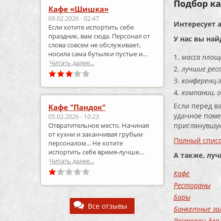
Подбор ка
Кафе «Шишка»
09.02.2026 - 02:47
Интересует 
Если хотите испортить себе
праздник, вам сюда. Персонал от
У нас вы най
слова совсем не обслуживает,
носила сама бутылки пустые и
масса площ
приносила полные.
Читать далее...
лучшие рес
конференц-з
компании, 
Если перед в
Кафе "Пандок"
удачное поме
05.02.2026 - 10:23
приглянувшую
Отвратительное место. Начиная
от кухни и заканчивая грубым
Полный списо
персоналом... Не хотите
испортить себе время-лучше
А также, лу
выберите что-то другое..
Читать далее...
Кафе
Рестораны
Бары
Все отзывы
Банкетные за
Ресторан для