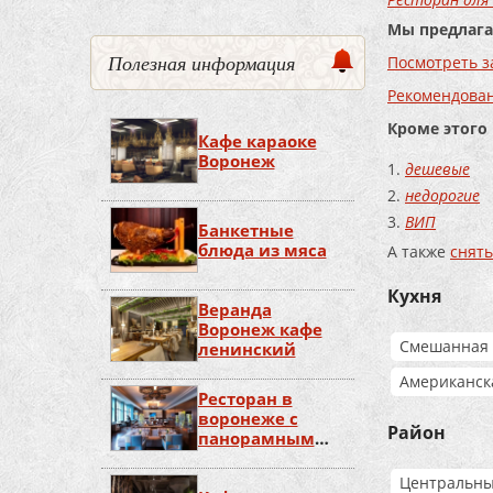
Мы предлага
Полезная информация
Посмотреть з
Рекомендова
Кроме этого
Кафе караоке
Воронеж
дешевые
недорогие
ВИП
Банкетные
блюда из мяса
А также
снять
Кухня
Веранда
Воронеж кафе
Смешанная
ленинский
Американск
Ресторан в
воронеже с
Район
панорамным
видом
Центральн