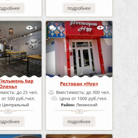
одробнее
подробнее
1
0
1
Пельмень бар
Ресторан «Нур»
Олень»
имость:
до 25 чел.
Вместимость:
до 300 чел.
а
от 500 руб./чел.
Цена
от 1000 руб./чел.
:
Центральный
Район:
Ленинский
одробнее
подробнее