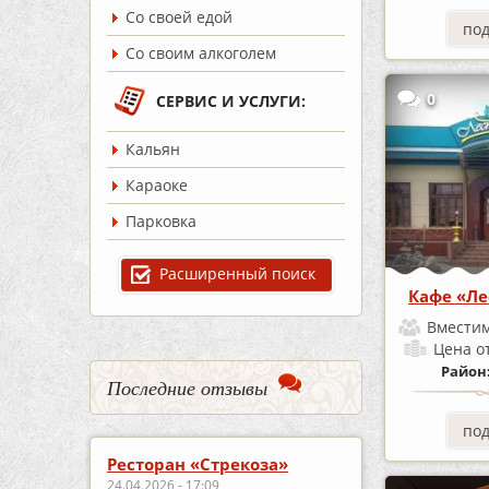
Со своей едой
по
Со своим алкоголем
0
СЕРВИС И УСЛУГИ:
Кальян
Караоке
Парковка
Расширенный поиск
Кафе «Ле
Вместим
Цена
о
Район
Последние отзывы
по
Ресторан «Стрекоза»
24.04.2026 - 17:09