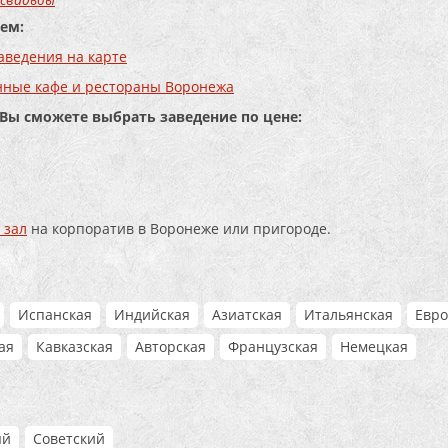
ем:
аведения на карте
нные кафе и рестораны Воронежа
 Вы сможете выбрать заведение по цене:
 зал
на корпоратив в Воронеже или пригороде.
Испанская
Индийская
Азиатская
Итальянская
Евро
ая
Кавказская
Авторская
Французская
Немецкая
ый
Советский