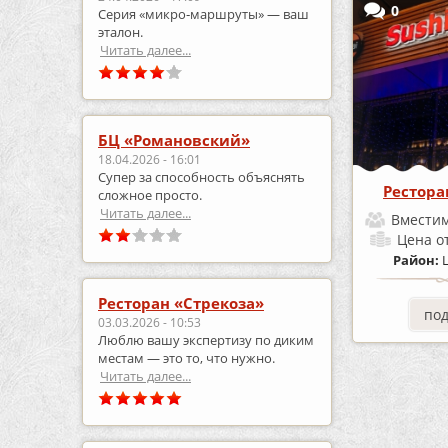
0
Серия «микро‑маршруты» — ваш
эталон.
Читать далее...
БЦ «Романовский»
18.04.2026 - 16:01
Супер за способность объяснять
Рестора
сложное просто.
Читать далее...
Вместим
Цена
о
Район:
Ресторан «Стрекоза»
по
03.03.2026 - 10:53
Люблю вашу экспертизу по диким
местам — это то, что нужно.
Читать далее...