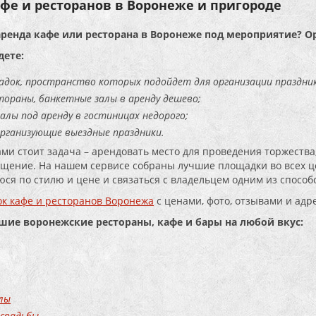
фе и ресторанов в Воронеже и пригороде
аренда кафе или ресторана в Воронеже под мероприятие? О
дете:
адок, пространство которых подойдет для организации праздник
тораны, банкетные залы в аренду дешево;
алы под аренду в гостиницах недорого;
организующие выездные праздники.
ами стоит задача – арендовать место для проведения торжества,
щение. На нашем сервисе собраны лучшие площадки во всех це
ся по стилю и цене и связаться с владельцем одним из способо
к кафе и ресторанов Воронежа
с ценами, фото, отзывами и адр
чшие воронежские рестораны, кафе и бары на любой вкус:
лы
 свадьбы