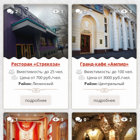
2
1
0
3
Ресторан «Стрекоза»
Гранд-кафе «Ампир»
Вместимость:
до 25 чел.
Вместимость:
до 100 чел.
Цена
от 700 руб./чел.
Цена
от 3000 руб./чел.
Район:
Ленинский
Район:
Центральный
подробнее
подробнее
1
3
0
2