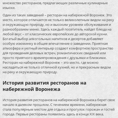
множество ресторанов, предлагающих различные кулинарные
изыски.
Один из таких заведений – ресторан на набережной Воронеж. Это
место, которое отличается не только великолепным видом на реку
и окружающую природу, но и высоким уровнем обслуживания и
разнообразием меню. Здесь каждый посетитель найдет блюда на
любой вкус – от классических европейских до авторской кухни.
Богатый выбор алкогольных напитков и десертов добавляет
особую изюминку в общее впечатление о заведении. Приятная
атмосфера и уютный интерьер создают комфортное пространство
для проведения деловых встреч, романтических свиданий или
просто приятного времяпровождения с друзьями и близкими.
Ресторан на набережной Воронеж – это место, где можно
насладиться не только отличной кухней, но и прекрасным видом
на реку и окружающую природу.
История развития ресторанов на
набережной Воронежа
История развития ресторанов на набережной Воронежа берет свое
начало в далеком прошлом. С течением времени, набережная
стала популярным местом для отдыха и прогулок горожан и гостей
города. Первые рестораны появились здесь в конце XIX века,