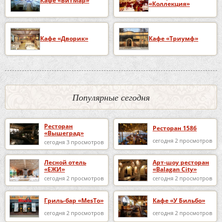
Кафе «ВитМар»
«Коллекция»
Кафе «Дворик»
Кафе «Триумф»
Популярные сегодня
Ресторан
Ресторан 1586
«Вышеград»
сегодня 2 просмотров
сегодня 3 просмотров
Лесной отель
Арт-шоу ресторан
«ЕЖИ»
«Balagan City»
сегодня 2 просмотров
сегодня 2 просмотров
Гриль-бар «MesTo»
Кафе «У Бильбо»
сегодня 2 просмотров
сегодня 2 просмотров