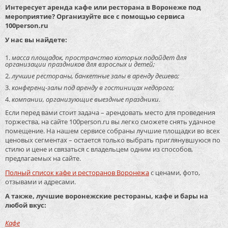
Интересует аренда кафе или ресторана в Воронеже под
мероприятие? Организуйте все с помощью сервиса
100person.ru
У нас вы найдете:
масса площадок, пространство которых подойдет для
организации праздников для взрослых и детей;
лучшие рестораны, банкетные залы в аренду дешево;
конференц-залы под аренду в гостиницах недорого;
компании, организующие выездные праздники.
Если перед вами стоит задача – арендовать место для проведения
торжества, на сайте 100person.ru вы легко сможете снять удачное
помещение. На нашем сервисе собраны лучшие площадки во всех
ценовых сегментах – остается только выбрать приглянувшуюся по
стилю и цене и связаться с владельцем одним из способов,
предлагаемых на сайте.
Полный список кафе и ресторанов Воронежа
с ценами, фото,
отзывами и адресами.
А также, лучшие воронежские рестораны, кафе и бары на
любой вкус:
Кафе