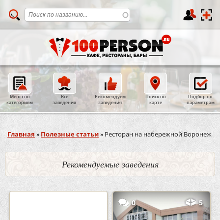
Меню по
Все
Рекомендуем
Поиск по
Подбор по
категориям
заведения
заведения
карте
параметрам
Вы здесь
Главная
»
Полезные статьи
»
Ресторан на набережной Воронеж
Рекомендуемые заведения
2
3
0
5