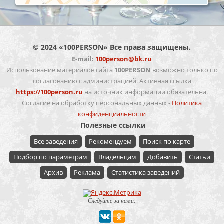
© 2024 «100PERSON» Все права защищены.
E-mail:
100person@bk.ru
Использование материалов сайта
100PERSON
возможно только по
согласованию с администрацией. Активная ссылка
https://100person.ru
на источник информации обязательна.
Согласие на обработку персональных данных -
Политика
конфиденциальности
Полезные ссылки
Все заведения
Рекомендуем
Поиск по карте
Подбор по параметрам
Владельцам
Добавить
Статьи
Архив
Реклама
Статистика заведений
Следуйте за нами: