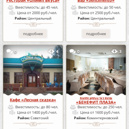
Ресторан «Олимп вкуса»
Бар «Sentimento»
Вместимость:
до 45 чел.
Вместимость:
до 50 чел.
Цена
от 2000 руб./чел.
Цена
от 2500 руб./чел.
Район:
Центральный
Район:
Центральный
подробнее
подробнее
0
4
0
3
Конгресс-отель
Кафе «Лесная сказка»
«БЕНЕФИТ ПЛАЗА»
Вместимость:
до 80 чел.
Вместимость:
до 250 чел.
Цена
от 1400 руб./чел.
Цена
от 1600 руб./чел.
Район:
Советский
Район:
Коминтерновский