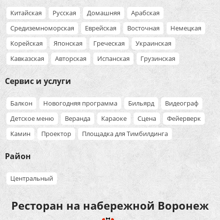
Китайская
Русская
Домашняя
Арабская
Средиземноморская
Еврейская
Восточная
Немецкая
Корейская
Японская
Греческая
Украинская
Кавказская
Авторская
Испанская
Грузинская
Сервис и услуги
Балкон
Новогодняя программа
Бильярд
Видеограф
Детское меню
Веранда
Караоке
Сцена
Фейерверк
Камин
Проектор
Площадка для Тимбилдинга
Район
Центральный
Ресторан на набережной Воронеж