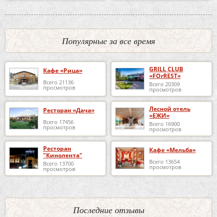
Популярные за все время
GRILL CLUB
Кафе «Рица»
«FOrREST»
Всего 21136
Всего 20309
просмотров
просмотров
Лесной отель
Ресторан «Дача»
«ЕЖИ»
Всего 17456
Всего 16900
просмотров
просмотров
Ресторан
Кафе «Мельба»
"Кинолента"
Всего 13654
Всего 13700
просмотров
просмотров
Последние отзывы