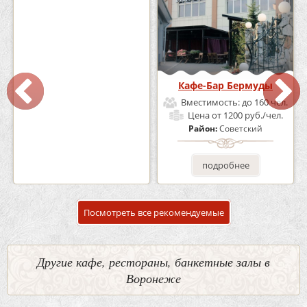
Кафе «Шишка»
Кафе-Бар Бермуды
Вместимость:
до 100 чел.
Вместимость:
до 160 чел.
Цена
от 1700 руб./чел.
Цена
от 1200 руб./чел.
Район:
Советский
Район:
Советский
подробнее
подробнее
Посмотреть все рекомендуемые
Другие кафе, рестораны, банкетные залы в
Воронеже