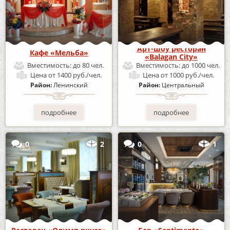
Арт-шоу ресторан
Кафе «Мельба»
«Balagan City»
Вместимость:
до 80 чел.
Вместимость:
до 1000 чел.
Цена
от 1400 руб./чел.
Цена
от 1000 руб./чел.
Район:
Ленинский
Район:
Центральный
подробнее
подробнее
0
2
0
1