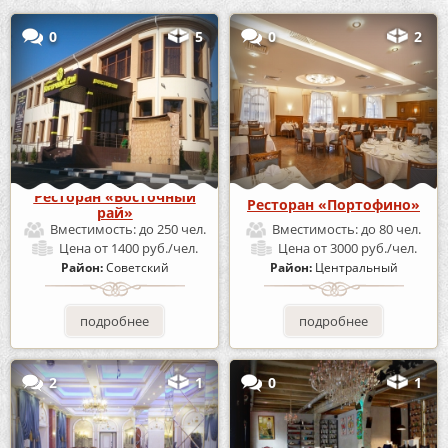
0
5
0
2
Ресторан «Восточный
Ресторан «Портофино»
рай»
Вместимость:
до 250 чел.
Вместимость:
до 80 чел.
Цена
от 1400 руб./чел.
Цена
от 3000 руб./чел.
Район:
Советский
Район:
Центральный
подробнее
подробнее
2
1
0
1