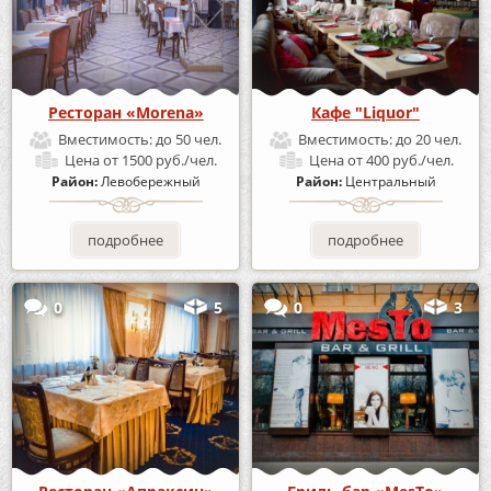
Ресторан «Morena»
Кафе "Liquor"
Вместимость:
до 50 чел.
Вместимость:
до 20 чел.
Цена
от 1500 руб./чел.
Цена
от 400 руб./чел.
Район:
Левобережный
Район:
Центральный
подробнее
подробнее
0
5
0
3