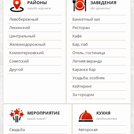
РАЙОНЫ
ЗАВЕДЕНИЯ
города воронеж
где провести?
Левобережный
Банкетный зал
Ленинский
Ресторан
Центральный
Кафе
Железнодорожный
Бар, паб
Коминтерновский
Отель, гостиница
Советский
Летняя веранда
Другой
Караоке бар
Усадьба, особняк
Кейтеринг
За городом
МЕРОПРИЯТИЕ
КУХНЯ
какой повод?
предпочтения
Cвадьба
Авторская