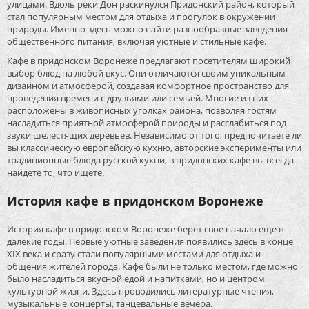
улицами. Вдоль реки Дон раскинулся Придонский район, который
стал популярным местом для отдыха и прогулок в окружении
природы. Именно здесь можно найти разнообразные заведения
общественного питания, включая уютные и стильные кафе.
Кафе в придонском Воронеже предлагают посетителям широкий
выбор блюд на любой вкус. Они отличаются своим уникальным
дизайном и атмосферой, создавая комфортное пространство для
проведения времени с друзьями или семьей. Многие из них
расположены в живописных уголках района, позволяя гостям
насладиться приятной атмосферой природы и расслабиться под
звуки шелестящих деревьев. Независимо от того, предпочитаете ли
вы классическую европейскую кухню, авторские эксперименты или
традиционные блюда русской кухни, в придонских кафе вы всегда
найдете то, что ищете.
История кафе в придонском Воронеже
История кафе в придонском Воронеже берет свое начало еще в
далекие годы. Первые уютные заведения появились здесь в конце
XIX века и сразу стали популярными местами для отдыха и
общения жителей города. Кафе были не только местом, где можно
было насладиться вкусной едой и напитками, но и центром
культурной жизни. Здесь проводились литературные чтения,
музыкальные концерты, танцевальные вечера.