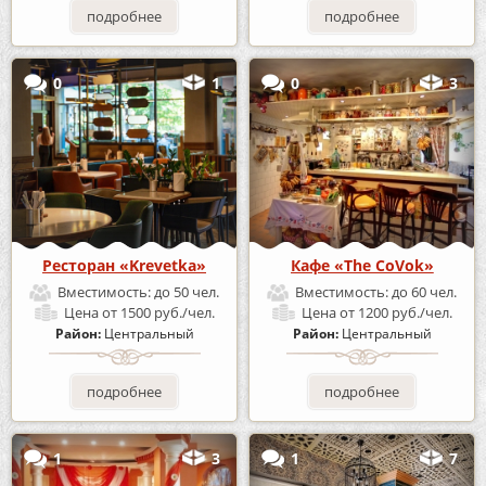
подробнее
подробнее
0
1
0
3
Ресторан «Krevetka»
Кафе «The CoVok»
Вместимость:
до 50 чел.
Вместимость:
до 60 чел.
Цена
от 1500 руб./чел.
Цена
от 1200 руб./чел.
Район:
Центральный
Район:
Центральный
подробнее
подробнее
1
3
1
7