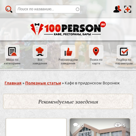
Меню по
Все
Рекомендуем
Поиск по
Подбор по
категориям
заведения
заведения
карте
параметрам
Вы здесь
Главная
»
Полезные статьи
»
Кафе в придонском Воронеж
Рекомендуемые заведения
2
3
0
5