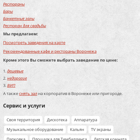
Рестораны
Бары
Банкетные залы
Ресторан для свадьбы
Мы предлагаем:
Посмотреть заведения на карте
Рекомендованные кафе и рестораны Воронежа
Кроме этого Вы сможете выбрать заведение по цене:
дешевые
недорогие
ВИП
А также
снять зал
на корпоратив в Воронеже или пригороде.
Сервис и услуги
Своя территория
Дискотека
Аппаратура
Музыкальное оборудование
Кальян
TV экраны
Парковка
Площадка для Тимбилдинга
Детская комната