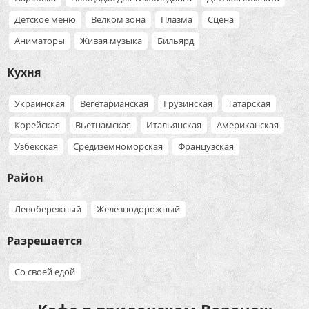
Детское меню
Велком зона
Плазма
Сцена
Аниматоры
Живая музыка
Бильярд
Кухня
Украинская
Вегетарианская
Грузинская
Татарская
Корейская
Вьетнамская
Итальянская
Американская
Узбекская
Средиземноморская
Французская
Район
Левобережный
Железнодорожный
Разрешается
Со своей едой