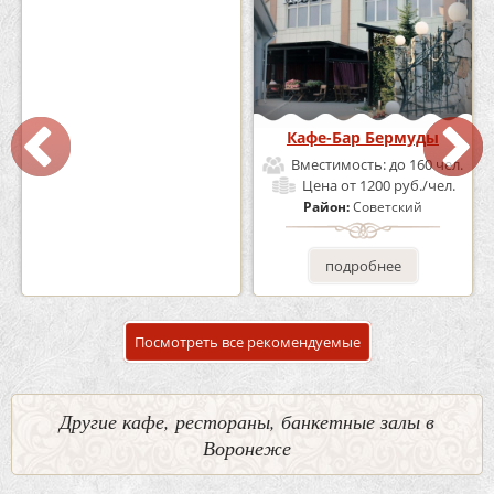
Кафе «Шишка»
Кафе-Бар Бермуды
Вместимость:
до 100 чел.
Вместимость:
до 160 чел.
Цена
от 1700 руб./чел.
Цена
от 1200 руб./чел.
Район:
Советский
Район:
Советский
подробнее
подробнее
Посмотреть все рекомендуемые
Другие кафе, рестораны, банкетные залы в
Воронеже