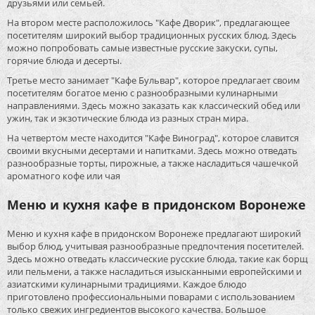
друзьями или семьей.
На втором месте расположилось "Кафе Дворик", предлагающее
посетителям широкий выбор традиционных русских блюд. Здесь
можно попробовать самые известные русские закуски, супы,
горячие блюда и десерты.
Третье место занимает "Кафе Бульвар", которое предлагает своим
посетителям богатое меню с разнообразными кулинарными
направлениями. Здесь можно заказать как классический обед или
ужин, так и экзотические блюда из разных стран мира.
На четвертом месте находится "Кафе Виноград", которое славится
своими вкусными десертами и напитками. Здесь можно отведать
разнообразные торты, пирожные, а также насладиться чашечкой
ароматного кофе или чая
Меню и кухня кафе в придонском Воронеже
Меню и кухня кафе в придонском Воронеже предлагают широкий
выбор блюд, учитывая разнообразные предпочтения посетителей.
Здесь можно отведать классические русские блюда, такие как борщ
или пельмени, а также насладиться изысканными европейскими и
азиатскими кулинарными традициями. Каждое блюдо
приготовлено профессиональными поварами с использованием
только свежих ингредиентов высокого качества. Большое