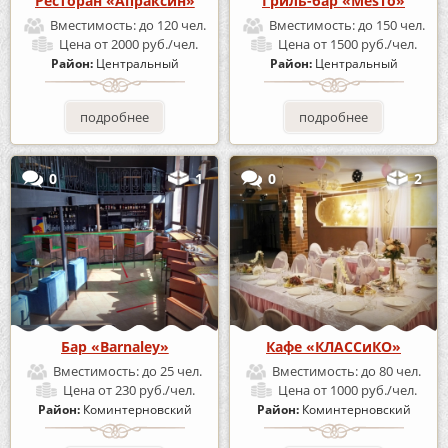
Ресторан «Апраксин»
Гриль-бар «MesTo»
Вместимость:
до 120 чел.
Вместимость:
до 150 чел.
Цена
от 2000 руб./чел.
Цена
от 1500 руб./чел.
Район:
Центральный
Район:
Центральный
подробнее
подробнее
0
1
0
2
Бар «Barnaley»
Кафе «КЛАССиКО»
Вместимость:
до 25 чел.
Вместимость:
до 80 чел.
Цена
от 230 руб./чел.
Цена
от 1000 руб./чел.
Район:
Коминтерновский
Район:
Коминтерновский