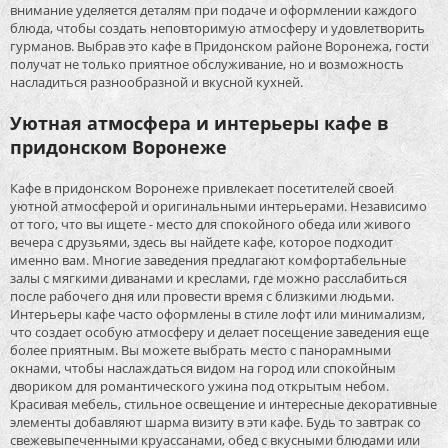
внимание уделяется деталям при подаче и оформлении каждого
блюда, чтобы создать неповторимую атмосферу и удовлетворить
гурманов. Выбрав это кафе в Придонском районе Воронежа, гости
получат не только приятное обслуживание, но и возможность
насладиться разнообразной и вкусной кухней.
Уютная атмосфера и интерьеры кафе в
придонском Воронеже
Кафе в придонском Воронеже привлекает посетителей своей
уютной атмосферой и оригинальными интерьерами. Независимо
от того, что вы ищете - место для спокойного обеда или живого
вечера с друзьями, здесь вы найдете кафе, которое подходит
именно вам. Многие заведения предлагают комфортабельные
залы с мягкими диванами и креслами, где можно расслабиться
после рабочего дня или провести время с близкими людьми.
Интерьеры кафе часто оформлены в стиле лофт или минимализм,
что создает особую атмосферу и делает посещение заведения еще
более приятным. Вы можете выбрать место с панорамными
окнами, чтобы наслаждаться видом на город или спокойным
двориком для романтического ужина под открытым небом.
Красивая мебель, стильное освещение и интересные декоративные
элементы добавляют шарма визиту в эти кафе. Будь то завтрак со
свежевыпеченными круассанами, обед с вкусными блюдами или