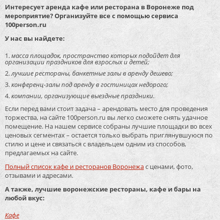
Интересует аренда кафе или ресторана в Воронеже под
мероприятие? Организуйте все с помощью сервиса
100person.ru
У нас вы найдете:
масса площадок, пространство которых подойдет для
организации праздников для взрослых и детей;
лучшие рестораны, банкетные залы в аренду дешево;
конференц-залы под аренду в гостиницах недорого;
компании, организующие выездные праздники.
Если перед вами стоит задача – арендовать место для проведения
торжества, на сайте 100person.ru вы легко сможете снять удачное
помещение. На нашем сервисе собраны лучшие площадки во всех
ценовых сегментах – остается только выбрать приглянувшуюся по
стилю и цене и связаться с владельцем одним из способов,
предлагаемых на сайте.
Полный список кафе и ресторанов Воронежа
с ценами, фото,
отзывами и адресами.
А также, лучшие воронежские рестораны, кафе и бары на
любой вкус:
Кафе