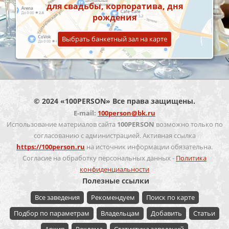
для свадьбы, корпоратива, дня
рождения
Выбрать банкетный зал на карте
© 2024 «100PERSON» Все права защищены.
E-mail:
100person@bk.ru
Использование материалов сайта
100PERSON
возможно только по
согласованию с администрацией. Активная ссылка
https://100person.ru
на источник информации обязательна.
Согласие на обработку персональных данных -
Политика
конфиденциальности
Полезные ссылки
Все заведения
Рекомендуем
Поиск по карте
Подбор по параметрам
Владельцам
Добавить
Статьи