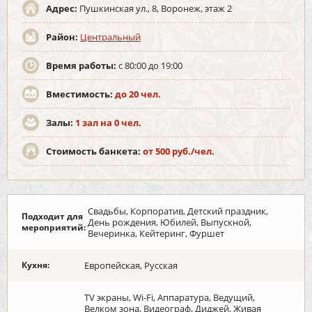
Адрес:
Пушкинская ул., 8, Воронеж, этаж 2
Район:
Центральный
Время работы:
с 80:00 до 19:00
Вместимость:
до 20 чел.
Залы:
1 зал на 0 чел.
Стоимость банкета:
от 500 руб./чел.
Свадьбы, Корпоратив, Детский праздник,
Подходит для
День рождения, Юбилей, Выпускной,
мероприятий:
Вечеринка, Кейтеринг, Фуршет
Кухня:
Европейская, Русская
TV экраны, Wi-Fi, Аппаратура, Ведущий,
Велком зона, Видеограф, Диджей, Живая