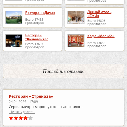
просмотров
Лесной отель
Ресторан «Дача»
«ЕЖИ»
Всего 17455
Всего 16893
просмотров
просмотров
Ресторан
Кафе «Мельба»
"Кинолента"
Всего 13652
Всего 13697
просмотров
просмотров
Последние отзывы
Ресторан «Стрекоза»
24.04.2026 - 17:09
Серия «микро‑маршруты» — ваш эталон.
Читать далее...