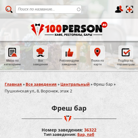
Меню по
Все
Рекомендуем
Поиск по
Подбор по
категориям
заведения
заведения
карте
параметрам
Вы здесь
Главная
»
Все заведения
»
Центральный
»
Фреш бар
»
Пушкинская ул., 8, Воронеж, этаж 2
Фреш бар
Номер заведения:
36322
Тип заведения:
Бар, паб