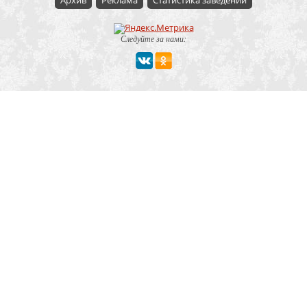
Архив
Реклама
Статистика заведений
Следуйте за нами:
Мероприятие
Свадьбы
Корпоратив
Детский праздник
День рождения
Юбилей
Выпускной
Вечеринка
Встреча болельщиков
Деловая встреча
Кейтеринг
Team-building
Конференция, тренинг
Премии, церемонии
Фуршет
Поминки
Тип заведения
Банкетный зал
Ресторан