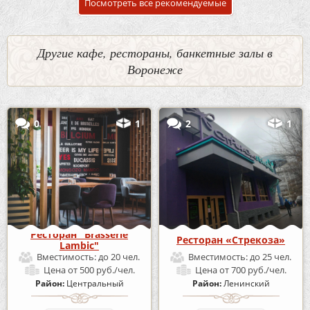
Посмотреть все рекомендуемые
Другие кафе, рестораны, банкетные залы в
Воронеже
0
1
2
1
Ресторан "Brasserie
Ресторан «Стрекоза»
Lambic"
Вместимость:
до 20 чел.
Вместимость:
до 25 чел.
Цена
от 500 руб./чел.
Цена
от 700 руб./чел.
Район:
Центральный
Район:
Ленинский