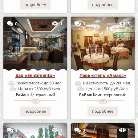
подробнее
подробнее
0
1
0
8
Бар «Sentimento»
Парк-отель «Амакс»
Вместимость:
до 50 чел.
Вместимость:
до 200 чел.
Цена
от 2500 руб./чел.
Цена
от 1500 руб./чел.
Район:
Центральный
Район:
Коминтерновский
подробнее
подробнее
1
1
0
1