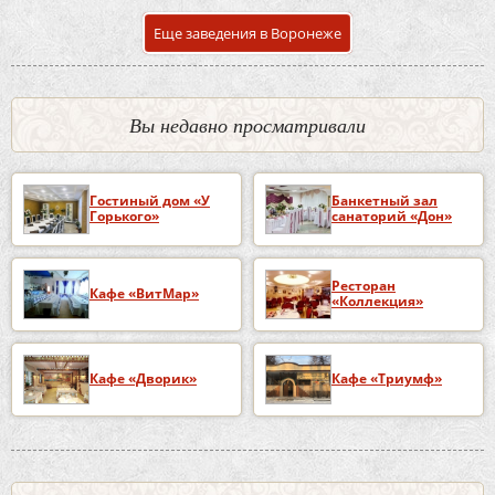
Еще заведения в Воронеже
Вы недавно просматривали
Гостиный дом «У
Банкетный зал
Горького»
санаторий «Дон»
Ресторан
Кафе «ВитМар»
«Коллекция»
Кафе «Дворик»
Кафе «Триумф»