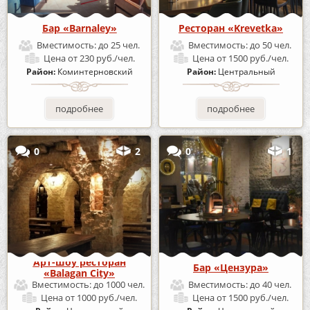
Бар «Barnaley»
Ресторан «Krevetka»
Вместимость:
до 25 чел.
Вместимость:
до 50 чел.
Цена
от 230 руб./чел.
Цена
от 1500 руб./чел.
Район:
Коминтерновский
Район:
Центральный
подробнее
подробнее
0
2
0
1
Арт-шоу ресторан
Бар «Цензура»
«Balagan City»
Вместимость:
до 1000 чел.
Вместимость:
до 40 чел.
Цена
от 1000 руб./чел.
Цена
от 1500 руб./чел.