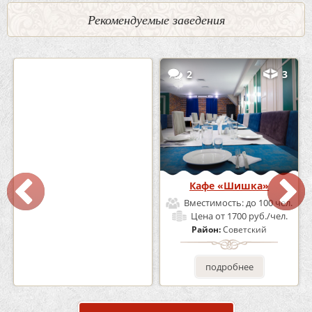
Рекомендуемые заведения
0
5
2
3
Кафе-Бар Бермуды
Кафе «Шишка»
Вместимость:
до 160 чел.
Вместимость:
до 100 чел.
Цена
от 1200 руб./чел.
Цена
от 1700 руб./чел.
Район:
Советский
Район:
Советский
подробнее
подробнее