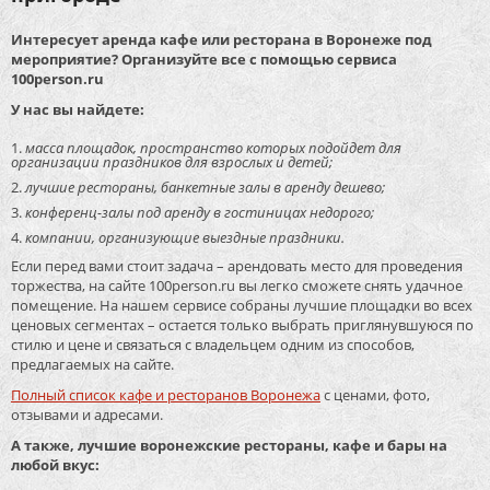
Интересует аренда кафе или ресторана в Воронеже под
мероприятие? Организуйте все с помощью сервиса
100person.ru
У нас вы найдете:
масса площадок, пространство которых подойдет для
организации праздников для взрослых и детей;
лучшие рестораны, банкетные залы в аренду дешево;
конференц-залы под аренду в гостиницах недорого;
компании, организующие выездные праздники.
Если перед вами стоит задача – арендовать место для проведения
торжества, на сайте 100person.ru вы легко сможете снять удачное
помещение. На нашем сервисе собраны лучшие площадки во всех
ценовых сегментах – остается только выбрать приглянувшуюся по
стилю и цене и связаться с владельцем одним из способов,
предлагаемых на сайте.
Полный список кафе и ресторанов Воронежа
с ценами, фото,
отзывами и адресами.
А также, лучшие воронежские рестораны, кафе и бары на
любой вкус: