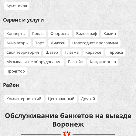
Армянская
Сервис и услуги
Концерты
Рояль
Флористы
Видеограф
Камин
Аниматоры
Торт
Диджей
Новогодняя программа
Своя территория
Шатер
Плазма
Караоке
Терраса
Музыкальное оборудование
Бассейн
Кондиционер
Проектор
Район
Коминтерновский
Центральный
Другой
Обслуживание банкетов на выезде
Воронеж