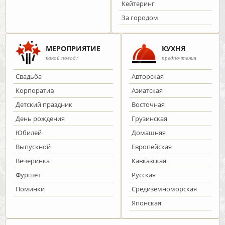
Кейтеринг
За городом
МЕРОПРИЯТИЕ
КУХНЯ
какой повод?
предпочтения
Cвадьба
Авторская
Корпоратив
Азиатская
Детский праздник
Восточная
День рождения
Грузинская
Юбилей
Домашняя
Выпускной
Европейская
Вечеринка
Кавказская
Фуршет
Русская
Поминки
Средиземноморская
Японская