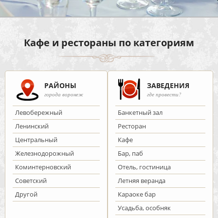
Кафе и рестораны по категориям
РАЙОНЫ
ЗАВЕДЕНИЯ
города воронеж
где провести?
Левобережный
Банкетный зал
Ленинский
Ресторан
Центральный
Кафе
Железнодорожный
Бар, паб
Коминтерновский
Отель, гостиница
Советский
Летняя веранда
Другой
Караоке бар
Усадьба, особняк