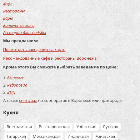
Кафе
Рестораны
Бары
Банкетные залы
Ресторан для свадьбы
Мы предлагаем:
Посмотреть заведения на карте
Рекомендованные кафе и рестораны Воронежа
Кроме этого Вы сможете выбрать заведение по цене:
дешевые
недорогие
ВИП
А также
снять зал
на корпоратив в Воронеже или пригороде.
Кухня
Вьетнамская
Вегетарианская
Узбекская
Русская
Татарская
Мексиканская
Индийская
Азиатская