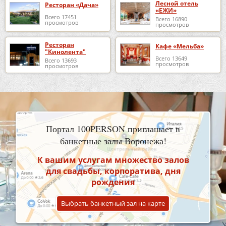
Лесной отель
Ресторан «Дача»
«ЕЖИ»
Всего 17451
Всего 16890
просмотров
просмотров
Ресторан
Кафе «Мельба»
"Кинолента"
Всего 13649
Всего 13693
просмотров
просмотров
Портал 100PERSON приглашает в
банкетные залы Воронежа!
К вашим услугам множество залов
для свадьбы, корпоратива, дня
рождения
Выбрать банкетный зал на карте