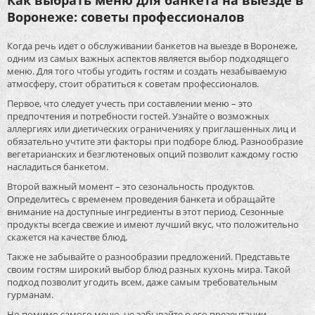
Как выбрать меню для банкета на выезде в
Воронеже: советы профессионалов
Когда речь идет о обслуживании банкетов на выезде в Воронеже,
одним из самых важных аспектов является выбор подходящего
меню. Для того чтобы угодить гостям и создать незабываемую
атмосферу, стоит обратиться к советам профессионалов.
Первое, что следует учесть при составлении меню – это
предпочтения и потребности гостей. Узнайте о возможных
аллергиях или диетических ограничениях у приглашенных лиц и
обязательно учтите эти факторы при подборе блюд. Разнообразие
вегетарианских и безглютеновых опций позволит каждому гостю
насладиться банкетом.
Второй важный момент – это сезональность продуктов.
Определитесь с временем проведения банкета и обращайте
внимание на доступные ингредиенты в этот период. Сезонные
продукты всегда свежие и имеют лучший вкус, что положительно
скажется на качестве блюд.
Также не забывайте о разнообразии предложений. Представьте
своим гостям широкий выбор блюд разных кухонь мира. Такой
подход позволит угодить всем, даже самым требовательным
гурманам.
Но помимо самого меню, не забывайте о его презентации.