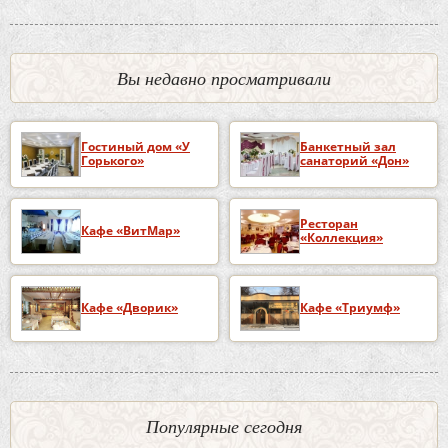
Вы недавно просматривали
Гостиный дом «У
Банкетный зал
Горького»
санаторий «Дон»
Ресторан
Кафе «ВитМар»
«Коллекция»
Кафе «Дворик»
Кафе «Триумф»
Популярные сегодня