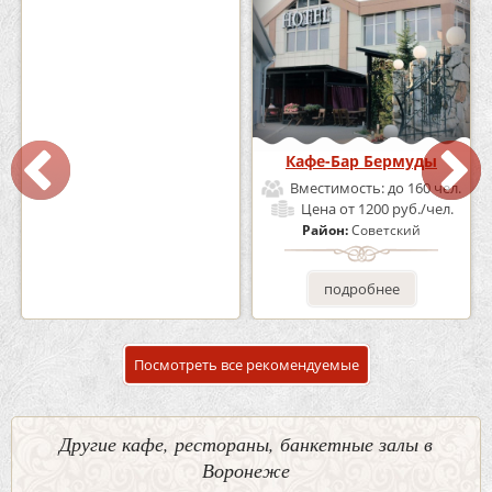
Кафе «Шишка»
Кафе-Бар Бермуды
Вместимость:
до 100 чел.
Вместимость:
до 160 чел.
Цена
от 1700 руб./чел.
Цена
от 1200 руб./чел.
Район:
Советский
Район:
Советский
подробнее
подробнее
Посмотреть все рекомендуемые
Другие кафе, рестораны, банкетные залы в
Воронеже