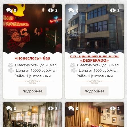
0
3
0
3
Ресторанный комплекс
«Понеслось» бар
«DESPERADO»
Вместимость:
до 20 чел.
Вместимость:
до 50 чел.
Цена
от 15000 руб./чел.
Цена
от 1000 руб./чел.
Район:
Центральный
Район:
Центральный
подробнее
подробнее
0
3
0
2