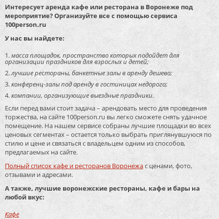
Интересует аренда кафе или ресторана в Воронеже под
мероприятие? Организуйте все с помощью сервиса
100person.ru
У нас вы найдете:
масса площадок, пространство которых подойдет для
организации праздников для взрослых и детей;
лучшие рестораны, банкетные залы в аренду дешево;
конференц-залы под аренду в гостиницах недорого;
компании, организующие выездные праздники.
Если перед вами стоит задача – арендовать место для проведения
торжества, на сайте 100person.ru вы легко сможете снять удачное
помещение. На нашем сервисе собраны лучшие площадки во всех
ценовых сегментах – остается только выбрать приглянувшуюся по
стилю и цене и связаться с владельцем одним из способов,
предлагаемых на сайте.
Полный список кафе и ресторанов Воронежа
с ценами, фото,
отзывами и адресами.
А также, лучшие воронежские рестораны, кафе и бары на
любой вкус:
Кафе