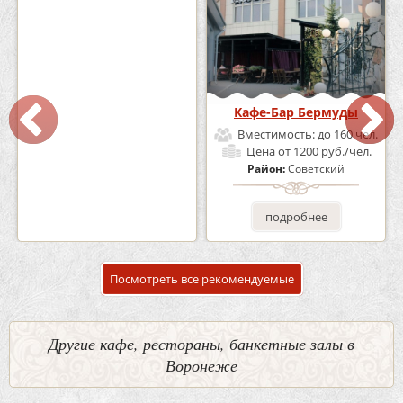
Кафе «Шишка»
Кафе-Бар Бермуды
Вместимость:
до 100 чел.
Вместимость:
до 160 чел.
Цена
от 1700 руб./чел.
Цена
от 1200 руб./чел.
Район:
Советский
Район:
Советский
подробнее
подробнее
Посмотреть все рекомендуемые
Другие кафе, рестораны, банкетные залы в
Воронеже