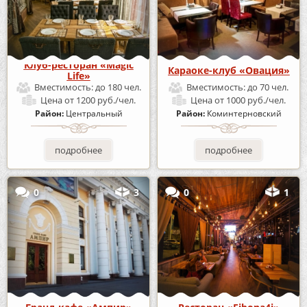
Клуб-ресторан «Magic
Караоке-клуб «Овация»
Life»
Вместимость:
до 180 чел.
Вместимость:
до 70 чел.
Цена
от 1200 руб./чел.
Цена
от 1000 руб./чел.
Район:
Центральный
Район:
Коминтерновский
подробнее
подробнее
0
3
0
1