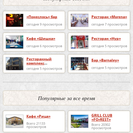
«Понеслось» бар
Ресторан «Morena»
сегодня 9 просмотров
сегодня 7 просмотров
Кафе «Шишка»
Ресторан «Нур»
сегодня 6 просмотров
сегодня 5 просмотров
Ресторанный
Бар «Barnaley»
комплекс
«DESPERADO»
сегодня 5 просмотров
сегодня 5 просмотров
Популярные за все время
GRILL CLUB
Кафе «Рица»
«FOrREST»
Всего 21133
Всего 20302
просмотров
просмотров