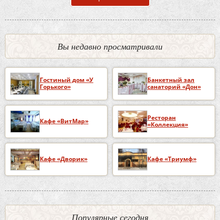
Вы недавно просматривали
Гостиный дом «У
Банкетный зал
Горького»
санаторий «Дон»
Ресторан
Кафе «ВитМар»
«Коллекция»
Кафе «Дворик»
Кафе «Триумф»
Популярные сегодня