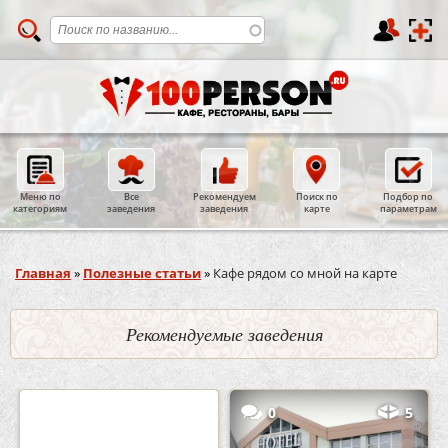
Меню по
Все
Рекомендуем
Поиск по
Подбор по
категориям
заведения
заведения
карте
параметрам
Вы здесь
Главная
»
Полезные статьи
»
Кафе рядом со мной на карте
Рекомендуемые заведения
2
3
0
5