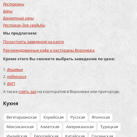
Рестораны
Бары
Банкетные залы
Ресторан для свадьбы
Мы предлагаем:
Посмотреть заведения на карте
Рекомендованные кафе и рестораны Воронежа
Кроме этого Вы сможете выбрать заведение по цене:
дешевые
недорогие
ВИП
А также
снять зал
на корпоратив в Воронеже или пригороде.
Кухня
Вегетарианская
Корейская
Русская
Японская
Мексиканская
Азиатская
Американская
Турецкая
Индийская
Европейская
Китайская
Грузинская