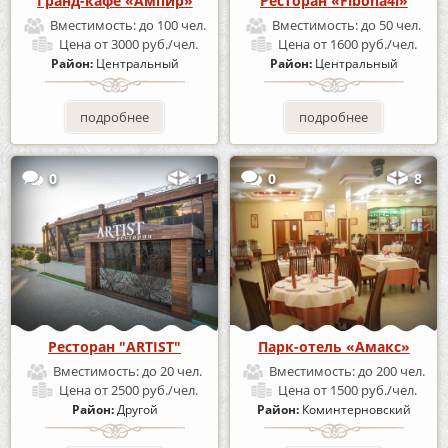
Гранд-кафе «Ампир»
Ресторан «Fibona4i»
Вместимость:
до 100 чел.
Вместимость:
до 50 чел.
Цена
от 3000 руб./чел.
Цена
от 1600 руб./чел.
Район:
Центральный
Район:
Центральный
подробнее
подробнее
0
1
0
8
Ресторан "ARTIST"
Парк-отель «Амакс»
Вместимость:
до 20 чел.
Вместимость:
до 200 чел.
Цена
от 2500 руб./чел.
Цена
от 1500 руб./чел.
Район:
Другой
Район:
Коминтерновский