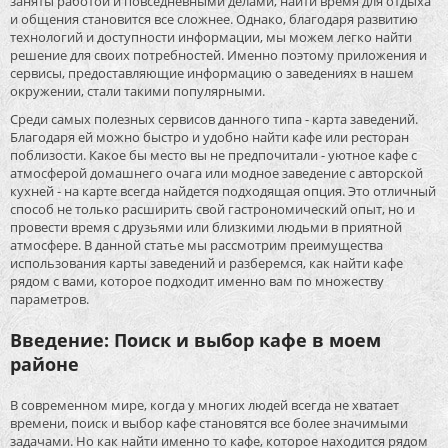
заняты работой и повседневными делами, найти время для отдыха
и общения становится все сложнее. Однако, благодаря развитию
технологий и доступности информации, мы можем легко найти
решение для своих потребностей. Именно поэтому приложения и
сервисы, предоставляющие информацию о заведениях в нашем
окружении, стали такими популярными.
Среди самых полезных сервисов данного типа - карта заведений.
Благодаря ей можно быстро и удобно найти кафе или ресторан
поблизости. Какое бы место вы не предпочитали - уютное кафе с
атмосферой домашнего очага или модное заведение с авторской
кухней - на карте всегда найдется подходящая опция. Это отличный
способ не только расширить свой гастрономический опыт, но и
провести время с друзьями или близкими людьми в приятной
атмосфере. В данной статье мы рассмотрим преимущества
использования карты заведений и разберемся, как найти кафе
рядом с вами, которое подходит именно вам по множеству
параметров.
Введение: Поиск и выбор кафе в моем
районе
В современном мире, когда у многих людей всегда не хватает
времени, поиск и выбор кафе становятся все более значимыми
задачами. Но как найти именно то кафе, которое находится рядом