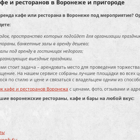
фе и ресторанов в Воронеже и пригороде
аренда кафе или ресторана в Воронеже под мероприятие? О
дете:
адок, пространство которых подойдет для организации праздник
тораны, банкетные залы в аренду дешево;
алы под аренду в гостиницах недорого;
организующие выездные праздники.
ами стоит задача – арендовать место для проведения торжества,
щение. На нашем сервисе собраны лучшие площадки во всех це
ся по стилю и цене и связаться с владельцем одним из способо
к кафе и ресторанов Воронежа
с ценами, фото, отзывами и адр
чшие воронежские рестораны, кафе и бары на любой вкус:
лы
 свадьбы