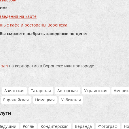
ем:
аведения на карте
нные кафе и рестораны Воронежа
 Вы сможете выбрать заведение по цене:
 зал
на корпоратив в Воронеже или пригороде.
Азиатская
Татарская
Авторская
Украинская
Америк
Европейская
Немецкая
Узбекская
слуги
Ведущий
Рояль
Кондитерская
Веранда
Фотограф
Но