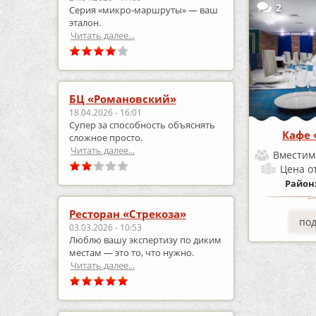
2
Серия «микро‑маршруты» — ваш
эталон.
Читать далее...
БЦ «Романовский»
18.04.2026 - 16:01
Супер за способность объяснять
Кафе
сложное просто.
Читать далее...
Вместим
Цена
о
Район
Ресторан «Стрекоза»
по
03.03.2026 - 10:53
Люблю вашу экспертизу по диким
местам — это то, что нужно.
Читать далее...