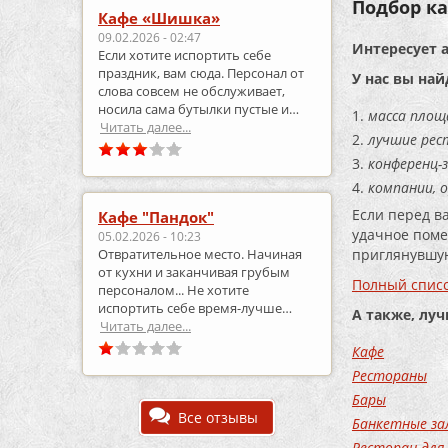
Подбор ка
Кафе «Шишка»
09.02.2026 - 02:47
Интересует 
Если хотите испортить себе
праздник, вам сюда. Персонал от
У нас вы най
слова совсем не обслуживает,
носила сама бутылки пустые и
масса площ
приносила полные.
Читать далее...
лучшие рес
конференц-з
компании, 
Если перед в
Кафе "Пандок"
удачное поме
05.02.2026 - 10:23
приглянувшую
Отвратительное место. Начиная
от кухни и заканчивая грубым
Полный списо
персоналом... Не хотите
испортить себе время-лучше
А также, лу
выберите что-то другое..
Читать далее...
Кафе
Рестораны
Бары
Все отзывы
Банкетные за
Ресторан для