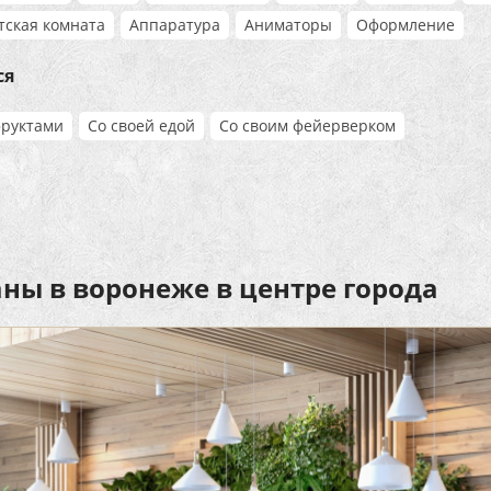
тская комната
Аппаратура
Аниматоры
Оформление
ся
фруктами
Со своей едой
Со своим фейерверком
аны в воронеже в центре города