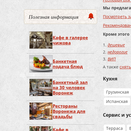
Мы предлага
Полезная информация
Посмотреть з
Рекомендова
Кроме этого
Кафе в галерее
чижова
дешевые
недорогие
ВИП
Банкетная
подача блюд
А также
снять
Кухня
Банкетный зал
на 30 человек
Грузинская
Воронеж
Испанская
Рестораны
Воронежа для
Сервис и у
свадьбы
Терраса
Кафе в