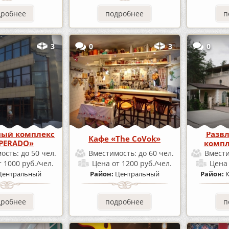
дробнее
подробнее
п
3
0
3
0
ный комплекс
Разв
Кафе «The CoVok»
PERADO»
компл
ость:
до 50 чел.
Вместимость:
до 60 чел.
Вмест
т 1000 руб./чел.
Цена
от 1200 руб./чел.
Цен
Центральный
Район:
Центральный
Район:
дробнее
подробнее
п