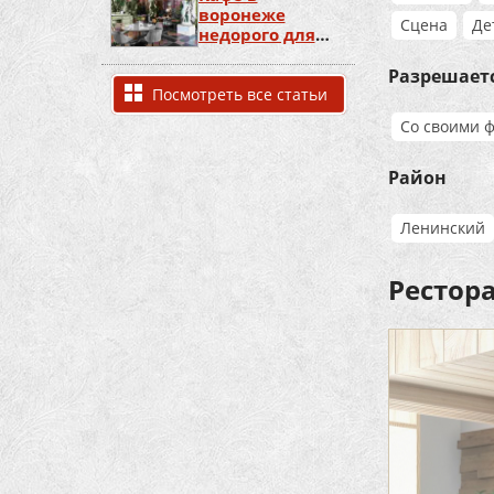
воронеже
Сцена
Де
недорого для
дня рождения
Разрешает
Посмотреть все статьи
Со своими 
Район
Ленинский
Рестор