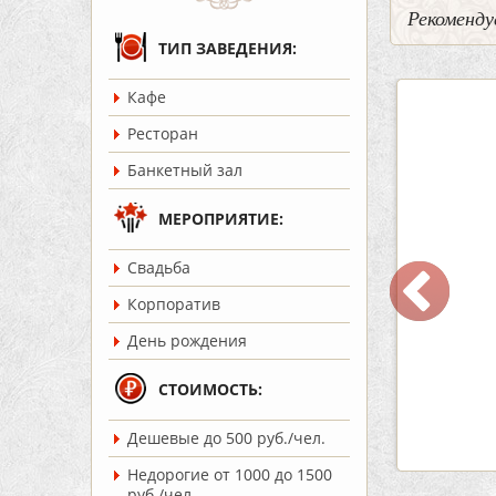
Рекоменду
ТИП ЗАВЕДЕНИЯ:
Кафе
5
2
3
Ресторан
Банкетный зал
МЕРОПРИЯТИЕ:
Cвадьба
ар Бермуды
Кафе «Шишка»
Корпоратив
ость:
до 160 чел.
Вместимость:
до 100 чел.
День рождения
т 1200 руб./чел.
Цена
от 1700 руб./чел.
:
Советский
Район:
Советский
СТОИМОСТЬ:
Дешевые до 500 руб./чел.
робнее
подробнее
Недорогие от 1000 до 1500
руб./чел.