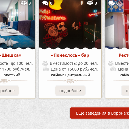
3
0
3
0
 «Шишка»
«Понеслось» бар
Рест
ость:
до 100 чел.
Вместимость:
до 20 чел.
Вмест
т 1700 руб./чел.
Цена
от 15000 руб./чел.
Цен
:
Советский
Район:
Центральный
Райо
дробнее
подробнее
п
Еще заведения в Воронеж