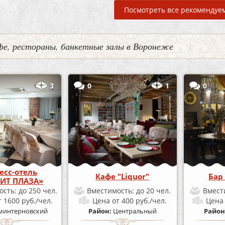
Посмотреть все рекомендуе
фе, рестораны, банкетные залы в Воронеже
3
0
1
0
есс-отель
Кафе "Liquor"
Бар
ИТ ПЛАЗА»
ость:
до 250 чел.
Вместимость:
до 20 чел.
Вмест
т 1600 руб./чел.
Цена
от 400 руб./чел.
Цен
минтерновский
Район:
Центральный
Район