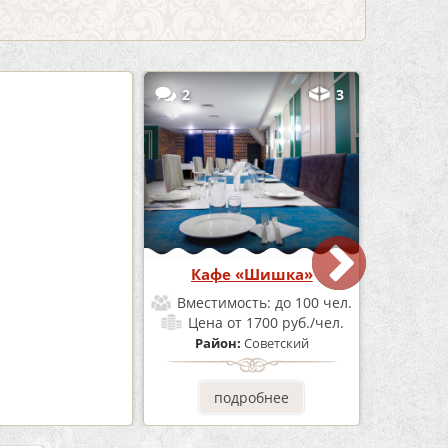
5
2
3
Бар Бермуды
Кафе «Шишка»
мость:
до 160 чел.
Вместимость:
до 100 чел.
от 1200 руб./чел.
Цена
от 1700 руб./чел.
он:
Советский
Район:
Советский
одробнее
подробнее