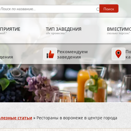
ПРИЯТИЕ
ТИП ЗАВЕДЕНИЯ
ВМЕСТИМ
овод?
где провести?
сколько персон?
Рекомендуем
По
дения
заведения
ка
лезные статьи
»
Рестораны в воронеже в центре города