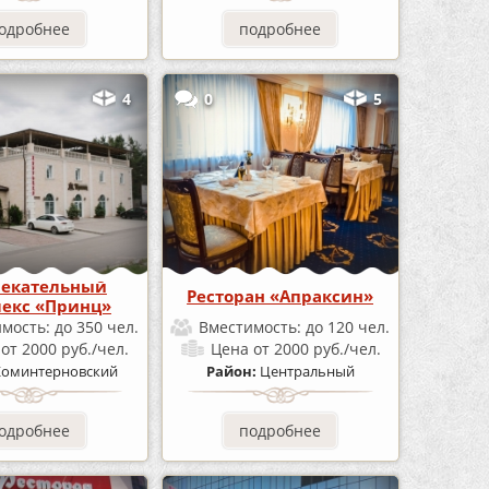
одробнее
подробнее
4
0
5
лекательный
Ресторан «Апраксин»
екс «Принц»
имость:
до 350 чел.
Вместимость:
до 120 чел.
а
от 2000 руб./чел.
Цена
от 2000 руб./чел.
Коминтерновский
Район:
Центральный
одробнее
подробнее