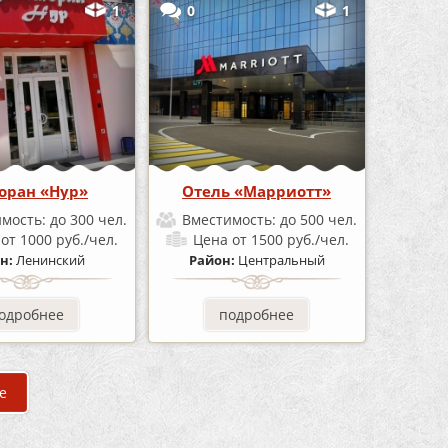
1
0
1
оран «Нур»
Отель «Марриотт»
имость:
до 300 чел.
Вместимость:
до 500 чел.
а
от 1000 руб./чел.
Цена
от 1500 руб./чел.
н:
Ленинский
Район:
Центральный
одробнее
подробнее
е