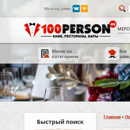
Мы в соц. сетях:
МЕРО
какой п
Меню по
Все
категориям
заве
Вы здесь
Главная
»
По
Быстрый поиск