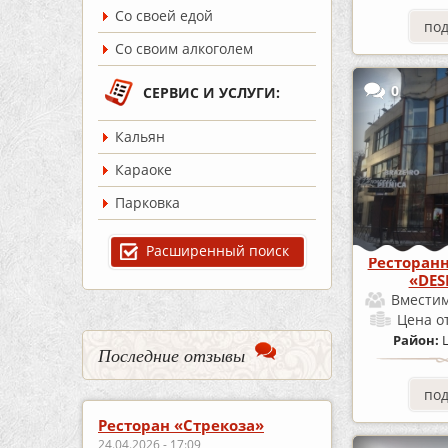
Со своей едой
по
Со своим алкоголем
0
СЕРВИС И УСЛУГИ:
Кальян
Караоке
Парковка
Расширенный поиск
Ресторан
«DES
Вместим
Цена
о
Район:
Последние отзывы
по
Ресторан «Стрекоза»
24.04.2026 - 17:09