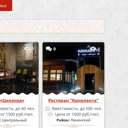
мые
1
0
1
 «Цензура»
Ресторан "Кинолента"
имость:
до 40 чел.
Вместимость:
до 500 чел.
а
от 1500 руб./чел.
Цена
от 1000 руб./чел.
:
Центральный
Район:
Ленинский